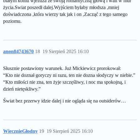
białym koniu wjeżdża ze swoją romantyczną głową i wali w mur
życia.Swiat poszedł dalej.Wyjściem byłaby młodsza ,mniej
doświadczona ,która wierzy tak jak i on ,Zacząć z tego samego
poziomu.
anon84743670
18
19 Sierpień 2025 16:10
Słusznie postawiony warunek. Już Mickiewicz prorokował:
“Kto nie doznał goryczy ni razu, ten nie dozna słodyczy w niebie.”
“Kto miłości nie zna, ten żyje szczęśliwy, i noc ma spokojną, i
dzień nietęskliwy.”
Świat bez przerwy idzie dalej i nie ogląda się na outsiderów…
WiecznieGłodny
19
19 Sierpień 2025 16:10