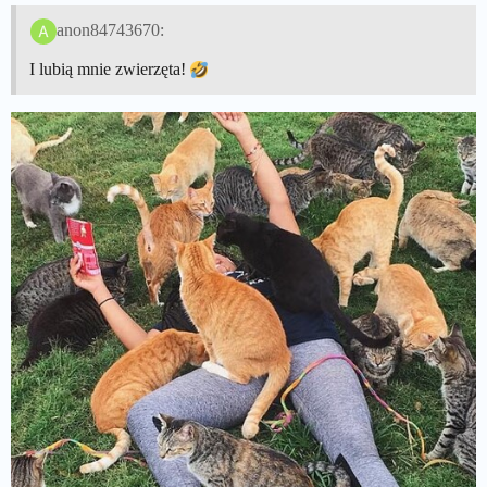
anon84743670:
I lubią mnie zwierzęta!