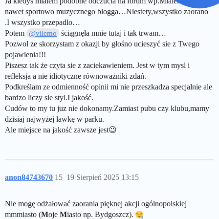
Ja kiedyś mialem podobne odczucia na forum wp.Mialem tam
nawet sportowo muzycznego blogga…Niestety,wszystko zaorano
.I wszystko przepadlo…
Potem
ściągnęła mnie tutaj i tak trwam…
@vilemo
Pozwol ze skorzystam z okazji by głośno ucieszyć sie z Twego
pojawienia!!!
Piszesz tak że czyta sie z zaciekawieniem. Jest w tym mysl i
refleksja a nie idiotyczne równoważniki zdań.
Podkreślam ze odmienność opinii mi nie przeszkadza specjalnie ale
bardzo liczy sie styl.I jakość.
Cudów to my tu juz nie dokonamy.Zamiast pubu czy klubu,mamy
dzisiaj najwyżej ławkę w parku.
Ale miejsce na jakość zawsze jest😉
anon84743670
15
19 Sierpień 2025 13:15
Nie mogę odżałować zaorania pięknej akcji ogólnopolskiej
mmmiasto (
M
oje
M
iasto np. Bydgoszcz).