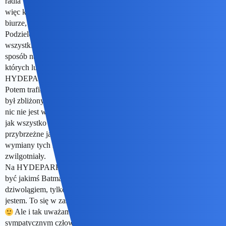
radia właśnie. Internet był wtedy jeszcze wdzwaniany w domu,
więc korzystałem w pracy po cichu
Wiadomo, jak to jest w
biurze, ech. Pojawiła się tam platforma towarzyska HYDEPARK.
Podzielona na kanały tematyczne, ludkowie rozmawiali ze sobą o
wszystkim. Po jakimś czasie poznaliśmy się już na tyle, że w
sposób naturalny potworzyły się koła adoracji, towarzystwa, w
których lubiliśmy po prostu przebywać. Trwało to parę lat i
HYDEPARK zlikwidowano. Bardzo mi brakuje tamtych czasów.
Potem trafiłem na PYTAMY i bardzo się ucieszyłem, bo klimacik
był zbliżony.
Ale jak wszystko, a zwłaszcza w dobie internetu,
nic nie jest wieczne. PYTAMY się rozleciało, powstała ta tratwa i
jak wszystko inne ona też prędzej czy później się rozbije o skały
przybrzeżne jakiejś bezbrzeżnej beztroski i niechęci do myślenia i
wymiany tych myśli. To taka smutna refleksja. Aż mi oczy
zwilgotniały.
Na HYDEPARKU miałem nick TO JA! bo uznałem, że nie chcę
być jakimś Batmanem, Kubusiem Puchatkiem czy innym
dziwolągiem, tylko po prostu SOBĄ i wyrażać siebie takim, jaki
jestem. To się w zasadzie nie zmieniło przez te wszystkie dekady
Ale i tak uważam, że pomimo “surowości” jestem bardzo
sympatycznym człowiekiem, takim do rany przyłóż
I lubią mnie