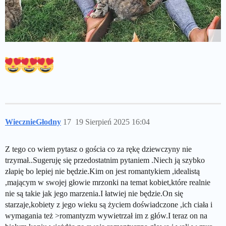
WiecznieGłodny
17
19 Sierpień 2025 16:04
Z tego co wiem pytasz o gościa co za rękę dziewczyny nie
trzymał..Sugeruję się przedostatnim pytaniem .Niech ją szybko
złapię bo lepiej nie będzie.Kim on jest romantykiem ,idealistą
,mającym w swojej głowie mrzonki na temat kobiet,które realnie
nie są takie jak jego marzenia.I łatwiej nie będzie.On się
starzaje,kobiety z jego wieku są życiem doświadczone ,ich ciała i
wymagania też >romantyzm wywietrzał im z głów.I teraz on na