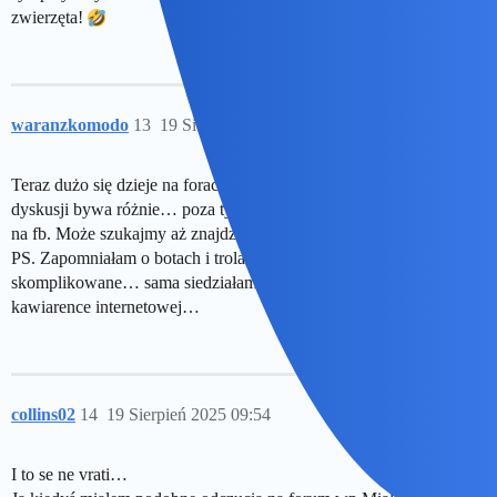
zwierzęta!
waranzkomodo
13
19 Sierpień 2025 09:47
Teraz dużo się dzieje na forach typu reddit, pewnie z poziomem
dyskusji bywa różnie… poza tym w 3 i trochę grup tematycznych
na fb. Może szukajmy aż znajdziemy?
PS. Zapomniałam o botach i trolach… eh kiedyś życie było mniej
skomplikowane… sama siedziałam na czatach Interii w osiedlowej
kawiarence internetowej…
collins02
14
19 Sierpień 2025 09:54
I to se ne vrati…