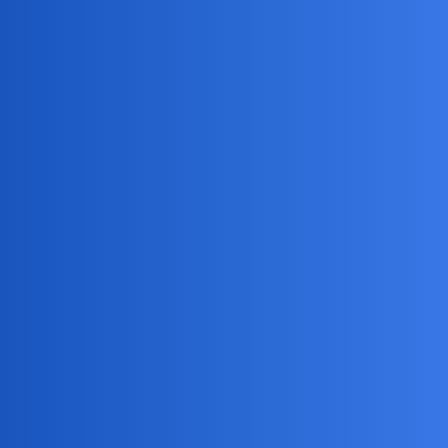
może ci nadal wolni są bardziej zdeterminowani, a zarazem
mniejsza konkurencja.
Czy ja mam rację? Czy zaw arcie związku po 40-te jest łatwiejsze
niż po 20-te?
Bingola
2
18 Sierpień 2025 10:51
Trudniejsze jest na pewno to, że ludzie dojrzali mają juz swoje
nawykli, przyzwyczajenia, rytuały, które niekoniecznie muszą
odpowiadać partnerowi, a których w tym wieku trudno jest już się
pozbyć.
okonek
3
18 Sierpień 2025 11:40