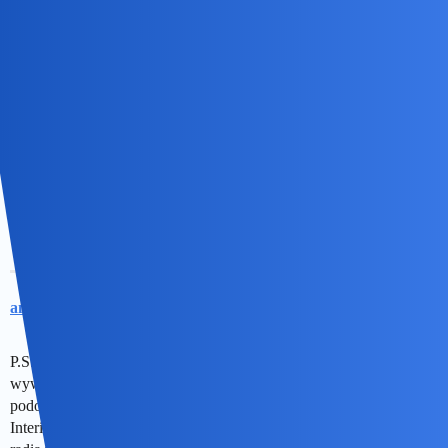
anon84743670
11
19 Sierpień 2025 09:00
Podzielam tę opinię. Smutno mnie w związku z tem. Co do
surowości, ech… Nie taki był cel. Ja też piszę prosto z głowy i z
serca
Choć życie pokazuje, że czasem lepiej przygryźć sobie
język, niż wywoływać napięcia, ech.
PAX.
anon84743670
12
19 Sierpień 2025 09:15
P.S. Co do zmian w ostatnim dziesięcioleciu, to przyznam się, że
wywołałeś głębszą refleksję, inne wspomnienie. Inne, choć
podobne. Na przełomie XX oraz XXI wieku startował portal
Interia. Właścicielem był chyba RMF, bo dowiedziałem się o tym z