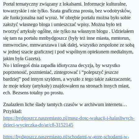
Portal tematyczny związany z lokalsami. Informacje kulturalne,
towarzyskie i nie tylko. Szata graficzna prosta, bez wodotrysków,
ale funkcjonalna nad wyraz. W obrębie portalu można było sobie
założyć własnego bloga i umieszczać wpisy. Można było też
tworzyć artykuły ogólne, nie tylko na własnym blogu . Udzielałem
się tam na portalu mmbydgoszcz (były też inne miasta, mmtorun,
mmwroclaw, mmwarszawa i tak dalej, wszystko zespolone ze sobą
w jednej szacie graficznej i pod wspólnym opiekunem medialnym,
jakim była Gazeta).
No i któregoś dnia zapadła idiotyczna decyzja, by wszystko
poprzenosić, pozmieniać, zintegrować i “polepszyć jeszcze
bardziej” pod innym szyldem, a wyszło z tego takie zakrzaczenie,
że moje teksty (artykuły) znajdowałem na stronach innych miast,
ech. Bezsens totalny po prostu.
Znalazłem liche ślady tamtych czasów w archiwum internetu…
Przykład:
https://bydgoszcz.naszemiasto.pl/masz-dosc-wakacji-i-halasliwych-
dzieci-wycieczka-do/ar/c8-3152145
https://bydgoszcz.naszemiasto.pl/schodami-w-gore-schodami-w-