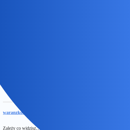
ihtiel
3
1 Kwiecień 2026 19:46
Oczy niewątpliwie
Bingola
4
2 Kwiecień 2026 09:43
A co? Ciemność widzisz?
waranzkomodo
5
3 Kwiecień 2026 05:15
Zależy co widzisz…