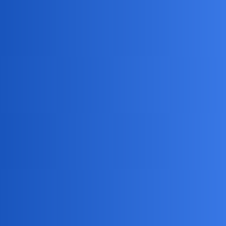
Pytamy Online
Co prawdopodobniej bardziej mi
wysiadło
Zdrowie
harmonik
1
1 Kwiecień 2026 19:07
moje oczy, czy ekran laptopa??
Devil
2
1 Kwiecień 2026 19:35
W twoim wieku to pewnie oczy