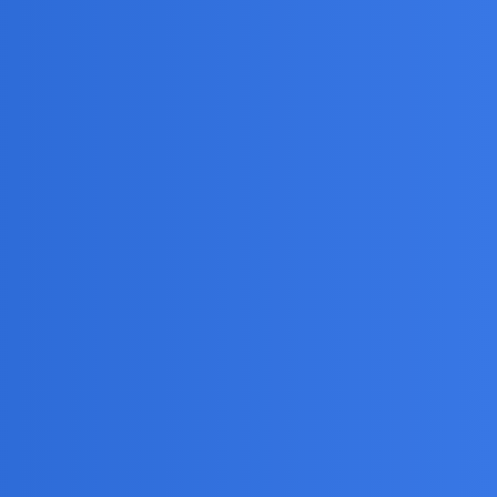
wiedzi
Odsłony
Aktywność
15
48
30 Lipiec 2026
770
3195
27 Lipiec 2026
3
17
21 Lipiec 2026
38
129
14 Lipiec 2026