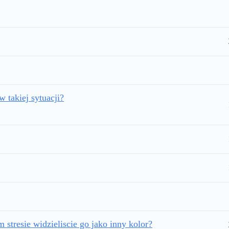
 takiej sytuacji?
 stresie widzieliscie go jako inny kolor?