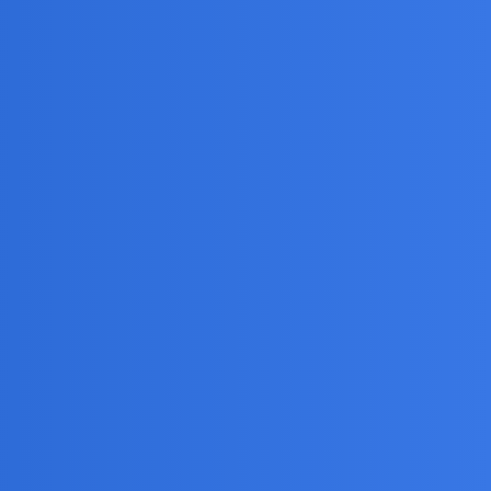
10
45
30 Czerwiec 2026
13
26
19 Czerwiec 2026
2
17
14 Czerwiec 2026
11
50
11 Maj 2026
6
36
9 Maj 2026
11
38
8 Maj 2026
3
34
8 Maj 2026
5
49
6 Maj 2026