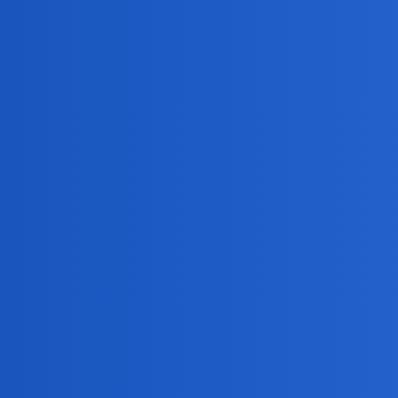
Jakie są najtrudniejsze dyscypliny sportowe:
Czy śmierć jest kobietą? Przedwczoraj przyszła
Urlop menstruacyjny a sprawa męska
Czy możliwe jest naprawienie polskiej służby z
Elsie kto widział?
Ciśnieniomierz - jaki wybrać?
Wieczorową porą
Majówka