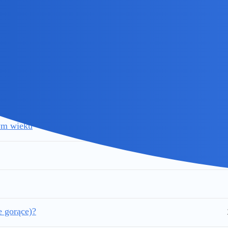
zczepień,
otywa
żywa uszu?i
ym wieku
e gorące)?