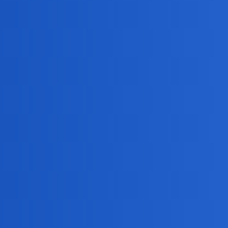
Pytamy Online
Zdrowie
Temat
Od tego upału,zgłupieć można
Idę spać a wy?
Wierzycie mniej lub bardziej uczonym medyko
Mieliście tak bliskie spotkanie ze śmiercią?