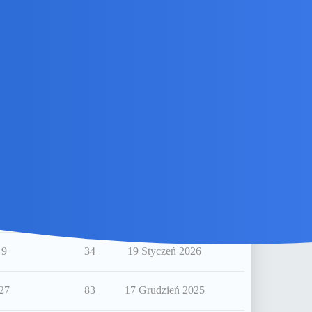
8
49
3 Kwiecień 2026
6
50
24 Luty 2026
1
21
23 Luty 2026
29
76
30 Styczeń 2026
2
19
26 Styczeń 2026
12
42
23 Styczeń 2026
9
34
19 Styczeń 2026
27
83
17 Grudzień 2025