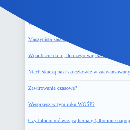
Co prawdopodobniej bardziej mi wysiadło
Wiesz, że USA odchodzą od przymuszania do s
Maszynista zasłabł, więc wykoleiła się. lokom
Wpadliście na to, do czego większość kobiet u
Niech skaczą nasi skoczkowie w zaawansowan
Zawirowanie czasowe?
Wesprzesz w tym roku WOŚP?
Czy lubicie pić wrzącą herbatę (albo inne napoj