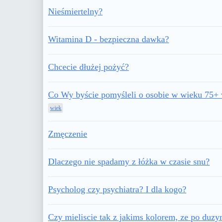
Nieśmiertelny?
Witamina D - bezpieczna dawka?
Chcecie dłużej pożyć?
Co Wy byście pomyśleli o osobie w wieku 75+ w
wiek
Zmęczenie
Dlaczego nie spadamy z łóżka w czasie snu?
Psycholog czy psychiatra? I dla kogo?
Czy mieliscie tak z jakims kolorem, ze po duzym