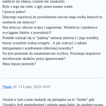
naklucie sie zdarza, czasem nie zaszkodzi.
Byle z tego nie robic z igły omen nomen wideł.
I jeszcze jedno?
Dlaczego najwiecej do powiedzenia zawsze maja osoby których to
osobiscie nie dotyczy?
Nas dotyczy obecna wojna i zagrozenie. Wybiórcze i punktowe
wyciągane faktów z przeszłości?
Pomnik wpisuje się w “piękną” narracje prezesa ( i jego trzódki),
ktorzy wszedzie widzą wrogów . A jak walczyć z takimi
intrygantami z syndromem oblezonej twierdzy?
Na tym poziomie do sanatorium nie wyślesz. Pozostaje stopniowe
niwelowanie skutków przez ignorowanie?
Masz lepsze pomysły?
Nunu
16
13 Lipiec 2024 10:05
Akurat w tym czasie znalazły się pieniądze na to “dzieło” gdy
Ukraińcy byli niedozbrojeni i zginęło masa ludzi, bo naobiecywano