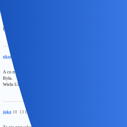
Rodriguez
8
12 Lipiec 2024 22:21
Prowokacja dlatego żeby ludzie wypieli się na Ukraine i
Ukraińców
okonek
9
12 Lipiec 2024 22:29
A co ma jedno do drugiego? Była rzeź?
Była.
Wielu Ukraińców tego nie chce przyjąć do wiadomości.
joko
10
13 Lipiec 2024 04:44