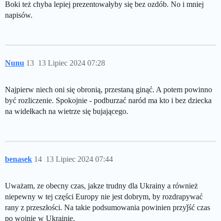
Boki też chyba lepiej prezentowałyby się bez ozdób. No i mniej
napisów.
Nunu
13
13 Lipiec 2024 07:28
Najpierw niech oni się obronią, przestaną ginąć. A potem powinno
być rozliczenie. Spokojnie - podburzać naród ma kto i bez dziecka
na widełkach na wietrze się bujającego.
benasek
14
13 Lipiec 2024 07:44
Uważam, ze obecny czas, jakze trudny dla Ukrainy a również
niepewny w tej części Europy nie jest dobrym, by rozdrapywać
rany z przeszłości. Na takie podsumowania powinien przyǰść czas
po wojnie w Ukrainie.