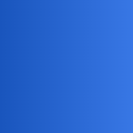
Pytamy Online
Co sądzicie o tym pomniku?
Historia
Devil
1
12 Lipiec 2024 16:47