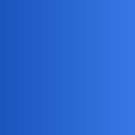
Wkrótce odsłonięcie. Inicjatywa niepaństwowa.