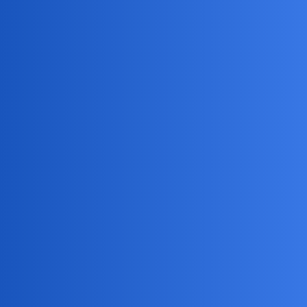
okonek
2
12 Lipiec 2024 17:06
Ciekawe kto to finansował? I gdzie to postawia.
Gorsze projekty widzialam.
Sama tematyka jest kontrowersujna, ale uciekac przed nią?
collins02
3
12 Lipiec 2024 20:22
Od strony artystycznej?
Wolałbym się wypowiadać na temat malarstwa.
Solidna i bardzo czytelna dla każdego,robota.Przekaz miał być
mocny i jest bo inny być nie może.
Dobrze ze powstał…
A ze nie jest to “moja” sztuka to już trudno.Blizej mi do Fidiasza i
jego estetyki.