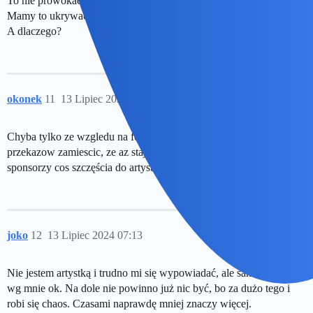
To nie prowokacja. To pamięć i prawda.
Mamy to ukrywać?
A dlaczego?
okonek
11
13 Lipiec 2024 07:10
Chyba tylko ze wzgledu na formę pomnika. Autor chcial tyle
przekazow zamiescic, ze az staje się to nieczytelne. Ale prywatni
sponsorzy cos szczęścia do artystow nie maja…
joko
12
13 Lipiec 2024 07:13
Nie jestem artystką i trudno mi się wypowiadać, ale sama góra jest
wg mnie ok. Na dole nie powinno już nic być, bo za dużo tego i
robi się chaos. Czasami naprawdę mniej znaczy więcej.