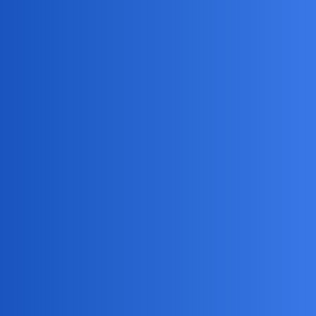
Prowokacja w najczystszej postaci
okonek
6
12 Lipiec 2024 22:15
Dlaczego prowokacja?
Ja bym tylko skrytykowala przeladowanie symboliką.
okonek
7
12 Lipiec 2024 22:18
Jak pisalam - za dużo tej symboliki, przesłanie zaczyna byc malo
czytelne.
Ale może teraz taka “barokowa moda”?