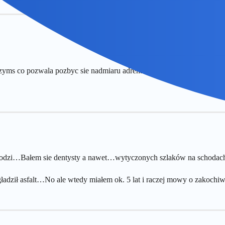
czyms co pozwala pozbyc sie nadmiaru adrenaliny wywolanej stresem, 
chodzi…Bałem sie dentysty a nawet…wytyczonych szlaków na schodac
y gładził asfalt…No ale wtedy miałem ok. 5 lat i raczej mowy o zakoch