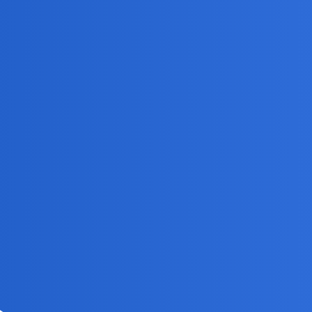
j łagodne od dzisiejszych.
 sztuczna szczęka, gdyby nie fakt, ze tabu, ze zebow mlecznych sie n
c wyczucie, żeby pacjent w chwili nieuwagi z fotela nie uciekl
u, lęków, depresji lub stresów może nastąpić niespodziewane zakochan