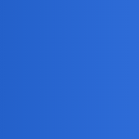
kochaniem się?
rię, że szczęście jest jak wahadło. Im bardziej ono się wychyli w jedn