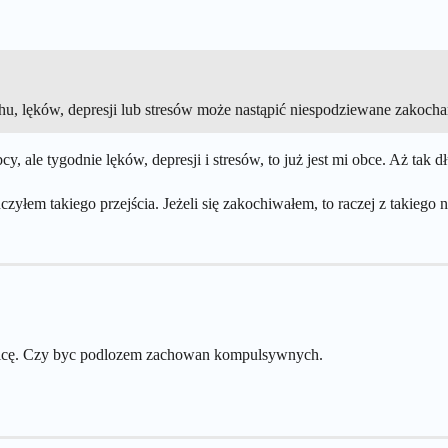
achu, lęków, depresji lub stresów może nastąpić niespodziewane zakoc
bcy, ale tygodnie lęków, depresji i stresów, to już jest mi obce. Aż tak
zyłem takiego przejścia. Jeżeli się zakochiwałem, to raczej z takieg
erwicę. Czy byc podlozem zachowan kompulsywnych.