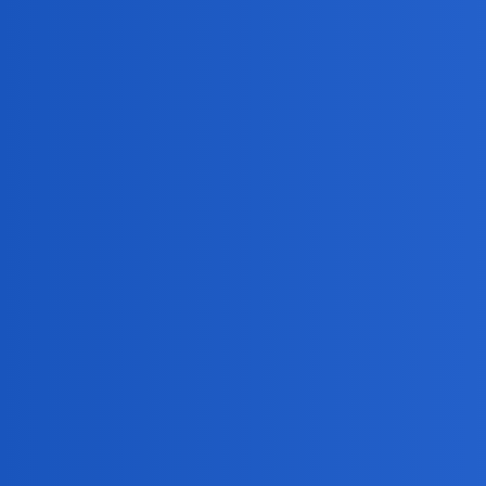
1.Nigdy w młodości,nie byłem ani w lęku,ani tym bardz
2.O niespodziewanym zakochaniu,pisałem już wyżej…Ch
birbant
7
5 Marzec 2025 04:28
W czasach mojej młodości to ja miałem lęk przed pójśc
okonek
8
5 Marzec 2025 04:46
Dentysta to mi raczej niestraszny.
A raczej nie wychodze i nie wychodzilam nigdy z dom