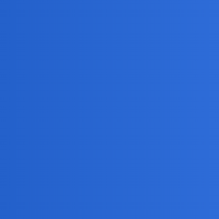
iej,w depresji
oć trzeba przyznać że każda historia,jest inna…
iem do dentysty. W poczekalni lekką depresję. A po zabiegu wszystko m
u z przekonaniem, ze dzis sie zakocham…