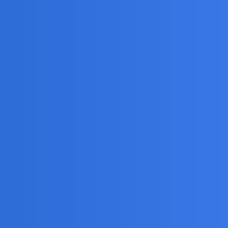
ie leczy bo i tak wypadna u mnie nie bylo?
ie tak jakby w ramach równowagi.