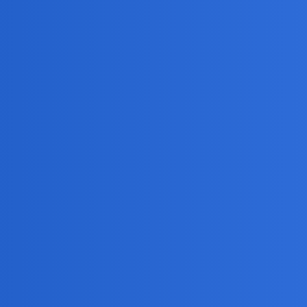
owej:“Donica kurva”
:
yli w jedną stronę, tym bardziej ono poleci w drugą stronę.