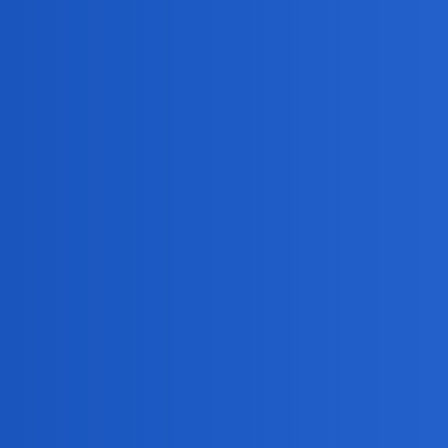
Ale w myślach to ona zagościła!!!Oj,tak!!!
I nie zburzył tego nawet napis na ścianie klatki schod
Daniel86
5
4 Marzec 2025 21:51
Bardziej chodzi mi o potwierdzenie takiego scenariusza
Ty byłeś w jakimś lęku lub depresji.
Ty niespodziewanie się zakochałeś.
Daniel86:
szczęście jest jak wahadło. Im bardziej ono się wych
collins02
6
4 Marzec 2025 21:56