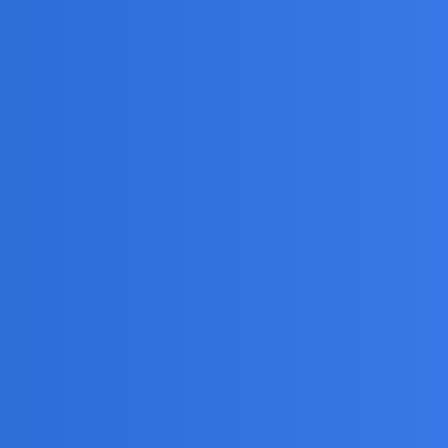
lna…Nie wiedzieć czemu,miała ksywę"Donica"