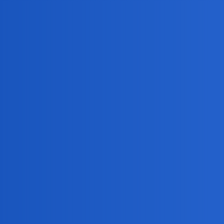
Pytamy Online
Co Wy czuliście tuż przed za
Miłość i Związki
,
,
miłość
zakochanie
depresja
Daniel86
1
4 Marzec 2025 18:34
Witam. Ja nie chcę sugerować odpowiedzi, ale ja mam teo
birbant
2
4 Marzec 2025 18:43
Coś w tym jest, kolego.