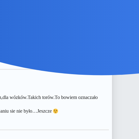
na pewno nie mysle o nastepnych klopotach i
h,dla wózków.Takich torów.To bowiem oznaczało
iwaniu sie nie było…Jeszcze