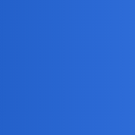
dowie śpiewali, że trwa tylko chwilę, dwie…
u zakochania sie to te kategorie
zanosi,tak?
arsza ode mnie dziewczyna w podstawówce.Była śliczna ale i nacha