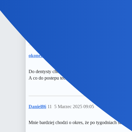
birbant
9
5 Marzec 2025 04:52
Z tym, że kiedyś zabiegi dentystyczne były, jakby mnie
okonek
10
5 Marzec 2025 05:02
Do dentysty chodziłam, bo pewnie dzis bym podzwaniala
A co do postepu technicznego? No fakt, trzeba bylo mie
Daniel86
11
5 Marzec 2025 09:05
Mnie bardziej chodzi o okres, że po tygodniach strach