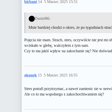
birbant
14
5 Marzec 2025 15:51
Daniel86:
Mnie bardziej chodzi o okres, że po tygodniach str
Pojęcia nie mam. Strach, stres, oczywiście nie jest mi o
wciskało w glebę, walczyłem z tym sam.
Czy to ma jakiś wpływ na zakochanie się? Nie doświadc
okonek
15
5 Marzec 2025 16:55
Stres potrafi przytrzymac, a nawet zamienic sie w n
Ale co to ma wspolnego z zakochochiwaniem się?