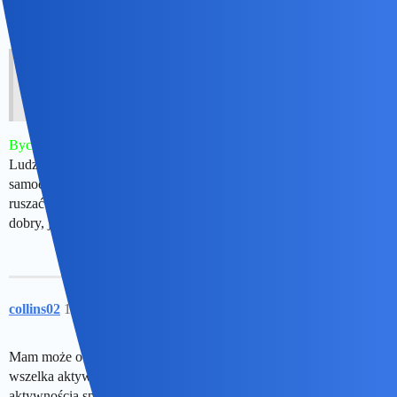
joko
11
1 Wrzesień 2025 13:08
Daniel86:
Czy i jaki Ty widziałeś sens w takim związku?
Bycie z kimś, kogo się kocha.
Ludzie są różni. Jedni chcą dzieci, inni nie chcą, jedni chcą
samochód, inni nie chcą, jedni lubią podróże, a inni nie chcą się
ruszać ze swojego domku. I każdy z tych sposobów na życie jest
dobry, jeśli się obojgu partnerom podoba.
collins02
12
3 Wrzesień 2025 01:50
Mam może o 3/4 mniej przyjaciół niż zwykłych znajomych a
wszelka aktywność jest nieporównywalna z doprawdy wielka
aktywnością sprzed lat, ale w dalszym ciagu, jestem niemal pewien