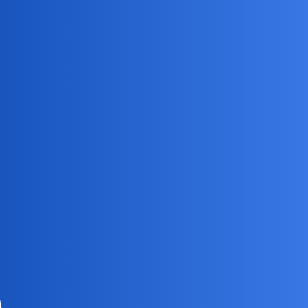
Każdemu wolno.
Daniel86
9
1 Wrzesień 2025 12:28
Ale czy Ty chcesz lub chciałeś związku, mimo że Ty nie chciałeś
mieć dzieci? Czy i jaki Ty widziałeś sens w takim związku?
anon84743670
10
1 Wrzesień 2025 12:33
Nie kombinuj. Związek dwojga ludzi bez dzieci jest całkiem
normalny.