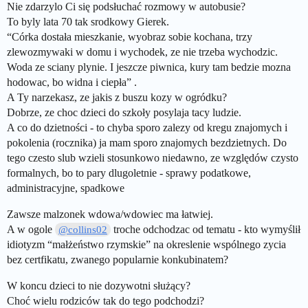
Nie zdarzylo Ci się podsłuchać rozmowy w autobusie?
To byly lata 70 tak srodkowy Gierek.
“Córka dostała mieszkanie, wyobraz sobie kochana, trzy
zlewozmywaki w domu i wychodek, ze nie trzeba wychodzic.
Woda ze sciany plynie. I jeszcze piwnica, kury tam bedzie mozna
hodowac, bo widna i ciepła” .
A Ty narzekasz, ze jakis z buszu kozy w ogródku?
Dobrze, ze choc dzieci do szkoły posylaja tacy ludzie.
A co do dzietności - to chyba sporo zalezy od kregu znajomych i
pokolenia (rocznika) ja mam sporo znajomych bezdzietnych. Do
tego czesto slub wzieli stosunkowo niedawno, ze względów czysto
formalnych, bo to pary dlugoletnie - sprawy podatkowe,
administracyjne, spadkowe
Zawsze malzonek wdowa/wdowiec ma łatwiej.
A w ogole
troche odchodzac od tematu - kto wymyślił
@collins02
idiotyzm “małżeństwo rzymskie” na okreslenie wspólnego zycia
bez certfikatu, zwanego popularnie konkubinatem?
W koncu dzieci to nie dozywotni służący?
Choć wielu rodziców tak do tego podchodzi?