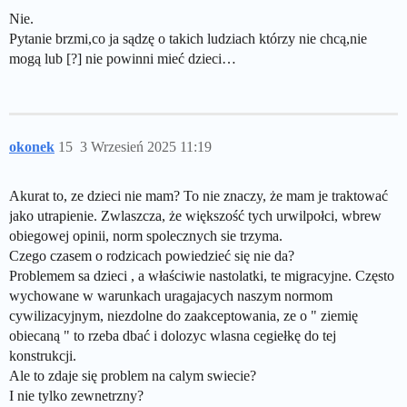
Nie.
Pytanie brzmi,co ja sądzę o takich ludziach którzy nie chcą,nie
mogą lub [?] nie powinni mieć dzieci…
okonek
15
3 Wrzesień 2025 11:19
Akurat to, ze dzieci nie mam? To nie znaczy, że mam je traktować
jako utrapienie. Zwlaszcza, że większość tych urwilpołci, wbrew
obiegowej opinii, norm spolecznych sie trzyma.
Czego czasem o rodzicach powiedzieć się nie da?
Problemem sa dzieci , a właściwie nastolatki, te migracyjne. Często
wychowane w warunkach uragajacych naszym normom
cywilizacyjnym, niezdolne do zaakceptowania, ze o " ziemię
obiecaną " to rzeba dbać i dolozyc wlasna cegiełkę do tej
konstrukcji.
Ale to zdaje się problem na calym swiecie?
I nie tylko zewnetrzny?