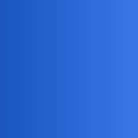
Pytamy Online
Co Wy sądzicie o ludziach, którzy
nie mogą, nie chcą lub nie powinni
mieć dzieci, a chcą mieć związek?
Miłość i Związki
,
,
związek
miłość
dziecko
Daniel86
1
31 Sierpień 2025 10:06
Witam. Czy i jaki Wy widzicie sens związków ludzi, którzy od
samego początku wiedzą, że oni nie będą mogli, chcieli lub nie
powinni mieć dzieci? Jak dużo Wy znacie bezdzietnych związków?
Co Wy sądzicie o takich związkach?