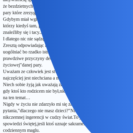
że bezdzietnych małżeństw w tym kręgu nie ma.Ba! Są tu chyba 4
pary które zrezygnowały ze ślubu ale nie z dzieci…
Gdybym miał wgląd w życie prywatne rozmaitych znajomków
którzy kiedyś tam, przewijali mi się przez życie,z pewnością
znaleźliby się i tacy.Jednak nikt nie przychodzi mi do głowy.NIKT.
I dlatego nic nie sądzę.
Zresztą odpowiadając akurat na takie pytania,uważam ze nie wolno
uogólniać bo rzadko istnieje szansa na to by faktycznie znać
prawdziwe przyczyny decyzji czy jakiejś,nazwijmy to"filozofii
życiowej"danej pary.
Uważam ze człowiek jest stworzeniem stadnym i to samotność
najczęściej jest niechciana a nie z wyboru!
Niech sobie żyją jak uważają za stosowne choć bywa to irytujące
gdy ktoś kto rodzicem nie był,nie jest a wygłasza jakieś “prawdy”
na ten temat…
Nigdy w życiu nie zdarzyło mi się zadawać tak chamskiego
pytania,"dlaczego nie masz dzieci?"Nie wyobrażam sobie tak
nikczemnej ingerencji w cudzy świat.To jest dopuszczalne na
spowiedzi świętej,jesli ktoś uznaje sakrament ale nie w tzw.
codziennym maglu.