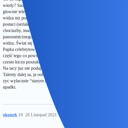
wtedy? Sadze, ze niewielu. W tej chwili idoli tlumow tworzy
glownie telewizja dysponujaca innymi technikami wplywania na
widza niz porzadne aktorstwo - efekty specjalne, powtarzalnosc
postaci (seriale), inna technika filmowania - zblizenie twarzy
chociazby, inaczej dziala nawet z bardzo duzego telewizora niz z
panoramicznego ekranu w kinie, gdzie by po prostu przytłaczała
widza. Świat się zmienia.
Papka celebrytow i filmow typu Transformers to na szczescie tylko
część tego co powstaje, choc teraz trzeba w tym zalewie sztampy i
czesto kiczu poszukac perelek.
Na tacy juz nie podaja.
Talenty dalej sa, ja oobiscie nie jestem az taka konserwatystka, zeby
zyc wylacznie “starym kinem”. Ktore tez mialo swoje wzloty i
upadki.
okonek
10
26 Listopad 2021 19:11