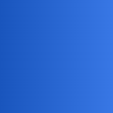
Pytamy Online
Czy gwiazdy kina i estrady, które
zrobiły wielką karierę w czasach
przed Internetem miałyby szansę
współcześnie?
Salon
,
,
,
,
muzyka
film
internet
gwiazda
kariera
waranzkomodo
1
26 Listopad 2021 17:55
Jak w pytaniu. ):::::::;