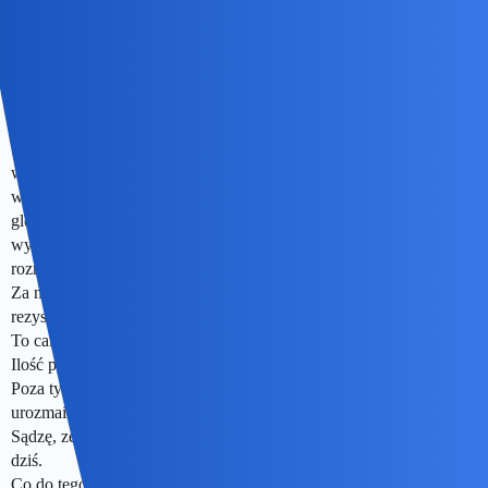
okonek
9
26 Listopad 2021 19:05
System promowania sie zmienil. Byl czas wielkich gwiazd teatru,
wraz z rozwojem kina gwiazdy kina niemego przepadaly, czesto ze
wzgledu a to, ze aparycja nie zawsze szla w parze z warunkami
glosowymi, potem pojawil sie system gwiazdorski - kazda
wytwowrnia miala ambicje miec swoje “twarze”, promujac je na
rozne sposoby - od tematyki filmow po skandale.
Za nimi (aktorami) do dzis stoja sztaby producentow, scenarzystow,
rezyserow, charakteryzatorow, stylistów itp.
To caly przemysl.
Ilość produkcj na szczescie przechodzi w jakosc od czasu do czasu.
Poza tym teatr i film tez podlegaja modom, a widz lubi
urozmaicenie.
Sądzę, ze wiele gwiazd z lat 30 - 70 doskonale daloby sobie rade
dziś.
Co do tego ile okrzyknietych gwiazdami wpolczesnych beztalenci