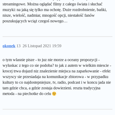
streamingowe. Można oglądać filmy z całego świata i słuchać
muzyki: na jaką się tylko ma ochotę. Duże rozdrobnienie, bańki,
nisze, wielość, nadmiar, mnogość opcji, niestałość fanów
poszukujących wciąż czegoś nowego…
okonek
13
26 Listopad 2021 19:59
o tym wlasnie pisze - to juz nie morze a oceany propozycji -
wyluskac z tego co sie podoba? to jak z autem w wielkim miescie -
krocej trwa dojazd niz znalezienie miejsca na zaparkowanie - efekt
wszyscy sie przesiadaja na komunikacje zbiorowa - w przypadku
kultury to co najdostepniejsze, tv, radio, podcast i w koncu jada nie
tam gdzie chca, a gdzie zostaja dowiezieni. reszta tradycyjna
metoda - na piechotke do celu