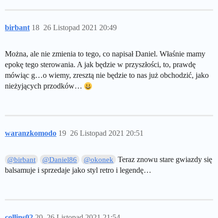
birbant
18
26 Listopad 2021 20:49
Można, ale nie zmienia to tego, co napisał Daniel. Właśnie mamy
epokę tego sterowania. A jak będzie w przyszłości, to, prawdę
mówiąc g…o wiemy, zresztą nie będzie to nas już obchodzić, jako
nieżyjących przodków…
waranzkomodo
19
26 Listopad 2021 20:51
Teraz znowu stare gwiazdy się
@birbant
@Daniel86
@okonek
balsamuje i sprzedaje jako styl retro i legendę…
collins02
20
26 Listopad 2021 21:54