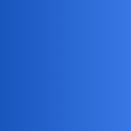
material promocyjny mu podsuwa…
Dlatego nie slucham,nie sluchalem i nigdy nie bede sluchal stacji
komercyjnych.Wystarczyla mi katorga w tzw.“zlotych przebojach”
anon18020312
5
26 Listopad 2021 18:41
Jak słyszę w radiu “cudowny głos i wykonanie” wyjców aż
zmieniam na płytę.
birbant
6
26 Listopad 2021 18:41
collins02:
Wspolczesne gwiazdy nie mialyby najmniejszych szans w
epoce przed netem i video.