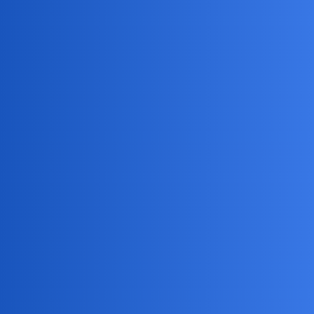
Podobnie, jak z dzisiejszymi bokserami, czy zapaśnikami.
collins02
7
26 Listopad 2021 18:44
I w wielu innych dziedzinach jest niestety,bardzo podobnie…
Chcialbym widziec jak jakis malarz wspolczesny maluje
"Ukrzyzowanie sw. Piotra"Caravaggia
anon18020312
8
26 Listopad 2021 18:52
Co np sądzisz o Dawidzie Podsiadło? Dla mnie wycie gościa
wykastrowanego tępym nożem a wygląd zwykłego pedofila. Dziś
3 razy zmieniałem stację bo go na siłę promują.