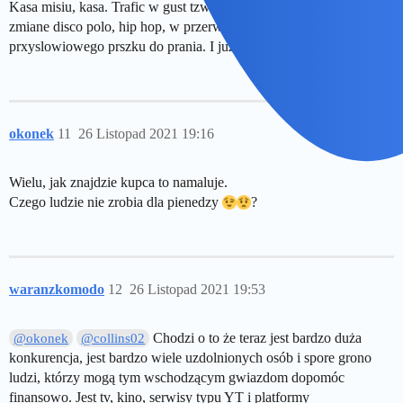
Kasa misiu, kasa. Trafic w gust tzw. masowego odbiorcy to dac na
zmiane disco polo, hip hop, w przerwach miedzy reklamami
prxyslowiowego prszku do prania. I juz masz radio.
okonek
11
26 Listopad 2021 19:16
Wielu, jak znajdzie kupca to namaluje.
Czego ludzie nie zrobia dla pienedzy
?
waranzkomodo
12
26 Listopad 2021 19:53
Chodzi o to że teraz jest bardzo duża
@okonek
@collins02
konkurencja, jest bardzo wiele uzdolnionych osób i spore grono
ludzi, którzy mogą tym wschodzącym gwiazdom dopomóc
finansowo. Jest tv, kino, serwisy typu YT i platformy