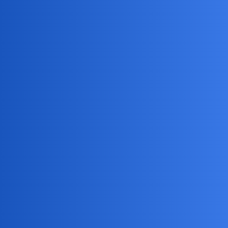
birbant
5
14 Czerwiec 2026 19:46
Pamiętam czasy, że brakowało biletów w kasie i można je było
nabyć u tzw koników.
collins02
6
14 Czerwiec 2026 20:46
Tak było jeszcze pod koniec lat 80-tych.A karnety na Konfrontacje
tak zdobywano jeszcze w latach 90-tych,bodaj do 1992 roku.W
Poznaniu filmy z Konfrontacji leciały w 3 kinach a i tak chętnych
było wielu więcej…