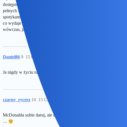
dostępność wszystkiego do obejrzenia w domu sprawiły, że czasy
pełnych sal kinowych bezpowrotnie się skończyły. Często
spotykam się z sytuacją, że jest zajętych kilka - kilkanaście miejsc,
co wydaje się grubo poniżej progu opłacalności i zastanawia mnie
wówczas, jak w ogóle te kina jeszcze funkcjonują?
Daniel86
9
15 Czerwiec 2026 06:30
Ja nigdy w życiu nie byłem w kinie ani w McDonaldzie
czarny_rycerz
10
15 Czerwiec 2026 07:00
McDonalda sobie daruj, ale do kina mógłbyś się w końcu wybrać
…