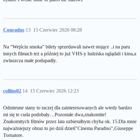
Conradus
13
15 Czerwiec 2026 08:28
Na “Wejściu smoka” bilety sprzedawali nawet stojące ..i na paru
innych filmach też a później to już VHS-y ludziska oglądali i kina,a
zwłaszcza małe podupadły.
collins02
14
15 Czerwiec 2026 12:23
Odmienne stany to raczej dla zainteresowanych ale wtedy bardzo
mi się te cuda podobały…Pozostałe dwa,znakomite!
Znakomitych filmów przez lata uzbierałbym chyba ok. 15.Dla mnie
najważniejszy obraz to po dziś dzień"Cinema Paradiso",Giuseppe
Tornatore.