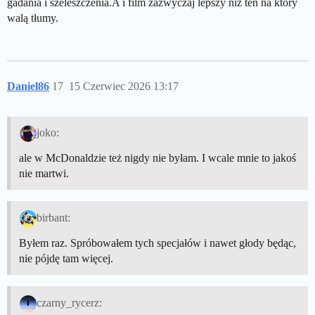
gadania i szeleszczenia.A i film zazwyczaj lepszy niż ten na który
walą tłumy.
Daniel86
17
15 Czerwiec 2026 13:17
joko:
ale w McDonaldzie też nigdy nie byłam. I wcale mnie to jakoś
nie martwi.
birbant:
Byłem raz. Spróbowałem tych specjałów i nawet głody będąc,
nie pójdę tam więcej.
czarny_rycerz: