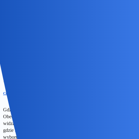
birbant
7
15 Czerwiec 2026 04:57
Moja druga małżonka była maniaczką kina. I w latach 90 ciągała
mnie seanse studyjne. Pisywała też recenzje do lokalnych gazet.
Zapamiętałem trzy takie filmy, które mnie poruszyły; Odmienne
stany świadomości, Jezus z Nazaretu i Dzikość serca. Pozostałych
nie pamiętam, to były dzieła mongolskie i ormiańskie, między
innymi. Takie do drzemki.
czarny_rycerz
8
15 Czerwiec 2026 06:13
Gdzie te seanse, prawdziwe takie … chciałoby się zaśpiewać.
Obecnie bardziej prawdopodobnym jest, że będziemy jedynymi
widzami w multipleksie, niż spotkamy tam tłumy. Idea multikin,
gdzie seanse odbywają się jednocześnie na kilku salach, mnogość
wyboru i ekspansja serwisów VOD, gdzie jest natychmiastowa