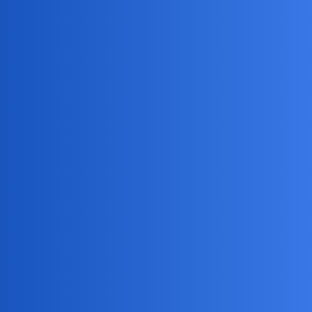
Pytamy Online
Czy jesteście w stanie przypomnieć
sobie wizytę w kinie gdy była pełna
sala widzów?
Muzyka, Film, Sztuka
Bingola
1
14 Czerwiec 2026 14:18
Niezbyt często chodzę do kina, ale nawet gdy jestem, to rzadko
kiedy zapełniona jest połowa miejsc. Ostatni raz jaki pamiętam gdy
na sali nie było wolnych miejsc to chyba “Ogniem i mieczem”,
czyli koniec lat 90.