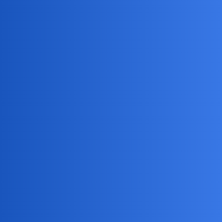
Pytamy Online
Czy ktoś z Was zna
Zdrowie
elsie1
1
23 Sierpień 2025 11:04
internistę w Warszawie, który przyszedłby do domu i nie brał Bóg
wie ile forsy? Tak naprawdę chodzi mi wyłącznie o wypisanie
recept.
Devil
2
23 Sierpień 2025 11:19
A teleleporada odpada?