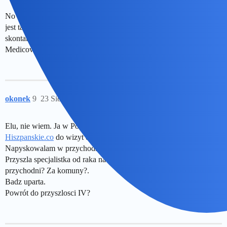
No to jak nie będzie innego wyjścia to weź kogoś ze znanylekarz -
jest taka strona i chyba można tam znaleźć kogoś i się
skontaktować, a jak nie, to może spróbuj w Luxmedzie albo
Medicover,
okonek
9
23 Sierpień 2025 16:45
Elu, nie wiem. Ja w Polsce lecze sie na EKUZ.
Hiszpanskie.co
do wizyt domowych? Jak matka żyła?
Napyskowalam w przychodni.
Przyszla specjalistka od raka na etacie geriatrii. A w samej
przychodni? Za komuny?.
Badz uparta.
Powrót do przyszlosci IV?