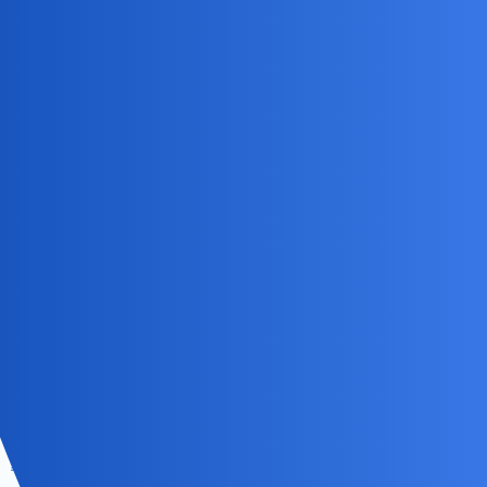
Zadzwoń do przychodni i powiedz im że nie możesz chodzić i żeby
internista przyszedł do Ciebie, przecież są wizyty domowe.
elsie1
6
23 Sierpień 2025 16:15
Jest na uniwersytecie. Lekarze stamtąd nie przychodzą.
elsie1
7
23 Sierpień 2025 16:15
Nawrzeszczał, że 157 to nie jest cukrzyca!
Aekimt
8
23 Sierpień 2025 16:19