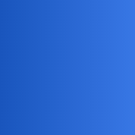
elsie1
3
23 Sierpień 2025 11:22
Dla mnie to najlepsze, ale internisty żadnego nie znam…
waranzkomodo
4
23 Sierpień 2025 11:52
Jak nazywa się twoja przychodnia?
Aekimt
5
23 Sierpień 2025 15:51