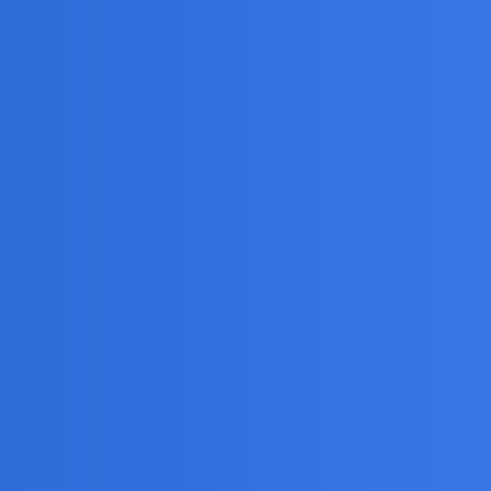
encją?!! Widzę w twoim zachowaniu szaloną
złowiek z dobrego serca chce być życzliwy,
 umysłowej, że już znikąd pomocy. Żegnam ozięble,
jalnej służby zdrowia.