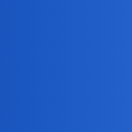
Pytamy Online
Czy tak się umiera na zawał 
Zdrowie
harmonik
1
12 Wrzesień 2025 02:24
Przy innej okazji 3 mies. temu stwierdzono u mnie kryt
miesięczną tabletek na przywrócenie miarowości. Wykupi
Dziś w nocy pierwszy raz w życiu, chyba miałem atak z
zaledwie kilka sekund. Gdyby tak miała wyglądać śmier
nieuregulowanym stanem zdrowia.