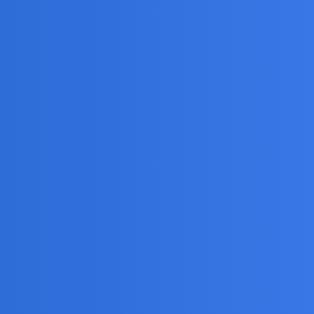
arę, zabierać czas, a gdy zaleci coś, co może pomóc, ty
 że dla mnie ani papież, ani naukowcy, ani lekarze zbyt
om lekarzy, ale też prawdą jest, że żyję dzięki
zdanie szarych żuczków, przypadkowych rozmówców z