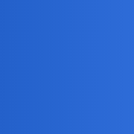
chaj się lekarzy. To faktycznie mądre nie jest - zawracać lekarzowi git
 się na usta i na klawiaturę: jaki stary, taki… Dopowiedz sobie sam.
do papieża, bo niby on jest największym znawcą w takiej wiedzy. Tyle,
orączki, czego nikomu nie zalecałbym. To prawda, że żyję dzięki operacj
i. Odsyłam ciekawych do Wikipedii do hasła “Gorączka”
 ufasz nawet fachowcom. Autorytetom.
To po kiego grzyba pytasz o 