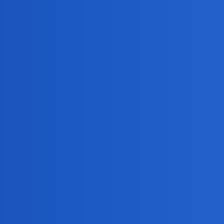
birbant
6
12 Wrzesień 2025 07:46
Dostałeś tabletki regulujące ciśnienie. Musisz je brać 
zbadać tarczycę. Jestem po zawale 6 lat temu, zawał z po
okonek
7
12 Wrzesień 2025 07:56
Może tez byc kardiomiopatia. Czesto o podłożu nerwico
Tabletki .na cisnieniesione jakie by nie byly , nie uzależ
Ale faktycznie trzeba je potem stosowac do konca życia
A
znajdz sobie lekarza, ktory znim jaka
@harmonik
I dopiero kombinuje jak leczyć.