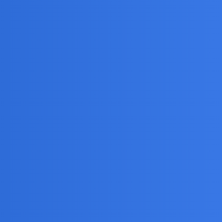
ie zlekceważył swojego stanu i wybrał pełna serię
e uzależniać od leków..
iecięco zabawowy szybkostrzelny .karabinek. Trwał
o mogłaby mnie żadna kobieta nie chcieć z