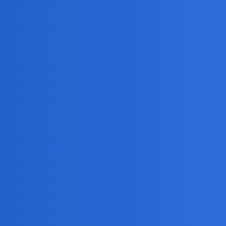
Serca?
yczne migotanie i trzepotanie przedsionków Serca, z zaleceniem abym n
łem on lek, jednak nie zdecydowałem się zaliczyć kuracji, aby się ni
awalu serca. Objawił on się tak, jakby serce przemieniło mi się w dz
ć ciała, to byłaby ona nawet przyje…No i chyba wybiorę tę kurację, b