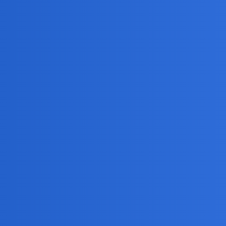
racasz i innym miejsce zajmujesz?
a objawia się ostrym, bolesnym kłuciem w okolicach serca.A tu zaskok
pewnie lepszego świata, a niektórzy by się smucili..