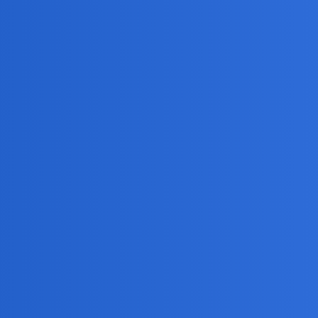
już do końca życia ale one nie uzależniają. To migotanie było efektem n
wodu tarczycy, biorę codziennie te tabletki i nic złego się nie dzieje.
wym. Ale nikt tu fachowcem od cudzychbserc nie jest , wiec po,ostaje 
niają .
.
kolwiek doagnoze postawi wysle Cie na komplet badan analitycznych.