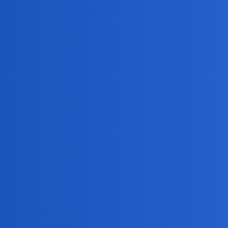
elsie1
2
12 Wrzesień 2025 04:13
Nie tak.
okonek
4
12 Wrzesień 2025 06:03
Jak sie nie chcesz leczyc to po co lekarzom glowe zaw
To na forum nikt Cie nie będzie zdalnie leczył.
harmonik
5
12 Wrzesień 2025 07:05
Wydawalo mi się, chyba jak większości, że zawał serc
wibrowaniu serca, mogłem bezboleśnie przenieść się do 