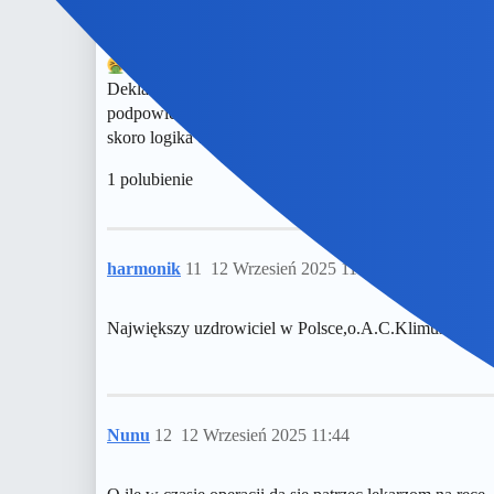
jakiegoś forum internetowego, których nawet nigdy nie 
niekonsekwencję i brak logiki po prostu.
Brak słów, jaki porąbany musi być człowiek, by tak 
Deklaruję zatem całkiem szczerze: starzej się bez moje
podpowiedzieć coś potencjalnemu “potrzebującemu”, po
skoro logika cię omija i nie dociera do tej starczej móz
1 polubienie
harmonik
11
12 Wrzesień 2025 11:40
Największy uzdrowiciel w Polsce,o.A.C.Klimuszko, uzdro
Nunu
12
12 Wrzesień 2025 11:44