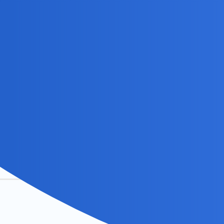
widziałeś i nie wiesz, czy nie są aby sztuczną, nieharmonijną intelig
blebrać, jojczyć i mendzić bez sensu.
go udziału. Skończyliśmy relacje. Szkoda mi czasu na takie pierdoły. C
 czym okazuje się, że to jednostka tak zagłębiona w swojej chorobie
gownicy.
wił setki potrzebujących, ale dla uzdrowienia siebie korzystał z ofic