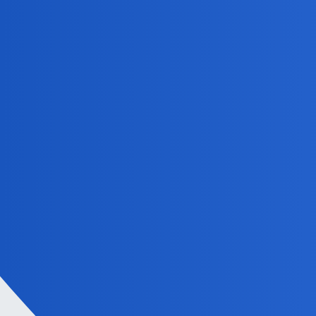
anon84743670
8
12 Wrzesień 2025 10:12
Powtórzę za Okonkiem - nie lecz się na forum, tylko słu
sobie zalecenia harmonijnie olewasz. Jedno tylko ciśnie
harmonik
9
12 Wrzesień 2025 11:14
To jest tak, jakbyś po mądry światopogląd wysłał mnie 
mądrzy i rzetelni nie są. Np lekarze zalecają zbijanie g
patrzeniu lekarzom na ręce, by mi nie zbijali gorączk
anon84743670
12 Wrzesień 2025 11:38
10
No dobra. To ustaliliśmy sobie najważniejsze. Że nie