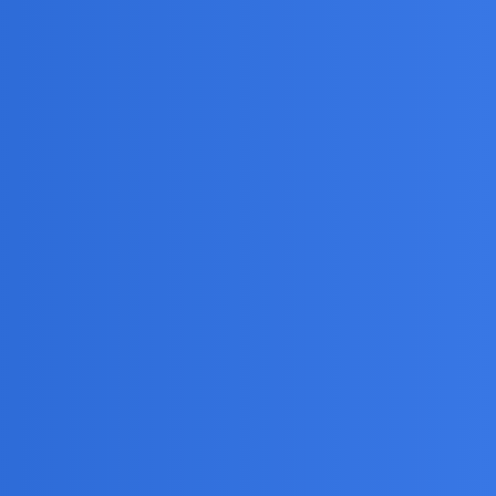
agłego wzrostu ciśnienia i grozi wylewem. Daj sobie
zdac sie na wiedze lekarza.