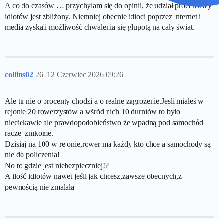
A co do czasów … przychylam się do opinii, że udział procentowy
idiotów jest zbliżony. Niemniej obecnie idioci poprzez internet i
media zyskali możliwość chwalenia się głupotą na cały świat.
collins02
26
12 Czerwiec 2026 09:26
Ale tu nie o procenty chodzi a o realne zagrożenie.Jesli miałeś w
rejonie 20 rowerzystów a wśród nich 10 durniów to było
nieciekawie ale prawdopodobieństwo że wpadną pod samochód
raczej znikome.
Dzisiaj na 100 w rejonie,rower ma każdy kto chce a samochody są
nie do policzenia!
No to gdzie jest niebezpieczniej!?
A ilość idiotów nawet jeśli jak chcesz,zawsze obecnych,z
pewnością nie zmalała