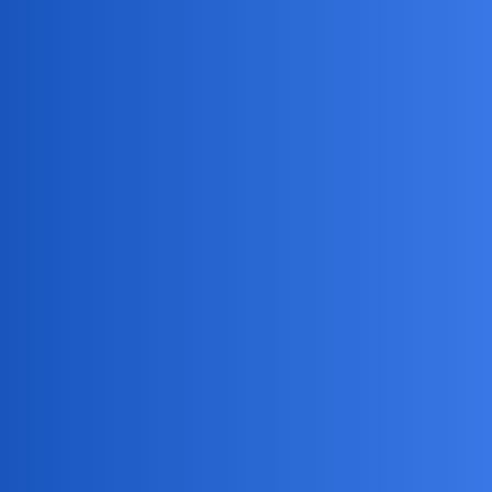
Pytamy Online
Hulajnoga elektryczna wiek
dziecka
Społeczeństwo, Problemy Społeczne
birbant
21
12 Czerwiec 2026 07:37
czarny_rycerz:
dzisiejsze czasy nie skąpią ilości osób bez wyobraźni w
zakresie zależności przyczyn
Zgadza się tylko polemizowałbym, że to sprawa dzisiejszych
czasów. Żyję już na tyle długo, że mogę sobie pozwolić na tę