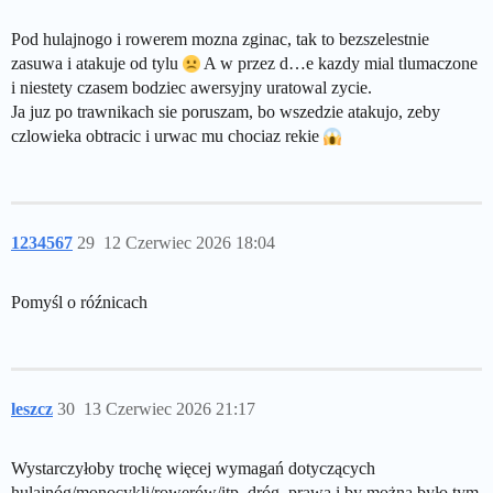
Pod hulajnogo i rowerem mozna zginac, tak to bezszelestnie
zasuwa i atakuje od tylu
A w przez d…e kazdy mial tlumaczone
i niestety czasem bodziec awersyjny uratowal zycie.
Ja juz po trawnikach sie poruszam, bo wszedzie atakujo, zeby
czlowieka obtracic i urwac mu chociaz rekie
1234567
29
12 Czerwiec 2026 18:04
Pomyśl o róźnicach
leszcz
30
13 Czerwiec 2026 21:17
Wystarczyłoby trochę więcej wymagań dotyczących
hulajnóg/monocykli/rowerów/itp, dróg, prawa i by można było tym