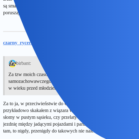
są smartfony, z których korzysta się w trakcie prowadzenia aut albo
poruszając się pieszo. To plaga w całej Europie.
czarny_rycerz
25
12 Czerwiec 2026 09:16
birbant:
Za tzw moich czasów idiotów pozbawionych instynktu
samozachowawczego też nie brakowało. I żeby nie było, to i ja
w wieku przed młodzieńczym czasami do takich należałem
Za to ja, w przeciwieństwie do Ciebie, poza przypadkami gdy
przykładowo skakałem z wiązara w stodole na samotny snopek
słomy w pustym sąsieku, czy przelatywałem nocą rowerem przez
jezdnię między jadącymi pojazdami i paru jeszcze innych takich
tam, to nigdy, przenigdy do takowych nie należałem …