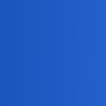
Pytamy Online
Społeczeństwo, Problemy
Temat
O! Burmistrzowi się łezka w oku kręciła przed 
Czy da sie do cv zrobic samemu zdjecie?
Jak tak można?!
Za 25lat będziemy najstarszym krajem na świec