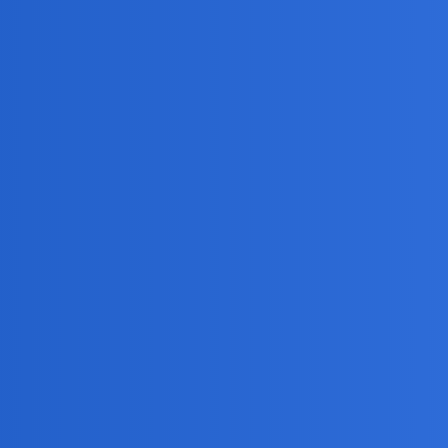
 Społeczne
Odpo
przetargiem
ie