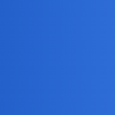
y
ę
ji?