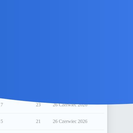
2
27
10 Lipiec 2026
4
26
10 Lipiec 2026
7
35
9 Lipiec 2026
36
80
7 Lipiec 2026
22
35
27 Czerwiec 2026
7
23
26 Czerwiec 2026
5
21
26 Czerwiec 2026