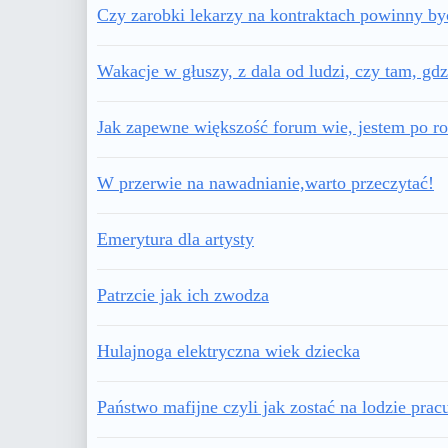
Czy zarobki lekarzy na kontraktach powinny by
Wakacje w głuszy, z dala od ludzi, czy tam, g
Jak zapewne większość forum wie, jestem po r
W przerwie na nawadnianie,warto przeczytać!
Emerytura dla artysty
Patrzcie jak ich zwodza
Hulajnoga elektryczna wiek dziecka
Państwo mafijne czyli jak zostać na lodzie pra