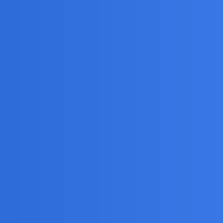
44
136
28 Lipiec 2026
11
54
28 Lipiec 2026
16
64
27 Lipiec 2026
1
19
23 Lipiec 2026
67
251
20 Lipiec 2026
19
46
17 Lipiec 2026
31
96
16 Lipiec 2026
13
50
13 Lipiec 2026