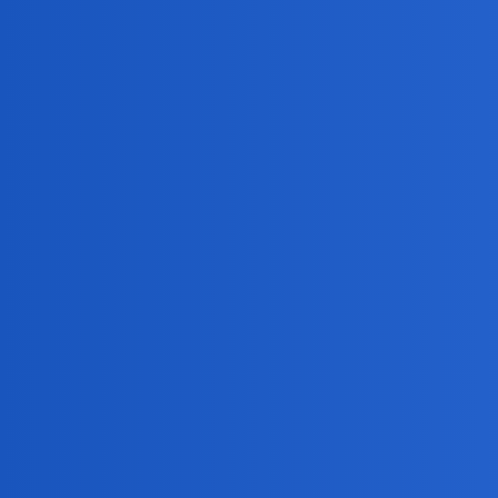
Amba Fatima, było i ni ma
Glupota zyciowa skad sie bierze?
Wiecie od czego zależy, aby w związku urodził
Jak miło posłuchać normalnego człowieka
Za 5 tygodni mój najmłodszy brat kończy szkoł
Osłonilibyście własne dziecko swoim ciałem?
Jak w dzisiejszych czasach uniknąć dezinformac
Słyszeliście? Co Wy na to?