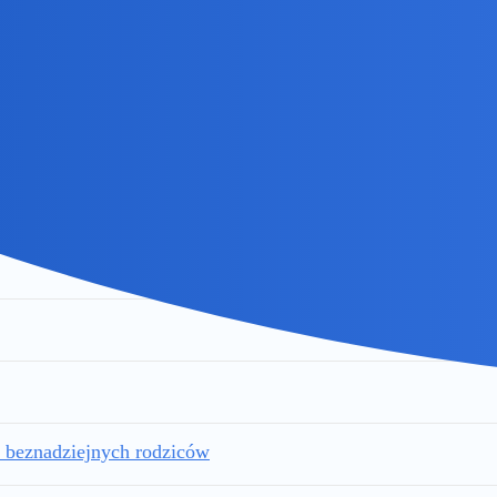
 pomoc państwa, a z drugiej strony zbyt
 osoby zatrudnieniać?
 z beznadziejnych rodziców