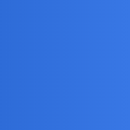
wiedzi
Odsłony
Aktywność
0
10
7 Sierpień 2026
9
47
1 Sierpień 2026
31
91
1 Sierpień 2026
17
49
30 Lipiec 2026