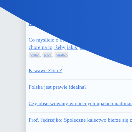
Myślicie, że mam kłopoty finansowe za karę,
Równowaga płci. Hit czy kit?
Co myślicie o osobach, które są zbyt zdrowe na
chore na to, żeby jakiś pracodawca chciał takie
,
,
pomoc
praca
państwo
Krwawe Złoto?
Polska jest prawie idealna?
Czy obserwowany w obecnych upałach nadmiar
Prof. Jędrzejko: Społeczne kalectwo bierze się