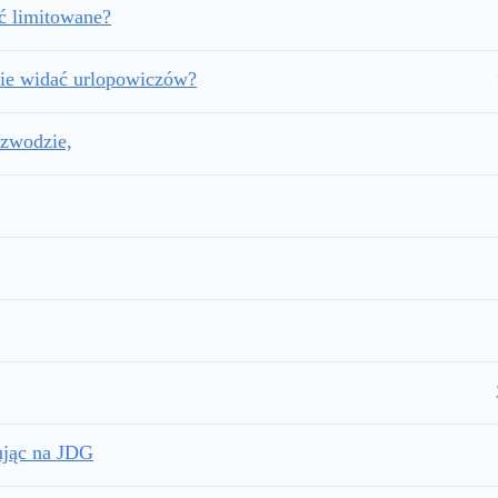
ć limitowane?
dzie widać urlopowiczów?
ozwodzie,
cując na JDG