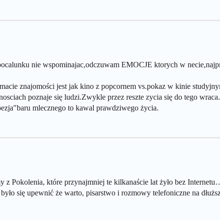
ocalunku nie wspominajac,odczuwam EMOCJE ktorych w necie,najpraw
macie znajomości jest jak kino z popcornem vs.pokaz w kinie studyjn
iach poznaje się ludzi.Zwykle przez reszte zycia się do tego wraca.
oezja"baru mlecznego to kawal prawdziwego życia.
my z Pokolenia, które przynajmniej te kilkanaście lat żyło bez Intern
a było się upewnić że warto, pisarstwo i rozmowy telefoniczne na dłu