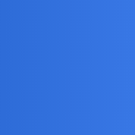
 ludzie poznają się głównie w pracy i szkole - to
upy zainteresowań: co tam komu w duszy gra.
śników prawie nie ma a jeśli już,to siedzą i tyją w