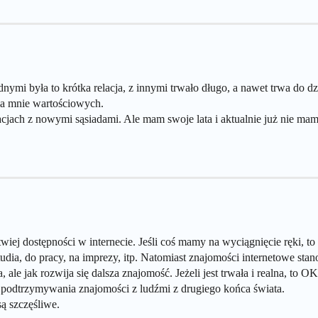
ymi była to krótka relacja, z innymi trwało długo, a nawet trwa do d
la mnie wartościowych.
acjach z nowymi sąsiadami. Ale mam swoje lata i aktualnie już nie ma
twiej dostępności w internecie. Jeśli coś mamy na wyciągnięcie ręki, t
tudia, do pracy, na imprezy, itp. Natomiast znajomości internetowe sta
 ale jak rozwija się dalsza znajomość. Jeżeli jest trwała i realna, to OK
 i podtrzymywania znajomości z ludźmi z drugiego końca świata.
są szczęśliwe.