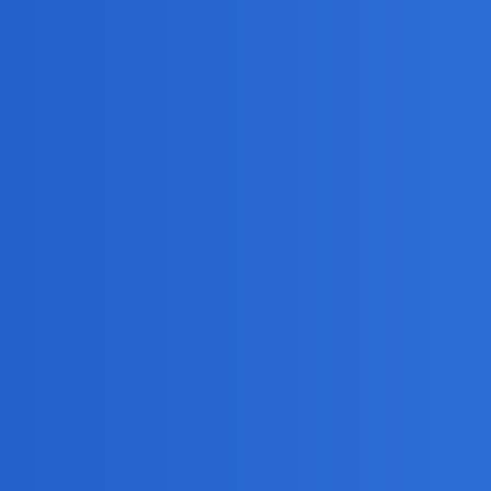
cia parą/tworzenia związku? Z mojego doświadczenia wynika, że w realu
azem i często są zobligowani do współpracy ze sobą. Potem wszelkie gr
iłowni lub na wspólnych zajęciach i tak jakoś leci.
ie miałam ochoty gadać…
ie na Soho,dwa razy na koncertach jazzowych.
 w których najczęściej bywam, opanowane są przez młodzież.Moich rówie