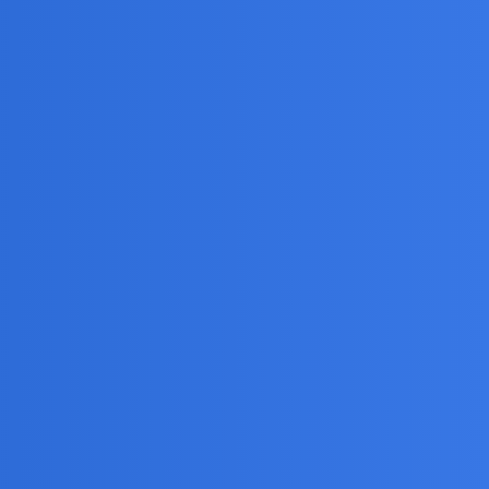
 utrzymać w codziennym widywaniu się.Ta tendencja
ole,zakładaja rodziny.Pieprzone smartfony,sa tylko
nazywam.
la części to tylko platforma, która ułatwia poznawanie
ie relacja nie ma racji bytu, przynajmniej w dłuższej