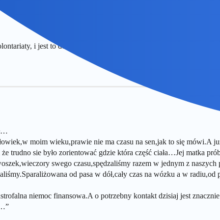
tariaty, i jest to dosyć popularna okoliczność, żeby się z ludźmi spo
ół…
łowiek,w moim wieku,prawie nie ma czasu na sen,jak to się mówi.A 
że trudno sie było zorientować gdzie która część ciała…Jej matka pró
iwoszek,wieczory swego czasu,spędzaliśmy razem w jednym z naszy
aliśmy.Sparaliżowana od pasa w dół,cały czas na wózku a w radiu,od
rofalna niemoc finansowa.A o potrzebny kontakt dzisiaj jest znacznie ł
j…”