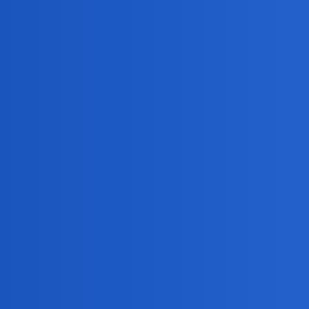
waranzkomodo
5
5 Czerwiec 2025 09:45
Poznawać się ogólnie, czy tak szczególnie w celach by
miejsca gdzie ludzie, siłą rzeczy, przebywają długo r
Ewentualnie jeszcze fitnesskluby: ćwiczy się razem na s
Zagadnął mnie kiedyś gościu w tramwaju, ale jakoś n
collins02
6
5 Czerwiec 2025 18:37
Delikatnie mówiąc,przesadzasz.
Tylko w tym roku,poznawalem ludzi na ulicach, w pub
Jedyne co mi przeszkadza to fakt ze wszystkie miejsca
samochodach…