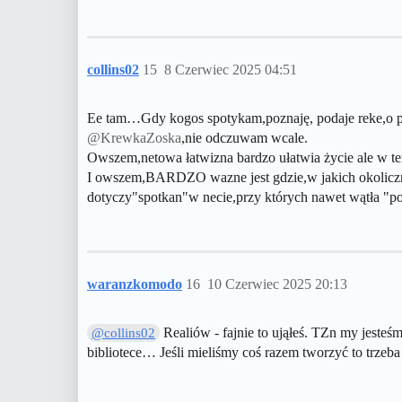
collins02
15
8 Czerwiec 2025 04:51
Ee tam…Gdy kogos spotykam,poznaję, podaje reke,o p
@KrewkaZoska
,nie odczuwam wcale.
Owszem,netowa łatwizna bardzo ułatwia życie ale w te
I owszem,BARDZO wazne jest gdzie,w jakich okolicznosc
dotyczy"spotkan"w necie,przy których nawet wątła "p
waranzkomodo
16
10 Czerwiec 2025 20:13
Realiów - fajnie to ująłeś. TZn my jesteś
@collins02
bibliotece… Jeśli mieliśmy coś razem tworzyć to trzeb