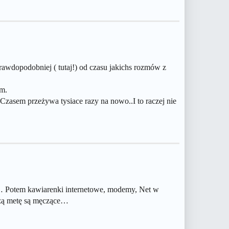
dopodobniej ( tutaj!) od czasu jakichs rozmów z
ym.
Czasem przeżywa tysiace razy na nowo..I to raczej nie
etu… Potem kawiarenki internetowe, modemy, Net w
ższą metę są męczące…