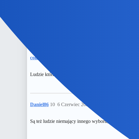
Nunu:
Reala juz nie ma
W pewnym mieście zamiast Reala jest B1. Bjeden go n
collins02
9
5 Czerwiec 2025 21:55
Ludzie którzy netem ZASTEPUJA życie…No sama przyzn
Daniel86
10
6 Czerwiec 2025 04:33
Są też ludzie niemający innego wyboru, na przykład o