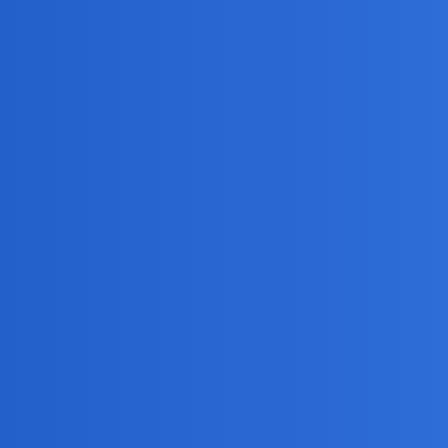
sach ludzie poznają się w realu?
asach lepiej nie podchodzić do obcej osoby w celu porozmawiania z nią. 
w realu?