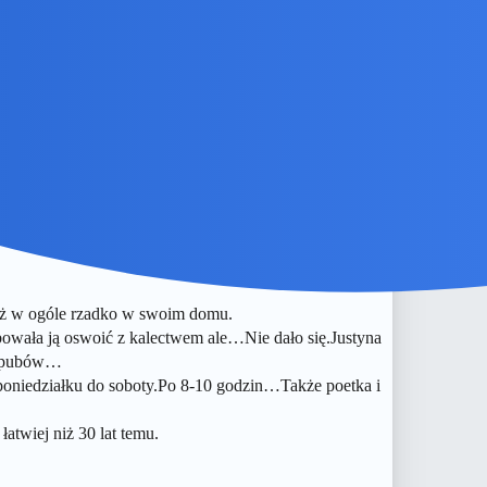
tkać, poznać etc. Chociaż mam wrażenie, że jest to
już w ogóle rzadko w swoim domu.
bowała ją oswoić z kalectwem ale…Nie dało się.Justyna
ch pubów…
 poniedziałku do soboty.Po 8-10 godzin…Także poetka i
atwiej niż 30 lat temu.