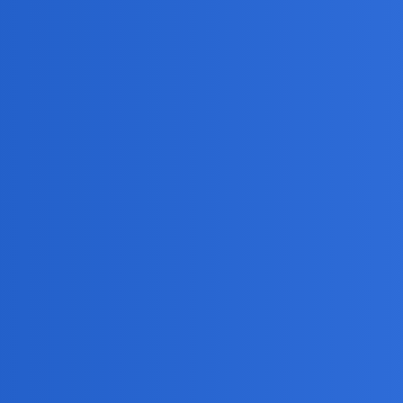
ealu i umawiać się ze znajomymi w taki sposób.
aca, nauka, biznes.
a ciebie spojrzeć to możesz się uznać za szczęściarza
…
 rozproszenie ludzi i male miejscowosci.
ogrzeby.
iajacych normalnie, nie przez komunikatory.