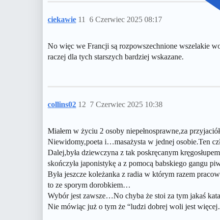
ciekawie
11
6 Czerwiec 2025 08:17
No więc we Francji są rozpowszechnione wszelakie wolon
raczej dla tych starszych bardziej wskazane.
collins02
12
7 Czerwiec 2025 10:38
Miałem w życiu 2 osoby niepełnosprawne,za przyjaci
Niewidomy,poeta i…masażysta w jednej osobie.Ten cz
Dalej,była dziewczyna z tak poskręcanym kręgosłupem 
skończyła japonistykę a z pomocą babskiego gangu p
Była jeszcze koleżanka z radia w którym razem pracow
to ze sporym dorobkiem…
Wybór jest zawsze…No chyba że stoi za tym jakaś katast
Nie mówiąc już o tym że “ludzi dobrej woli jest więce