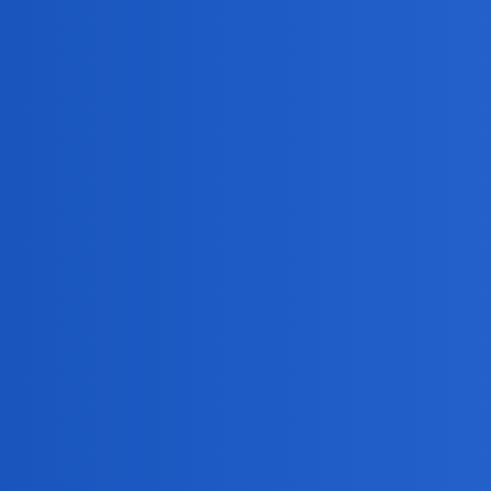
Pytamy Online
Jak często w dzisiejszych cza
Rodzina i Znajomi
,
miłość
przyjaźń
Daniel86
1
4 Czerwiec 2025 19:21
Witam. Ja spotkałem się z opinią, że w dzisiejszych cz
Internecie.
Czy w dzisiejszych czasach ludzie rzadziej się poznają 
Devil
2
4 Czerwiec 2025 19:42