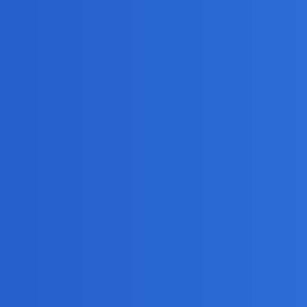
azywają, bo tam nic ciekawego nie ma.
ajesz ze musieliście to przenieść do realiów…O nic innego mi nie 
soby niepełnosprawne.