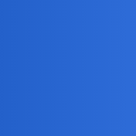
oznałem,“przenoszę” na fejsa czy messengera bo trudno by mi było to
artfony ale dlatego ze ludzie się starzeją,przestaja być uczniami w szk
ni.
nteresowań.
m,pogadać mogę i nawet często lubię.Ale znajomością tego raczej nie 
yobraźni. Dla części ludzi Internet to po prostu środowisko naturalne. D
opowiadałam już kilka razy - poznałam w serwisie randkowym. Oczywiśc
ata…