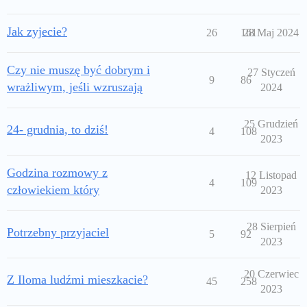
Jak zyjecie?
26
161
28 Maj 2024
Czy nie muszę być dobrym i
27 Styczeń
9
86
wrażliwym, jeśli wzruszają
2024
25 Grudzień
24- grudnia, to dziś!
4
108
2023
Godzina rozmowy z
12 Listopad
4
109
człowiekiem który
2023
28 Sierpień
Potrzebny przyjaciel
5
92
2023
20 Czerwiec
Z Iloma ludźmi mieszkacie?
45
258
2023