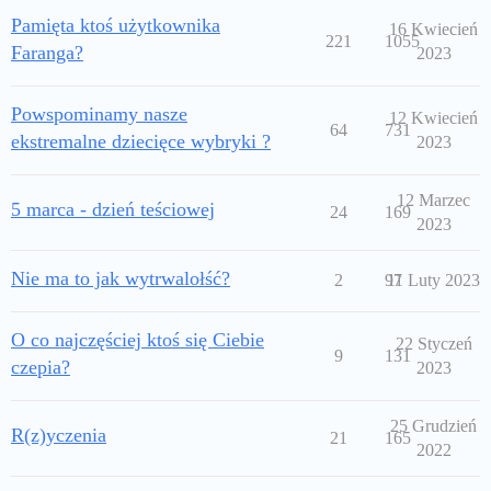
Pamięta ktoś użytkownika
16 Kwiecień
221
1055
Faranga?
2023
Powspominamy nasze
12 Kwiecień
64
731
ekstremalne dziecięce wybryki ?
2023
12 Marzec
5 marca - dzień teściowej
24
169
2023
Nie ma to jak wytrwalołść?
2
97
11 Luty 2023
O co najczęściej ktoś się Ciebie
22 Styczeń
9
131
czepia?
2023
25 Grudzień
R(z)yczenia
21
165
2022