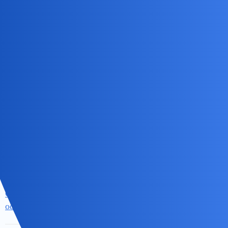
Pytanie głównie do rodziców:
jak ważne dla Was jest, żeby
Waszemu dziecku udało się
16 Kwiecień
16
120
wejść w udany i szczęśliwy
2025
związek?
,
związek
dziecko
Kto już ma świątecznie strojny
28 Grudzień
38
125
dom?
2024
8 Listopad
Odszedł Antykwa….. :(
311
2065
2024
31
Czy wigilia powinna być wolna
8
36
Październik
od pracy?
2024