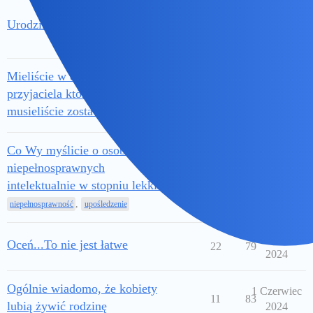
19
Urodziny
23
73
Październik
2024
Mieliście w dzieciństwie
30 Wrzesień
przyjaciela którego potem
6
38
2024
musieliście zostawić?
Co Wy myślicie o osobach
niepełnosprawnych
22 Wrzesień
33
127
intelektualnie w stopniu lekkim?
2024
,
niepełnosprawność
upośledzenie
11 Sierpień
Oceń...To nie jest łatwe
22
79
2024
Ogólnie wiadomo, że kobiety
1 Czerwiec
11
83
lubią żywić rodzinę
2024