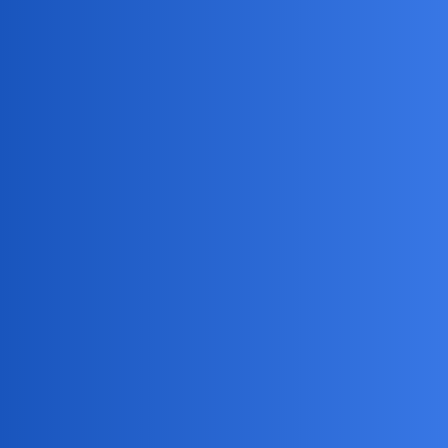
birbant
4
17 Maj 2020 19:51
Bo to jest niesamowicie fajne.
efka
5
17 Maj 2020 19:52
Pragniemy mieć to czego nie mamy, jak już zdobędziemy, myślimy:
na co mi to było?
Andi
6
17 Maj 2020 20:31