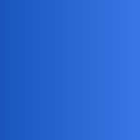
facetem. Przytulic się. A Wy single, jak tam?
birbant
2
17 Maj 2020 19:29
Szmat czasu jestem wdowcem. Jakoś sobie radzę. Ale mam swoje
niepomiernie fajne towarzystwo, bez którego jest czasem łyso,
szaro i buro.
Andi
3
17 Maj 2020 19:50
Myślę sobie, że tak w sumie szkoda marnować czas na samotne
lata. Ja już za długo jestem sama. Chciałabym tylko żeby ktoś był
mną zauroczony i mi okazywał czułość.