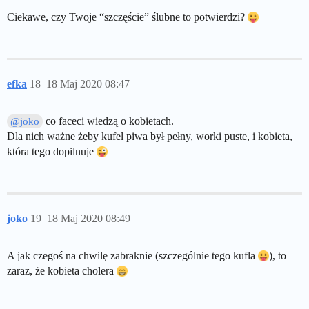
Ciekawe, czy Twoje “szczęście” ślubne to potwierdzi?
efka
18
18 Maj 2020 08:47
co faceci wiedzą o kobietach.
@joko
Dla nich ważne żeby kufel piwa był pełny, worki puste, i kobieta,
która tego dopilnuje
joko
19
18 Maj 2020 08:49
A jak czegoś na chwilę zabraknie (szczególnie tego kufla
), to
zaraz, że kobieta cholera