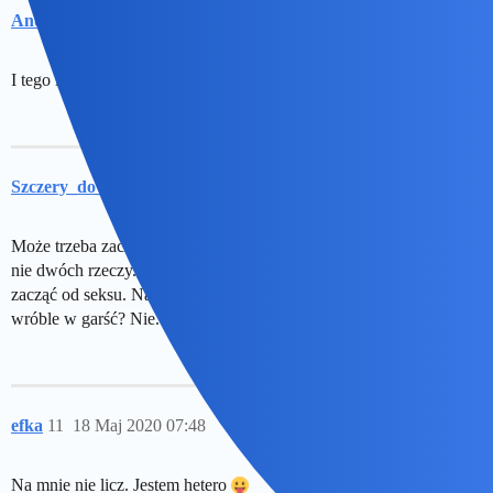
Andi
9
17 Maj 2020 21:23
I tego i tego. Bo nie mam wszystkiego tego.
Szczery_do_BULU
10
18 Maj 2020 04:08
Może trzeba zacząć od ‘baby steps’? Na przykład chcieć jednego,
nie dwóch rzeczy. Na przykład czułość zostawić na później i
zacząć od seksu. Na pewno łatwiej. Możesz złapać na raz dwa
wróble w garść? Nie. To łap najpierw jednego
efka
11
18 Maj 2020 07:48
Na mnie nie licz. Jestem hetero