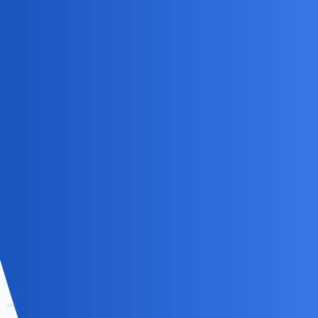
Szkoda, że nie mogę tego doświadczyć…
Andi
7
17 Maj 2020 20:32
No nie wiem… Tyle lat braku to szybko się nie nasyce. Gdybym
już coś poczuła to by ten facet miał dobrze bo by było intensywnie.
Lata braków robią swoje.
efka
8
17 Maj 2020 20:35
Braku czego? Czułości czy zwyczajnie seksu?