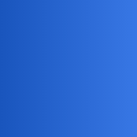
Egocentyzm i mitomania.
Conradus
7
17 Kwiecień 2024 18:42
Chwalenia się wszystkim co się ma i czego się nie ma.
Ajko
8
17 Kwiecień 2024 18:47
Bezdusznej bezwzględności i agresji.
okonek
9
17 Kwiecień 2024 18:48