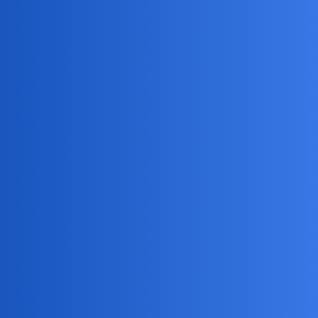
collins02
4
17 Kwiecień 2024 18:20
Złośliwości,ustawicznego wtykania kija w szprychy.Bycia na"nie".
Są zapewne rzeczy gorsze ale wyjątkowo denerwuje mnie obłuda!
gra
5
17 Kwiecień 2024 18:41
Kłamstwa, krętactwa, cwaniactwa, zarozumialstwa, chamstwa,
agresji
okonek
6
17 Kwiecień 2024 18:42