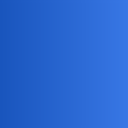
Pytamy Online
Jakich ludzkich cech nie lubicie?
Psychologia
Gwiezdnik
1
17 Kwiecień 2024 17:35
Ja nie lubię egocentryzmu, hipokryzji, agresji.
Devil
2
17 Kwiecień 2024 17:41
Hipokryzja i dwulicowość