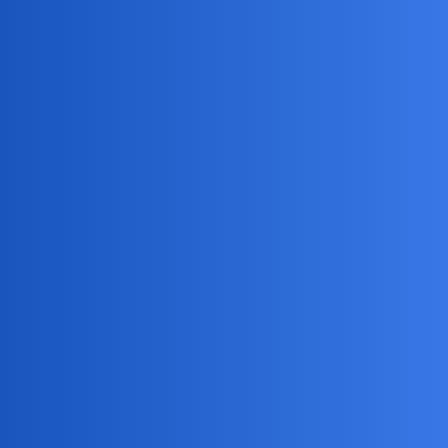
Do tego niczemu nie służącej.
Ajko
10
17 Kwiecień 2024 18:55
Czasami służącej temu, żeby zranić, zniszczyć lub zwyczajnie
skrzywdzić i karmić cudzymi łzami, strachem lub bólem.
okonek
11
17 Kwiecień 2024 18:59
Sadyzmu znaczy się nie lubisz
Ajko
12
17 Kwiecień 2024 19:01