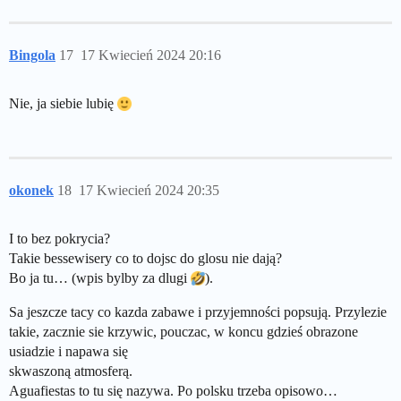
Bingola
17
17 Kwiecień 2024 20:16
Nie, ja siebie lubię
okonek
18
17 Kwiecień 2024 20:35
I to bez pokrycia?
Takie bessewisery co to dojsc do glosu nie dają?
Bo ja tu… (wpis bylby za dlugi
).
Sa jeszcze tacy co kazda zabawe i przyjemności popsują. Przylezie
takie, zacznie sie krzywic, pouczac, w koncu gdzieś obrazone
usiadzie i napawa się
skwaszoną atmosferą.
Aguafiestas to tu się nazywa. Po polsku trzeba opisowo…