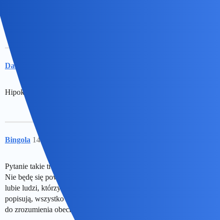
Sadyzmu i braku empatii. Krzywdzenia.
Daniel86
13
17 Kwiecień 2024 19:26
Hipokryzji i zdrady.
Bingola
14
17 Kwiecień 2024 19:55
Pytanie takie trochę oczywiste, bo co można wpisać?
Nie będę się powtarzał po poprzednikach. Powiem, że bardzo nie
lubie ludzi, którzy zjedli wszystkie rozumy, w towarzystwie się
popisują, wszystko wiedzą, wszystkich znają, wszędzie byli, dając
do zrozumienia obecnym jak bardzo mali są przy nich.