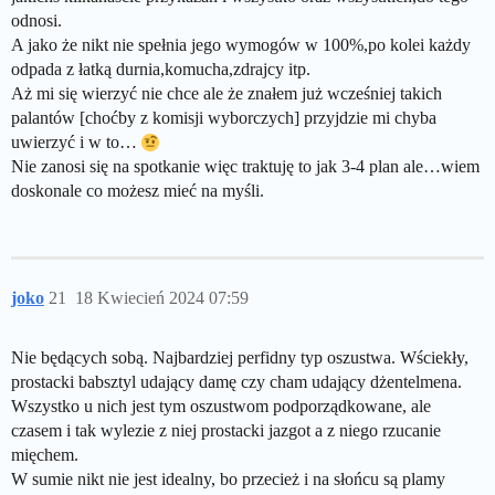
odnosi.
A jako że nikt nie spełnia jego wymogów w 100%,po kolei każdy
odpada z łatką durnia,komucha,zdrajcy itp.
Aż mi się wierzyć nie chce ale że znałem już wcześniej takich
palantów [choćby z komisji wyborczych] przyjdzie mi chyba
uwierzyć i w to…
Nie zanosi się na spotkanie więc traktuję to jak 3-4 plan ale…wiem
doskonale co możesz mieć na myśli.
joko
21
18 Kwiecień 2024 07:59
Nie będących sobą. Najbardziej perfidny typ oszustwa. Wściekły,
prostacki babsztyl udający damę czy cham udający dżentelmena.
Wszystko u nich jest tym oszustwom podporządkowane, ale
czasem i tak wylezie z niej prostacki jazgot a z niego rzucanie
mięchem.
W sumie nikt nie jest idealny, bo przecież i na słońcu są plamy