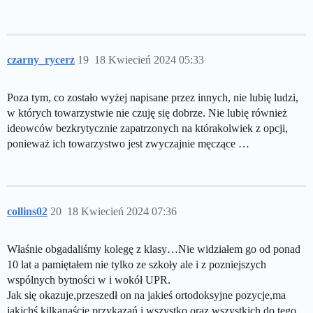
czarny_rycerz
19
18 Kwiecień 2024 05:33
Poza tym, co zostało wyżej napisane przez innych, nie lubię ludzi,
w których towarzystwie nie czuję się dobrze. Nie lubię również
ideowców bezkrytycznie zapatrzonych na którakolwiek z opcji,
ponieważ ich towarzystwo jest zwyczajnie męczące …
collins02
20
18 Kwiecień 2024 07:36
Właśnie obgadaliśmy kolegę z klasy…Nie widziałem go od ponad
10 lat a pamiętałem nie tylko ze szkoły ale i z pozniejszych
wspólnych bytności w i wokół UPR.
Jak się okazuje,przeszedł on na jakieś ortodoksyjne pozycje,ma
jakichś kilkanaście przykazań i wszystko oraz wszystkich,do tego