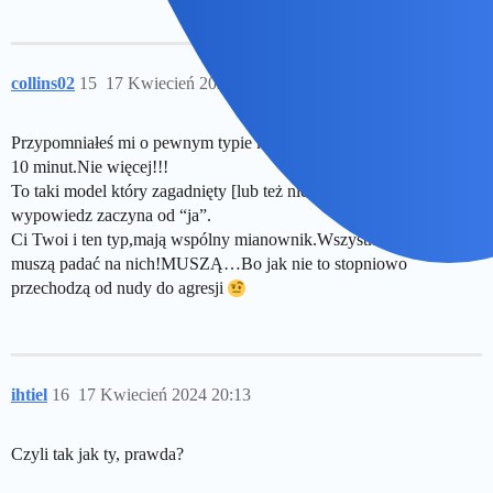
collins02
15
17 Kwiecień 2024 20:11
Przypomniałeś mi o pewnym typie ktorego towarzystwo znoszę ok.
10 minut.Nie więcej!!!
To taki model który zagadnięty [lub też nie] każdą swoją
wypowiedz zaczyna od “ja”.
Ci Twoi i ten typ,mają wspólny mianownik.Wszystkie światła
muszą padać na nich!MUSZĄ…Bo jak nie to stopniowo
przechodzą od nudy do agresji
ihtiel
16
17 Kwiecień 2024 20:13
Czyli tak jak ty, prawda?