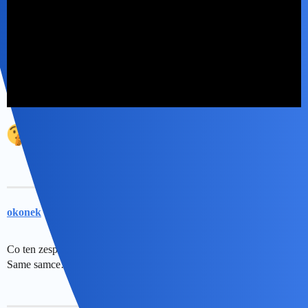
okonek
9
20 Październik 2022 12:12
Co ten zespół psychopatów wymysli?
Same samce…