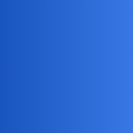
okonek
2
20 Październik 2022 07:23
Zero rytuałów.
Zyje bo chcę.
birbant
3
20 Październik 2022 08:08
Sikam.