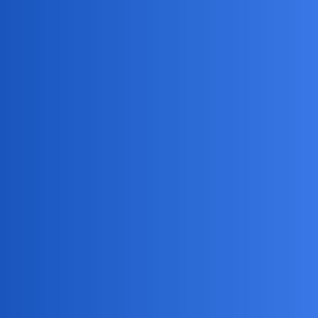
okonek
4
20 Październik 2022 08:25
Samiec
Siusiu to koniecznosc
Conradus
5
20 Październik 2022 08:27
Włączam wiadomości w radiu i słucham co tam u putina słychać.
Daniel86
6
20 Październik 2022 11:11
Sikam, jem śniadanie, piję kawę i nakładam do pieca, żeby nie
musieć tego robić wieczorem. Robię te czynności prawie zawsze w