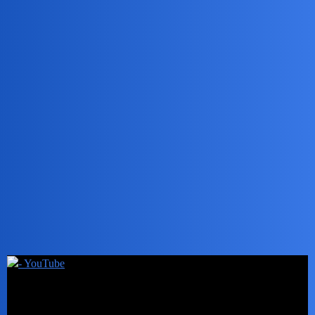
tej kolejności.
okonek
7
20 Październik 2022 11:28
Cienko przędzie fiutin .
Stan wojenny w srefie frontowej?
Conradus
8
20 Październik 2022 12:08
Coś on wymyśli jeszcze.