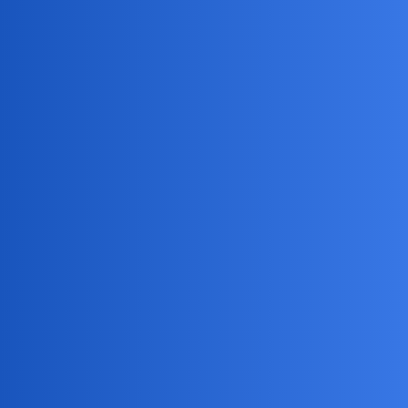
Pytamy Online
Jakie macie rytuały poranne?
Hobby
dedlx
1
20 Październik 2022 07:19
coś co robicie prawie codziennie rano po przebudzeniu i przed
pracą…