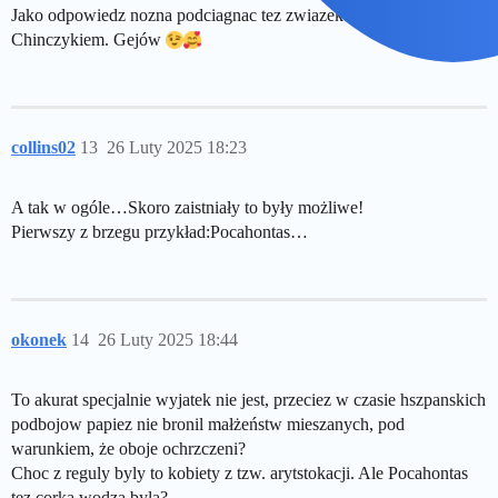
Jako odpowiedz nozna podciagnac tez zwiazek Maorysa z
Chinczykiem. Gejów
collins02
13
26 Luty 2025 18:23
A tak w ogóle…Skoro zaistniały to były możliwe!
Pierwszy z brzegu przykład:Pocahontas…
okonek
14
26 Luty 2025 18:44
To akurat specjalnie wyjatek nie jest, przeciez w czasie hszpanskich
podbojow papiez nie bronil małżeństw mieszanych, pod
warunkiem, że oboje ochrzczeni?
Choc z reguly byly to kobiety z tzw. arytstokacji. Ale Pocahontas
tez corka wodza byla?