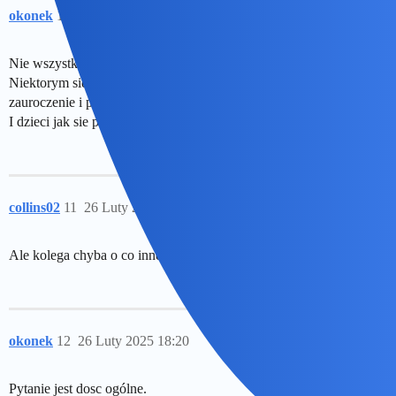
okonek
10
26 Luty 2025 17:34
Nie wszystkie zwiazki wytrzymują.
Niektorym sie wydaje, ze to milosc, a jest to ktotkotrwale
zauroczenie i potem dlugie sprawy rozwodowe.
I dzieci jak sie pojawiaja szkoda …
collins02
11
26 Luty 2025 18:06
Ale kolega chyba o co innego pyta
okonek
12
26 Luty 2025 18:20
Pytanie jest dosc ogólne.