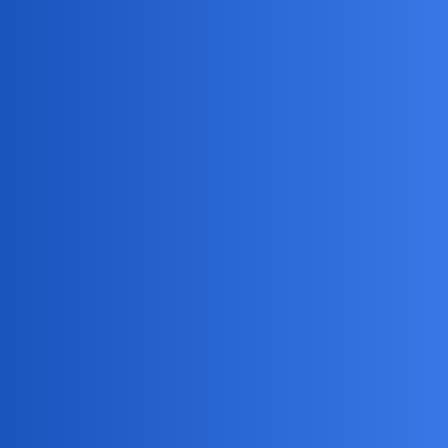
birbant
3
26 Luty 2025 15:11
Związkiem, który zaistniał, a nie powinien był Związek
Radziecki…
anon15424994
4
26 Luty 2025 15:26
Ale powstał. I mimo rozbicia nadal istnieje i łapy wyciąga po swoje
Daniel86
5
26 Luty 2025 16:27
Ja padłem