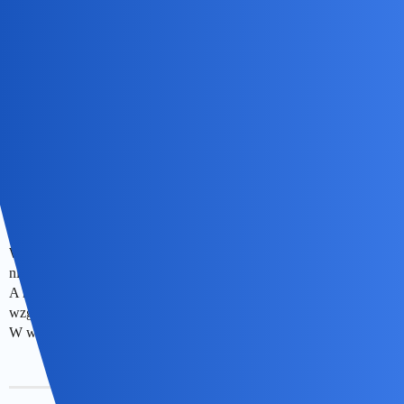
Są prawdziwe i to bardzo.Nie ma zresztą w nich nic
kontrowersyjnego.
Miłość jest bardzo często,zupełnie niespodziewana i zaskakująca…
Nie wiem tylko czy chodzi Ci o wielki świat czy o osobiste
doznania…
okonek
9
26 Luty 2025 17:31
W zasadzie wiele zwiazkow wydaje sie niemozliwych. Do
niektorych to nawet milosc niepotrzebna?
A rozwodow nie ma lub sa niemile widziane? Choćby ze
względów finansowych?
W wielu krajach małżeństwo bywa umowa społeczną.