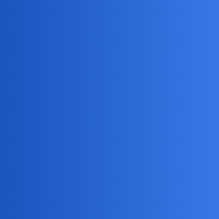
Pytamy Online
Jakie Wy znacie związki, które
zaistniały, mimo że to niemożliwe?
Miłość i Związki
,
związek
związki
Daniel86
1
26 Luty 2025 14:50
Witam. Ponoć:
Każdy chce kochać i być kochanym.
Miłość nie wyklucza.
Życie pisze różne scenariusze.
Jeśli powyższe powiedzonka są choć trochę prawdą, to jakie Wy