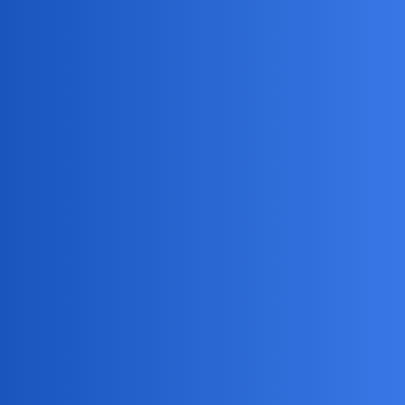
Devil
6
26 Luty 2025 16:42
Związki zawodowe
collins02
7
26 Luty 2025 17:12
Raczej po nieswoje.
collins02
8
26 Luty 2025 17:15