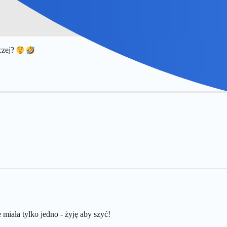
czej?
 miała tylko jedno - żyję aby szyć!