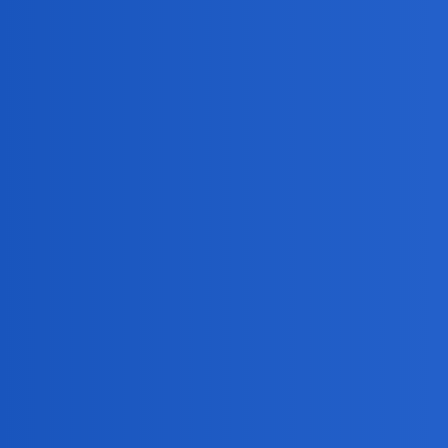
Bingola
3
26 Luty 2023 16:11
Mam identyczną (samą podstawkę) po babci, która przed
Tyle że kolor oryginalny, tzn. czarny
herytiera
4
26 Luty 2023 16:14
Fantazja. Chociaż ten róż zastąpiłabym jakimś innym k
Też mam podstawkę i też jest w klasycznej czerni.
birbant
5
26 Luty 2023 16:22