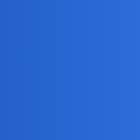
 nobliwa. Wyglądała na porządną.
asgow) po babci - na razie tylko mysle o delikatnej konserwacji, bo t
 ciotce) stoi w Polsce w piwnicy i moze pojedzie z czasem do Hiszpan
e czegoś prostego ale…Mialem wtedy 6-7 lat i…mialem sie nie wygada