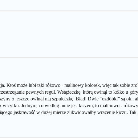
acja. Ktoś może lubi taki różowo - malinowy kolorek, więc tak sobie zrobi
zestrzeganie pewnych reguł. Wstążeczkę, którą owinął to kółko u góry 
zyny o jeszcze owinął nią szpuleczkę. Błąd! Dwie “ozdóbki” są ok., ale
k w cyrku. Jednym, co według mnie jest kiczem, to malinowo - różowy k
miącego jaskrawość w dużej mierze zlikwidowałby wrażenie kiczu. Tak