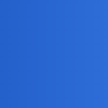
 wojną była krawcową. Pełni funkcje podstawki pod różne dekoracje (s
olorem.