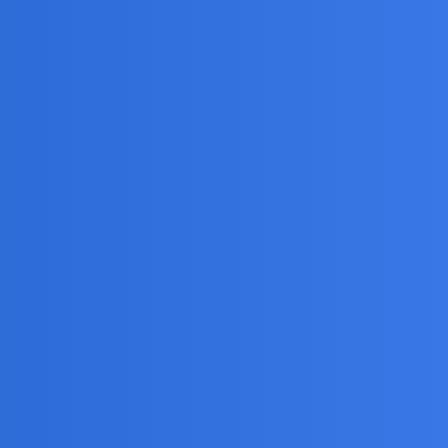
roszke podstawa zardzewiala - ale to raczej odrdzewiacz
ii? - ale tamtej pochodzenia nie znam, choc po numerze
ć że pakuje paluchy w okolice igły…