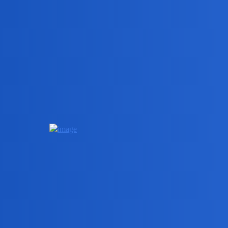
Pytamy Online
Kicz, fantazja czy profanacja
Hobby
okonek
1
26 Luty 2023 14:26
birbant
2
26 Luty 2023 15:47
W życiu swem wiele maszyn do szycia widywałem, ale 