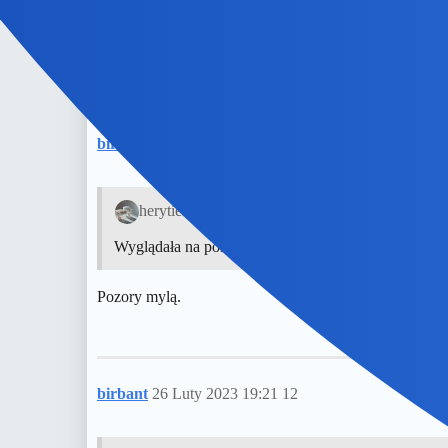
W efekcie,dzisiaj juz nic nie pamiętam.Niemniej Singer
Pamiętali o tym w Krakowie na Kazimierzu.
Tam w knajpie zamiast stolików,stoją singerki,od"parter
birbant
11
26 Luty 2023 19:20
herytiera:
Wyglądała na porządną.
Pozory mylą.
birbant
26 Luty 2023 19:21
12