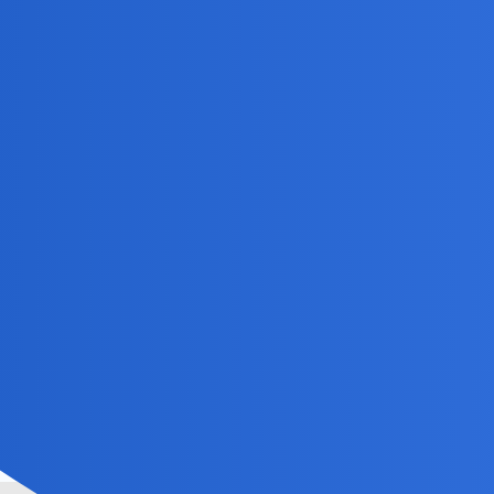
 ma być czarny i basta!
u" aż po blat.Czarno,szaro,brązowe.I jest klimat!