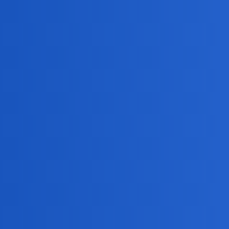
Hmm… No nie wiem. Była bardzo staroświecka i nieco
okonek
9
26 Luty 2023 17:15
ja mam oryginalna z certyfikatem pochodzenia (1923, Gl
i bezbarwne zabezpieczenie. druga, sama podstawka (po
fabrycznym (byla taka stronka) mozna to ustalic.
collins02
10
26 Luty 2023 18:06
Ciemność widzę…
Ale w miniaturce widać maszyne Singera na różowo…
Dla mnie bezguście i kompletnie nieczytelne intencje…
Moja babcia miała singerkę.Swego czasu nauczyła mni