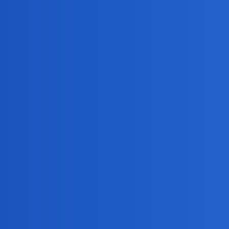
Podstawa, to mieć podstawkę.
herytiera
6
26 Luty 2023 16:31
Nadstawka się wzięła i zawieruszyła bo też u mnie był
birbant
7
26 Luty 2023 16:32
Pewnie poszła się nadstawiać…
herytiera
8
26 Luty 2023 16:35