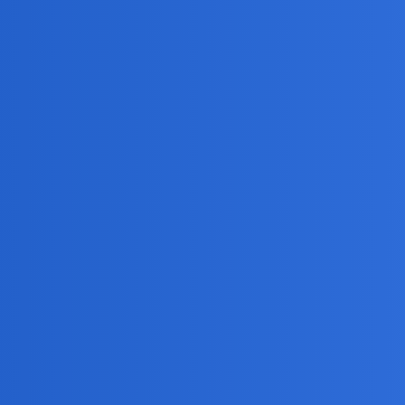
?
nigdy takiej kolorowej.