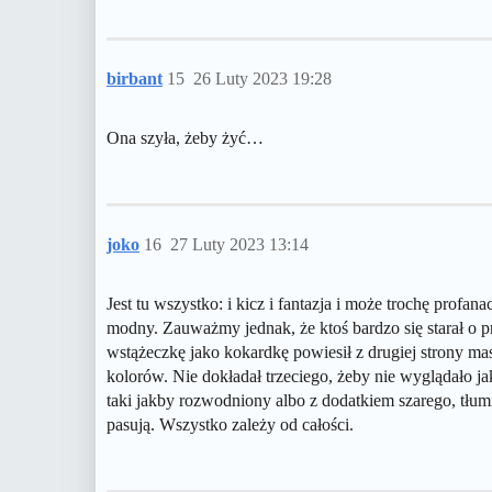
birbant
15
26 Luty 2023 19:28
Ona szyła, żeby żyć…
joko
16
27 Luty 2023 13:14
Jest tu wszystko: i kicz i fantazja i może trochę profan
modny. Zauważmy jednak, że ktoś bardzo się starał o pr
wstążeczkę jako kokardkę powiesił z drugiej strony mas
kolorów. Nie dokładał trzeciego, żeby nie wyglądało ja
taki jakby rozwodniony albo z dodatkiem szarego, tłu
pasują. Wszystko zależy od całości.