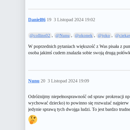
Daniel86
19
3 Listopad 2024 19:02
,
,
,
,
@collins02
@Nunu
@okonek
@joko
@cieka
W poprzednich pytaniach większość z Was pisała z pun
osoba jakimś cudem znalazła sobie swoją drugą połówk
Nunu
20
3 Listopad 2024 19:09
Odróżnijmy niepełnosprawność od spraw prokreacji np.
wychować dziecko) to powinno się rozważać najpierw s
jedynie sprawą tych dwojga ludzi. To jest bardzo trudne