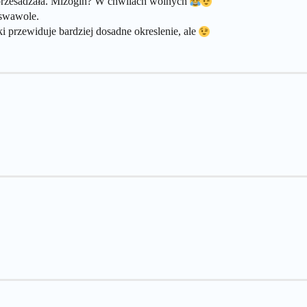
 przesadzała. Mizogin? W chwilach wolnych
 swawole.
ki przewiduje bardziej dosadne okreslenie, ale