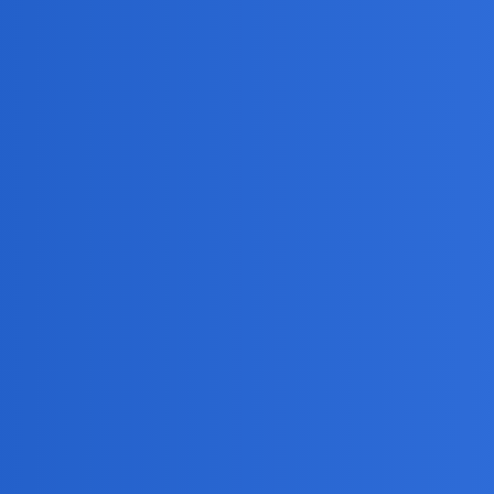
inien wchodzić w związki?
zni, niemili, nieuczciwi, niebezpieczni. Ale może istnieją ludzie dobrz