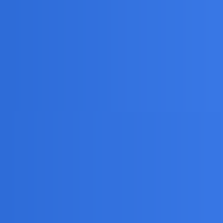
ś ślepej wiary w ideały życiowe, i w ten sposób każdy
ycie ku stworzeniu lepszego świata. Ci dobrzy