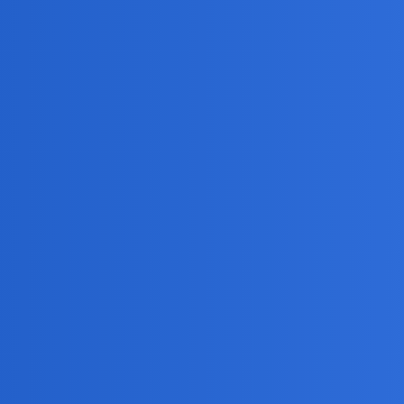
“pilnuj siebie-będziesz w niebie”.