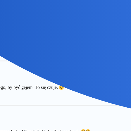
e z Korwin Mikkem?
go, by być gejem. To się czuje.