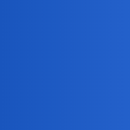
Pytamy Online
Kto Waszym zdaniem nie pow
Miłość i Związki
związek
Daniel86
1
2 Listopad 2024 19:14
Witam. Wiadomo, że nie ludzie wredni, podli, nieempatyc
nadają się do związków i dlaczego?
ciekawie
2
2 Listopad 2024 19:24