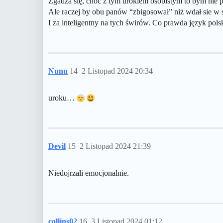
Zgadza się, choc z tym urokiem osobistym to bym nie
Ale raczej by obu panów “zbigosował” niż wdał sie w
I za inteligentny na tych świrów. Co prawda język pols
Nunu
14
2 Listopad 2024 20:34
uroku…
Devil
15
2 Listopad 2024 21:39
Niedojrzali emocjonalnie.
collins02
16
3 Listopad 2024 01:12