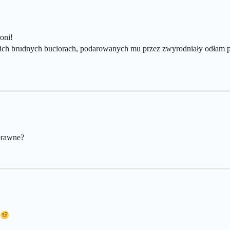
roni!
woich brudnych buciorach, podarowanych mu przez zwyrodniały odłam 
prawne?
.