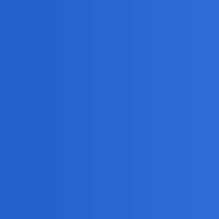
azać się niepraktyczni do związków, może ich dobro bierze się z jakiej
przemienia się w jakieś poświęcenie naukowe, ażeby prowadzić swoje ż
iązek z drugim.
ocowe?
oznie z tym bywa?
godność charakterów co zgodność nałogów?