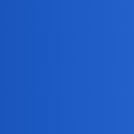
Nunu
5
2 Listopad 2024 19:50
Ja się nikomu nie wtrącam, bo pilnuję swego wg zasady 
Conradus
6
2 Listopad 2024 19:54
Macierewicz i Braun !
Nunu
7
2 Listopad 2024 19:57
oni swojego związku nie ujawnili publicznie