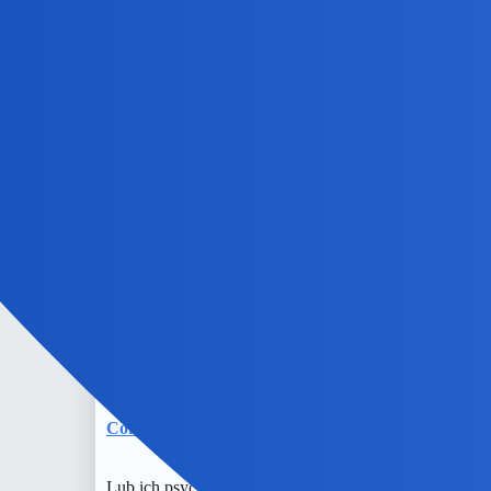
Conradus
8
2 Listopad 2024 20:01
Wstyddliwi są …i skromni to nie będą się ujawniać.
okonek
9
2 Listopad 2024 20:01
Eee, ale to chyba dlatego, że bylby konflikt samca alfa?
Conradus
10
2 Listopad 2024 20:03
Lub ich psychiatrzy nie mogli dojść do porozumienia