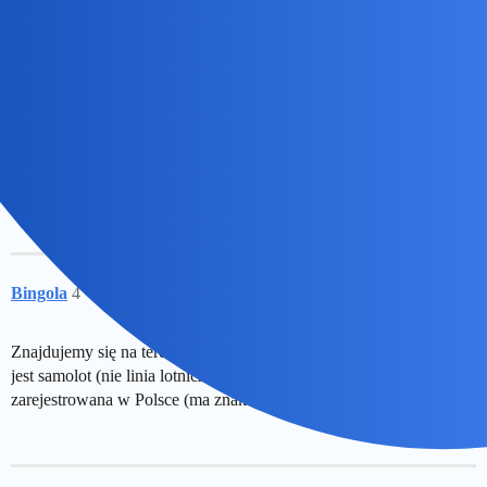
okonek
3
13 Październik 2022 10:41
ryan ma oficjalna siedzibe w Irlandii.
pytanie zadałam dla żartu, czy do odwiedzonych krajów po takim
locie moge sobie dopisac Irlandie?
Bingola
4
13 Październik 2022 10:49
Znajdujemy się na terenie tego państwa, w którym zarejestrowany
jest samolot (nie linia lotnicza). Część samolotów Ryanair jest
zarejestrowana w Polsce (ma znaki SP)