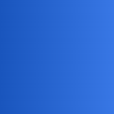
Pytamy Online
Lecac samolotem?
Podróże
okonek
1
13 Październik 2022 10:23
na przykład linii ryanair z Hiszpanii do Polski na terenie jakiego
państwa sie znajdujemy?
birbant
2
13 Październik 2022 10:37
To chyba zależy do czyich linii lotniczych samolot ten należy.