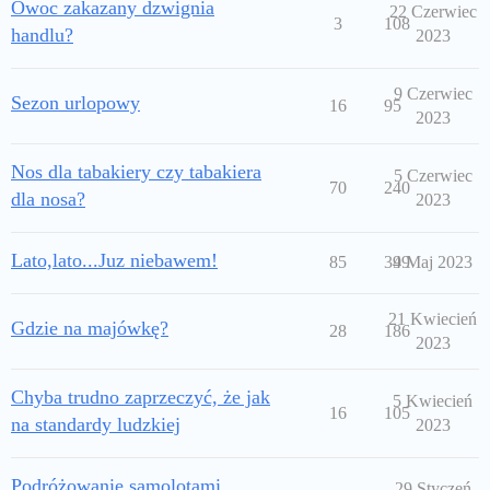
Owoc zakazany dzwignia
22 Czerwiec
3
108
handlu?
2023
9 Czerwiec
Sezon urlopowy
16
95
2023
Nos dla tabakiery czy tabakiera
5 Czerwiec
70
240
dla nosa?
2023
Lato,lato...Juz niebawem!
85
349
9 Maj 2023
21 Kwiecień
Gdzie na majówkę?
28
186
2023
Chyba trudno zaprzeczyć, że jak
5 Kwiecień
16
105
na standardy ludzkiej
2023
Podróżowanie samolotami
29 Styczeń