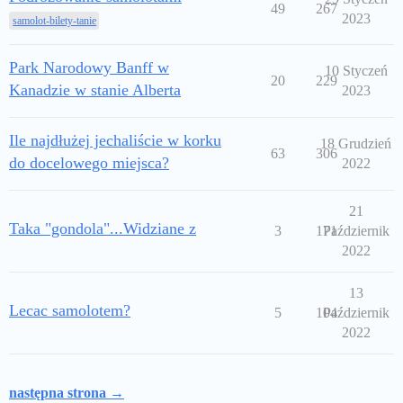
49
267
2023
samolot-bilety-tanie
Park Narodowy Banff w
10 Styczeń
20
229
Kanadzie w stanie Alberta
2023
Ile najdłużej jechaliście w korku
18 Grudzień
63
306
do docelowego miejsca?
2022
21
Taka "gondola"...Widziane z
3
171
Październik
2022
13
Lecac samolotem?
5
104
Październik
2022
następna strona →