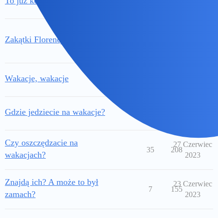
To już koniec!
5
76
2024
28
Zakątki Florencji
2
82
Październik
2023
3 Sierpień
Wakacje, wakacje
16
89
2023
16 Lipiec
Gdzie jedziecie na wakacje?
31
193
2023
Czy oszczędzacie na
27 Czerwiec
35
208
wakacjach?
2023
Znajdą ich? A może to był
23 Czerwiec
7
155
zamach?
2023