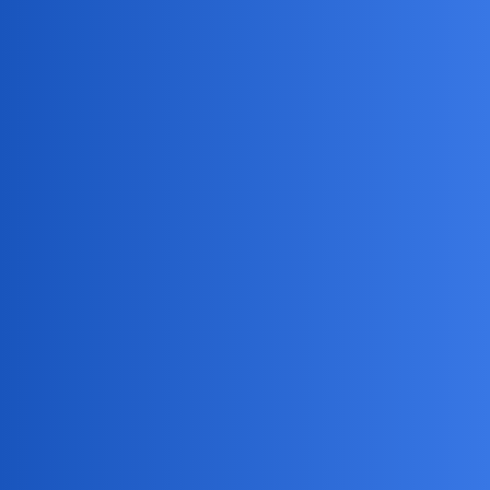
Dla mnie sen przez jakiś czas był ucieczką - na szczęście to minęło,
mam wiele zainteresowań i na tym spędzam czas, ale rozumiem
ludzi, którzy w jakiś sposób uciekają od tego świata. Nie dziwię się
im.
collins02
5
13 Luty 2026 18:53
Masz.
I tego się trzymaj.
Całkiem fajnie Ci to wychodzi.
Sen to zapomnienie…Żadne rozwiązanie…Wiem o tym…
Po prostu,człowiek czasem musi odpocząć…Tylko nie zawsze mu
się udaje wtedy,gdy by tego najbardziej chciał
Taki paradoks…