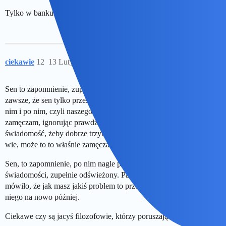
Tylko w banku nie jestem zalogowany na stałe
ciekawie
12
13 Luty 2026 19:55
Sen to zapomnienie, zupełnie bym na to nie wpadł, myślałem
zawsze, że sen tylko przeszkadza w połączeniu tego co jest przed
nim i po nim, czyli naszego świadomego życia. I tak się pewnie
zamęczam, ignorując prawdziwą potrzebę snu, zamęczając
świadomość, żeby dobrze trzymała w całości cały ciąg życia. Kto
wie, może to to właśnie zamęcza takiego człowieka jak mnie.
Sen, to zapomnienie, po nim nagle powracasz do stanu
świadomości, zupełnie odświeżony. Pamiętam, jak kiedyś się
mówiło, że jak masz jakiś problem to prześpij się z nim i spójrz na
niego na nowo później.
Ciekawe czy są jacyś filozofowie, którzy poruszają ten temat.