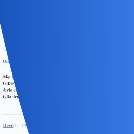
Nunu
9
13 Luty 2026 19:15
Tysie juz na jednym temacie tak odcinasz, ze sie tam wchodzic nie
chce
Ciekawe, co pijesz, bo niezle “trzepie”?
collins02
10
13 Luty 2026 19:21
Mądralo,gdzie byłaś 25 lat temu? I gdzie była Twoja"wiedza"?
Gdzie byłaś w momencie gdy zmienia się środowisko?To jest
/była,coorewska polsza i jeśli kiedykolwiek było lepiej to chyba
tylko teraz
Devil
11
13 Luty 2026 19:43