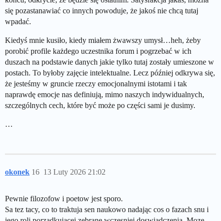
się pozastanawiać co innych powoduje, że jakoś nie chcą tutaj
wpadać.
Kiedyś mnie kusiło, kiedy miałem żwawszy umysł…heh, żeby
porobić profile każdego uczestnika forum i pogrzebać w ich
duszach na podstawie danych jakie tylko tutaj zostały umieszone w
postach. To byłoby zajęcie intelektualne. Lecz później odkrywa się,
że jesteśmy w gruncie rzeczy emocjonalnymi istotami i tak
naprawdę emocje nas definiują, mimo naszych indywidualnych,
szczególnych cech, które być może po części sami je dusimy.
…
okonek
16
13 Luty 2026 21:02
Pewnie filozofow i poetow jest sporo.
Sa tez tacy, co to traktuja sen naukowo nadając cos o fazach snu i
jego roli porządkującej zebrane wczesniej doswiadczenia. Moze,