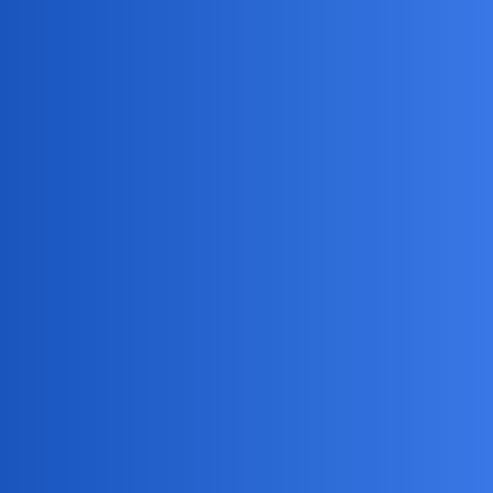
Pytamy Online
Mam ochotę się zdrzemnąć...Mam
dość tego świata
Psychologia
collins02
1
13 Luty 2026 18:20
Ile razy zdarzyło się Wam myśleć podobnie?
Ile razy,jak moja znajomka kiedyś,chcieliście wrzasnąć:“Zatrzymaj
ten kołoburdel bo ja chcę wysiąść”?
Pytanie niby retoryczne ale…Czasem się tak nagromadzi że jest
gorzej/bardziej niż było…
No więc?