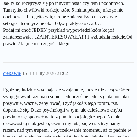
Jak tylko rozejrzysz się po innych"insta" czy temu podobnych.
Tam tylko chwilówki,reakcje które 5 minut pózniej,nikogo nie
obchodzą…I to getto w tę stronę zmierza.Było nas ze dwie
setki,jest teoretycznie ok. 100,w praktyce ok. 20…
Podaj mi choć JEDEN przykład wypowiedzi która kogoś
zainteresowała…ZAINTERESOWAŁA!!! I wzbudziła reakcję.Od
prawie 2 lat,nie ma czegoś takiego
ciekawie
15
13 Luty 2026 21:02
Egoizmy ludzkie wycinają się wzajemnie, ludzie nie chcą zejść ze
swojego wyobrażenia o sobie. Jednocześnie jedni są tutaj niejako
posywnie, ważne, żeby trwać, i żyć jakoś z tego forum, tzn.
dopełniać się. Dużo psychologii w tym, ale całościowo chyba
powinno się spojrzeć na to z punktu socjologicznego. No ale
ciekawostką i tak jest to, czemu my tutaj się wciąż trzymamy
razem, nad tym trupem… wyczekiwanie momentu, aż to padnie w
końcu, odkrycie, że będzie się ostatnim. Satysfakcja jakaś, można