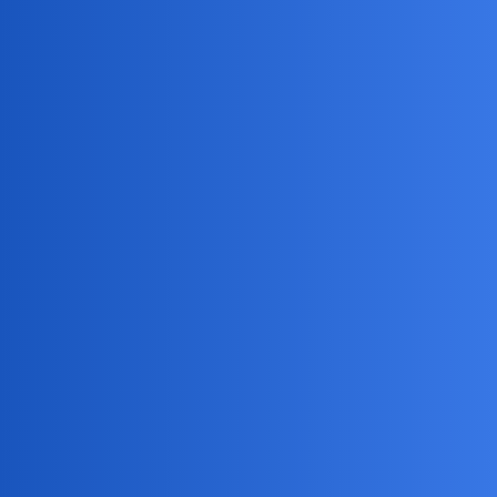
Devil
6
13 Luty 2026 19:01
Zdrzemnąć nie. Odciąć i wylogować tak
collins02
7
13 Luty 2026 19:06
Przecież Ty tu jesteś zalogowany na stałe…
Nunu
8
13 Luty 2026 19:11
Ty to naiwny byles, ze na policje liczysz?
Ja dlatego lubie spac,
bo wtedy tylko mi sie sni, ale na lezaco…