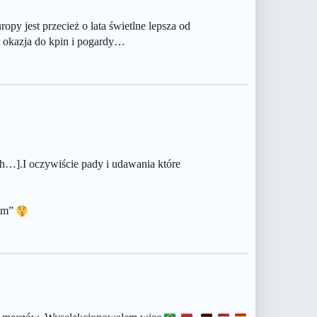
y jest przecież o lata świetlne lepsza od
t okazja do kpin i pogardy…
h…].I oczywiście pady i udawania które
nym”