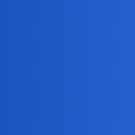
Obserwuję i śledzę wyniki. Oglądam te mecze tylko wt
Od dłuższego czasu oglądając futbol mam wrażenie, że wa
collins02
5
12 Czerwiec 2026 08:36
Ale…To dopiero 2 mecze!
Jeśli jednak chodzi o sam fakt,mam dominujące wraże
bark aż tu nagle typ pada na glebę jak trafiony piorune
Teraz nie ma już meczu bez tego cyrku…
birbant
6
12 Czerwiec 2026 08:38
A może i masz rację?