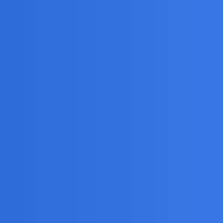
ym priorytetem.
idzę tych aktorów prowincjonalnych w"akcji".Bark w