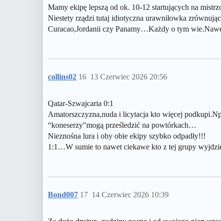
Mamy ekipę lepszą od ok. 10-12 startujących na mistr
Niestety rządzi tutaj idiotyczna urawniłowka zrównują
Curacao,Jordanii czy Panamy…Każdy o tym wie.Nawet la
collins02
16
13 Czerwiec 2026 20:56
Qatar-Szwajcaria 0:1
Amatorszczyzna,nuda i licytacja kto więcej podkupi.N
“koneserzy"mogą prześledzić na powtórkach…
Nieznośna lura i oby obie ekipy szybko odpadły!!!
1:1…W sumie to nawet ciekawe kto z tej grupy wyjdzi
Bond007
17
14 Czerwiec 2026 10:39