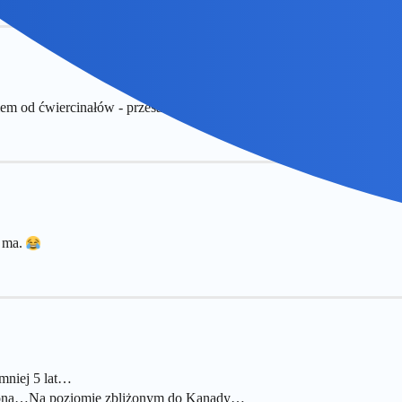
od ćwiercinałów - przesadzili z ilością drużyń.
e ma.
jmniej 5 lat…
obroną…Na poziomie zbliżonym do Kanady…