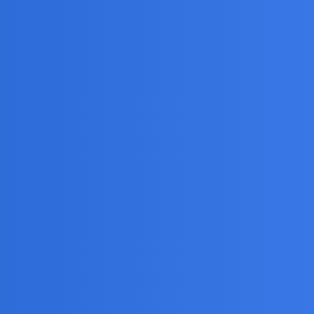
 różni [poza Koreańczykami i murzynami z Afryki] ,tak
rę Cruyffa czy Beckenbauera.Że o Maradonie,Van
kimi otworami milionów,nie wiadomo za co i po co…
ą.