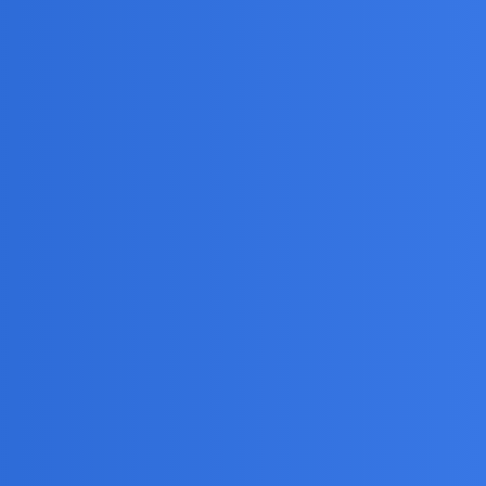
 włączę się gdzieś od ćwierćfinałów. Rozbuchanie do
e tą liczba meczów. Ale kasa, panie, kasa! Podobnie
 w stanie wytrzymać 45 minut bez puszczenia reklam.