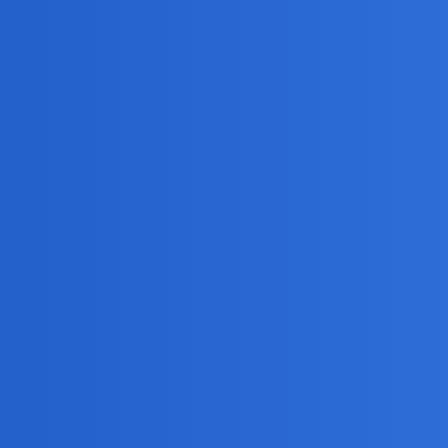
wet dalej…
się że to grają wiecznie te same ekipy.Niczym się to towarzystwo nie
dominuje CAŁKOWITY brak oryginalności czy indywidualności na mia
się że to był sen…Podobnie jak Francja z lat 80-tych…
zgarniętych osiłków,prymitywnych aktorzyn i tych wyciekających wszel
ega
polemizował ze mną. Ale jak to on, z pełną kultur
@czarny_rycerz
 na VNL.