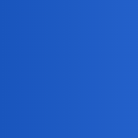
3 polubienia
collins02
3
11 Czerwiec 2026 22:17
2:0,zgodnie z oczekiwaniami.Dobry sędzia! Z var’em łat
W nocy Czesi ale…Bez przesady.Nie będę szalał na sa
birbant
4
12 Czerwiec 2026 07:45