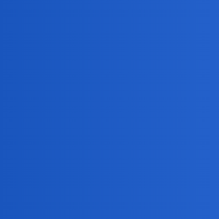
Pytamy Online
Mundial 2026
Sport
Devil
1
11 Czerwiec 2026 19:33
Mistrzostwa świata w piłce nożnej rozpoczęte. Oglądas
Któremu krajowi kibicujesz?
Trwa mecz Meksyk - RPA
ZiraaeL
11 Czerwiec 2026 20:23
2