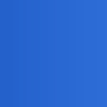
edy gdy czasowo nie kolidują z VNL, który jest dla mnie zdecydowan
lka nie toczy się o gole ale to to kto kogo częściej na glebę powali.
nie że piłka niewieścieje.Nie mogę czasem nerwowo wytrzymać gdy w
m i jeszcze trzyma się nie wiedzieć czemu,za buzię!!!