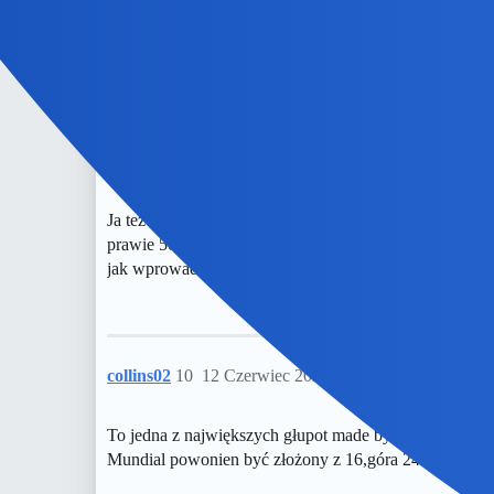
Bingola
9
12 Czerwiec 2026 12:52
Ja też mam siatkówkę na pierwszym miejscu a futbol… 
prawie 50 drużyn (czyli 1/4 wszystkich państw) to jed
jak wprowadzenie przerw niby na nawodnienie w połowi
collins02
10
12 Czerwiec 2026 13:41
To jedna z największych głupot made by FIFA.
Mundial powonien być złożony z 16,góra 24 ekip.W obe