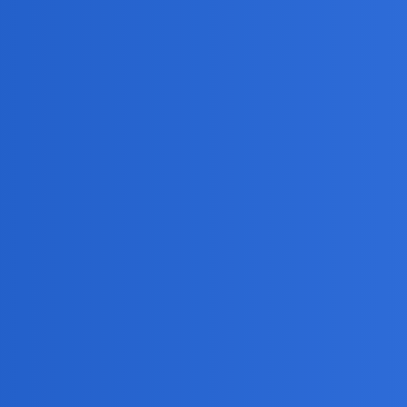
no cóż, lubię popatrzeć na mecze z najwyższej półki, wiec w Mundial
nak spora przesada, moim zdaniem w połowie turnieju przyjdzie znużeni
e każdej połowy - to wymusiła amerykańska telewizja, która nie jest
cnej formie tylko traci na atrakcyjności.Nie mówiąc o poziomie…