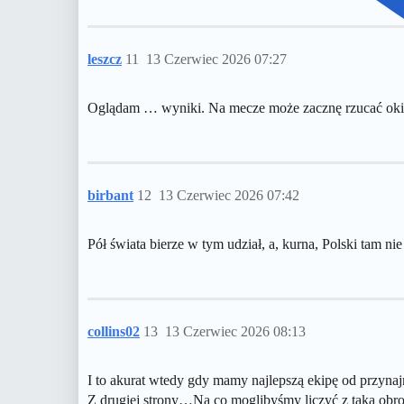
leszcz
11
13 Czerwiec 2026 07:27
Oglądam … wyniki. Na mecze może zacznę rzucać okiem 
birbant
12
13 Czerwiec 2026 07:42
Pół świata bierze w tym udział, a, kurna, Polski tam ni
collins02
13
13 Czerwiec 2026 08:13
I to akurat wtedy gdy mamy najlepszą ekipę od przyna
Z drugiej strony…Na co moglibyśmy liczyć z taką 