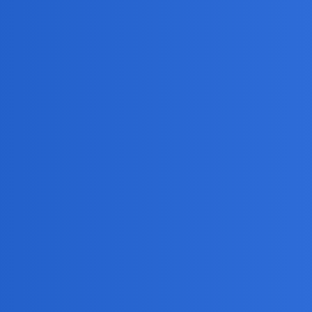
wiej ale i tak,dobrze reagował.
mym początku​