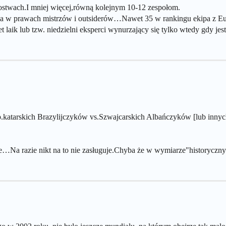
zostwach.I mniej więcej,równą kolejnym 10-12 zespołom.
ca w prawach mistrzów i outsiderów…Nawet 35 w rankingu ekipa z Europ
ik lub tzw. niedzielni eksperci wynurzający się tylko wtedy gdy jes
p.katarskich Brazylijczyków vs.Szwajcarskich Albańczyków [lub innyc
e…Na razie nikt na to nie zasługuje.Chyba że w wymiarze"historycz