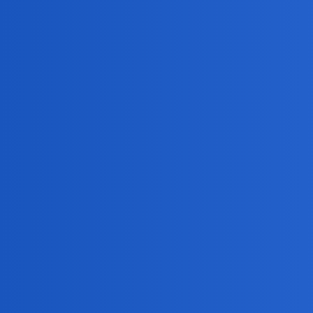
benasek
2
7 Sierpień 2019 19:43
Wydaje mi się, że mam. Przynajmniej tak sądzę ponad 
Devil
3
7 Sierpień 2019 19:45