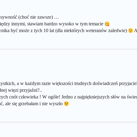
ntensywność (choć nie zawsze) …
 między innymi, stawiam bardzo wysoko w tym temacie
ynika być może z tych 10 lat (dla niektórych weteranów zaledwie)
Al
ystkich, a w każdym razie większości trudnych doświadczeń przyjaciel
dnej więzi przyjaźni?..
zych cnót człowieka ! W ogóle! Jedno z najpiękniejszych słów na świe
ć, ale się grzebałam i nie wyszło