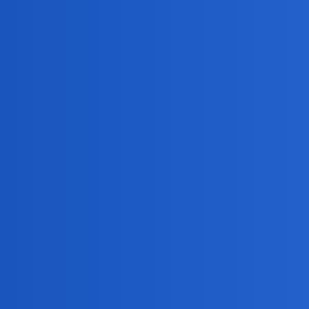
Mama osoba, która ze mną jest od zawsze.
Maz jest od jakiegoś czasu, ale odnoszę wrażenie, że j
przy mojej chorobie, który jest mimo, że sama chętnie 
jest źle. Wiem, że przyjaźń to obowiązek a nie tylko k
ihtiel
6
7 Sierpień 2019 20:00
Tak myślę ze mam przyjaciela takiego na dobre i złe.
Leone_Marco
7
7 Sierpień 2019 20:04
To do rze,bo,czesto,przyjaciele’’ sa tyylko na dobre