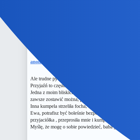
anon86894402
8
7 Sierpień 2019 20:13
Przyjaciel to tylko słowo… u każdego idą za nim inne 
powiedzieć jak wielka jest ta różnica.
anon75849589
9
7 Sierpień 2019 20:24
Ale trudne pytanie.
Przyjaźń to często nadużywane określenie dobrej znaj
Jedna z moim bliskich koleżanek kiedyś mi powiedziała 
zawsze zostawić można, pomocy nigdy nie odmawiam , 
Inna kumpela strzeliła focha, obraziła się na dwa mie
Ewa, potrafisz być boleśnie bezpośrednia, wkur…aś mnie
przyjaciółka , przeprosiła mnie i kumplujemy się nadal.
Myślę, że mogę o sobie powiedzieć, baba godna zaufan