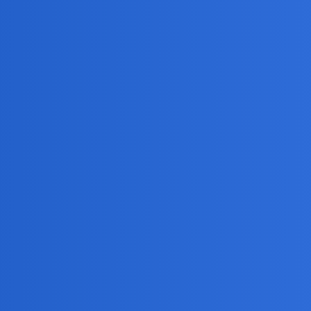
emocje. Ja trafiłem na wielu fantastycznych ludzi… niektórzy są przy
omości, ja chyba mam dobre znajome .
, że nie jestem tą do której można przyjść z flaszką wina żeby się w 
często sama wychodzę z inicjatywą obserwując to i owo.
siące, pewnego dnia przyszła z drobnym prezentem i wykrzyczała mi w t
 , ale po czasie zrozumiałam,że w taki sposób chciałaś mi otworzyć o
ia, dzięki temu mam zaufane i sprawdzone koleżanki przez ponad 25 la