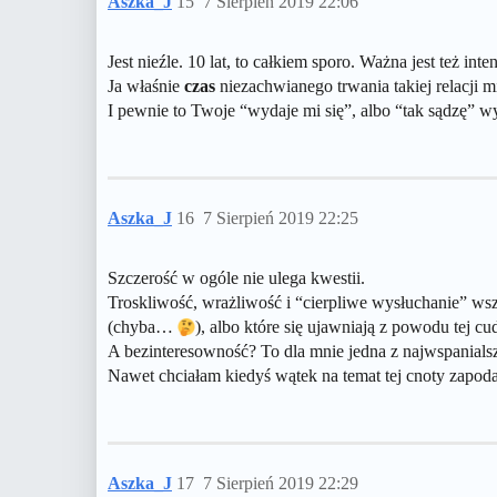
Aszka_J
15
7 Sierpień 2019 22:06
Jest nieźle. 10 lat, to całkiem sporo. Ważna jest też i
Ja właśnie
czas
niezachwianego trwania takiej relacji
I pewnie to Twoje “wydaje mi się”, albo “tak sądzę” w
Aszka_J
16
7 Sierpień 2019 22:25
Szczerość w ogóle nie ulega kwestii.
Troskliwość, wrażliwość i “cierpliwe wysłuchanie” wsz
(chyba…
), albo które się ujawniają z powodu tej cu
A bezinteresowność? To dla mnie jedna z najwspanials
Nawet chciałam kiedyś wątek na temat tej cnoty zapoda
Aszka_J
17
7 Sierpień 2019 22:29