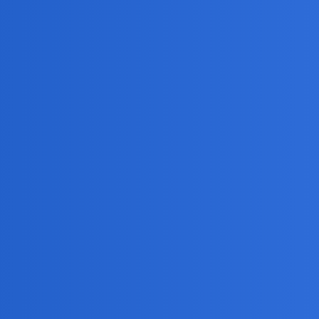
ć, wrażliwość, bezinteresowność. To ktoś kto zawsze cię wysłucha.