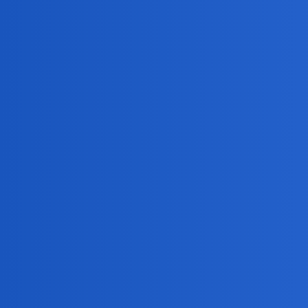
Pytamy Online
O przyjaźni
Psychologia
Aszka_J
1
7 Sierpień 2019 19:41
Jesteście czyimś przyjacielem ?
Ktoś Was tak nazywa ?
Potraficie ?
Macie własnych ?
Wierzycie w przyjaźń ?
Jakieś doświadczenia ?
I w końcu jakie cechy posiada prawdziwy przyjaciel w