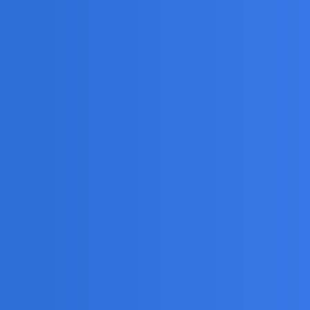
rać mnie tam gdzie myślę, który wie jak zachować się
 Dzięki niemu wierzę, że jeszcze będzie dobrze, kiedy