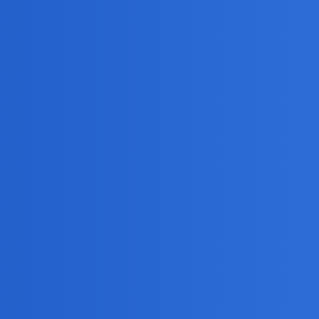
est od zawsze. Chodzacy spokój i optymizm, człowiek który potrafi zab
bym od siebie nieraz uciekła, który niepozwala mi źle mówić, myśleć…
orzyści…