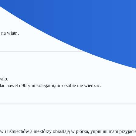
na wiatr .
alo.
edac nawet d9brymi kolegami,nic o sobie nie wiedzac.
ów i uśmiechów a niektórzy obrastają w piórka, yupiiiiiiii mam przyjac