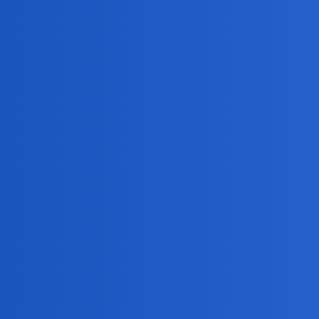
Nie posiadam i nie wierzę.
A jakie cechy? Przede wszystkim szczerość, troskliwoś
Leone_Marco
4
7 Sierpień 2019 19:56
Mam takie trzy osoby.
Zona,syn i siostra zony.
Na nich moge liczyc w kazdej sytuacji.
Tak jak oni na mnie.
ratatujka
5
7 Sierpień 2019 19:59
Wierzę i mam.