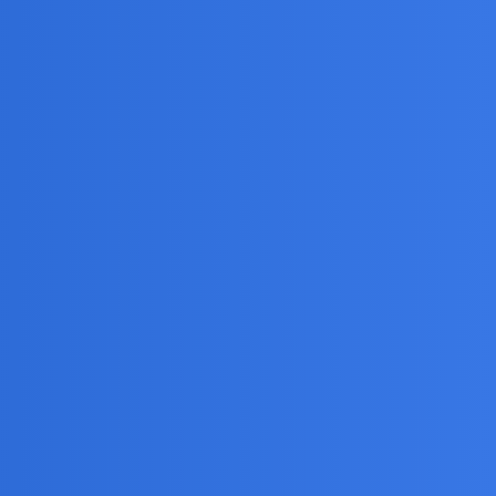
jaciółmi… a inni tylko fantastycznymi ludźmi… Trudno
rękach wypłakać, ale najukochańsze dziecko pod opieką
warz -
czy na prawdę i dałaś mi z siebie więcej niż moja
t.