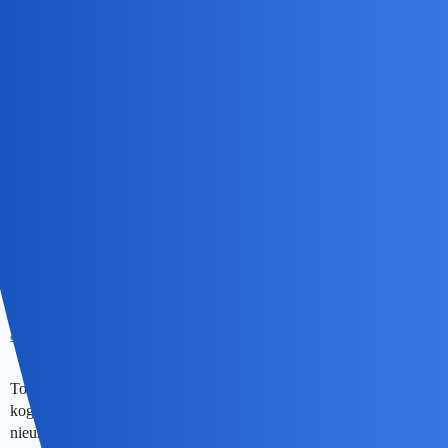
uzasadnień
anon75849589
28
8 Sierpień 2019 09:59
Więc nie chcę się otaczać przyjaciółmi, chcę czuć, że jest obok
mnie ktoś, komu mogę zaufać, z kim mogę czuć się swobodnie jak
ze sobą i okaże mi należny szacunek
( to musi działać w dwie strony).
anon86894402
29
8 Sierpień 2019 10:03
To w ogóle jest ciekawa kwestia: Czy takie słowo… nazwanie
kogoś przyjacielem trzeba uzasadniać? Może to w ogóle jest
nieuzasadnialne?