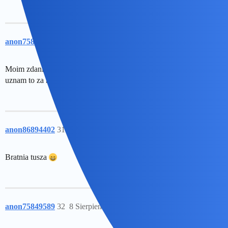
anon75849589
30
8 Sierpień 2019 10:09
Moim zdaniem nie trzeba, jeśli ktoś uzna mnie za bratnią duszę,
uznam to za najpiękniejszy komplement.
anon86894402
31
8 Sierpień 2019 10:14
Bratnia tusza
anon75849589
32
8 Sierpień 2019 10:18