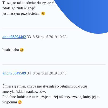
Tusza, to taki nadmiar duszy, aż chce się powiedzieć ciężar, kto
zdoła go “udźwignąć”
jest naszym przyjacielem
anon86894402
33
8 Sierpień 2019 10:38
buahahaha
anon75849589
34
8 Sierpień 2019 10:43
Śmiej się śmiej, chyba nie słyszałeś o ostatnim odkryciu
amerykańskich naukowców.
Podobno kobieta z tuszą ,żyje dłużej niż mężczyzna, który jej to
wypomni