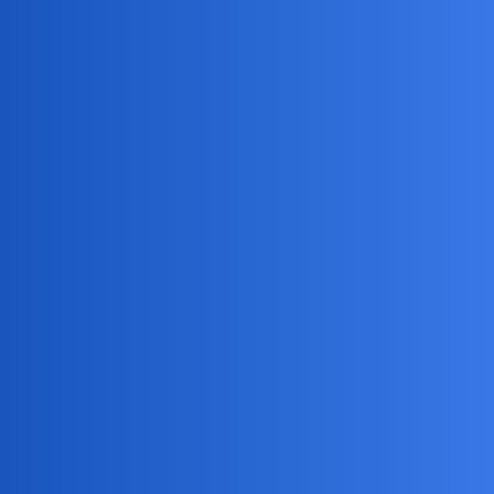
Pytamy Online
O przyjaźni
Psychologia
elsie
21
8 Sierpień 2019 02:43
Mialam ja kiedys przyjaciolke. W zasadzie sprowadzalo sie to do
tego, ze zawsze MUSIALAM jej pomoc…
ratatujka
22
8 Sierpień 2019 05:21
Niektórzy tylko dla korzyści wszystko robią i też miałam w życiu
takich pseudo przyjaciół.