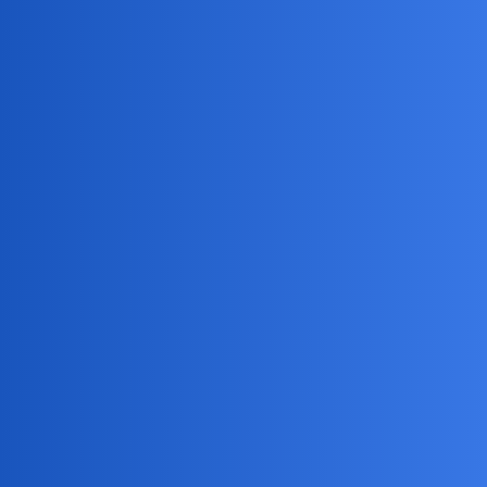
joko
24
8 Sierpień 2019 08:32
Już nie wierzę w przyjaźń. Nie ma żadnej przyjaźni. Przyjaźń, to
mit.
anon86894402
25
8 Sierpień 2019 08:38
Ja tam nie wiem co to znaczy rzucać w tym przypadku słowa na
wiatr?
Przyjaciel to tylko słowo, każdy je redefiniuje na swój użytek. Ktoś
powie, że przyjaźń się musi sprawdzić… ale czy musi? Nie
wiadomo.
Zazwyczaj jest tak że słowa takie jak przyjaciel są oczywiste gdy je
wypowiadamy… a jak ktoś nas zapyta o nie, to przestają być
oczywiste