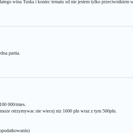
dlatego wina Tuska i koniec tematu xd nie jestem tylko przeciwnikiem 
dna partia.
 100 000/mies.
ji,moze otrzymywac nie wiecej niz 1600 pln wraz z tym 500pln.
 opodatkowaniu)