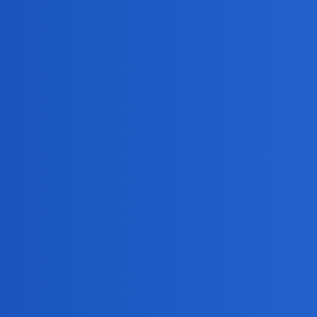
Pytamy Online
PiS niezatapialne?
Polityka
elsie
1
12 Sierpień 2019 06:16
Dokad nie bedzie silnej opozycji to na pewno…
KLIK
anon86894402
2
12 Sierpień 2019 06:24
Niezatapialne. Ma stały elektorat któremu imponuje t