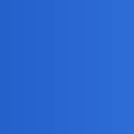
o 1%, zwolnienie z pit osób do 26 roku życia, podwyżki dla nauczyciel
ko o pis tak? Jak widziałem w tv jak dziennikarze tvp pytali polityków
ch xd w ogóle zaczynasz wyrastac na głównego antypisowcy na pytam
rosze.
e,ze np.w ojej branzy najnizsza placa byla 1200€za 21 dni roboczych