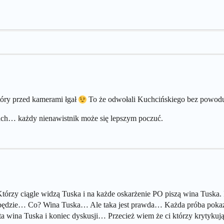
tóry przed kamerami łgał
To że odwołali Kuchcińskiego bez powo
ądach… każdy nienawistnik może się lepszym poczuć.
zy ciągle widzą Tuska i na każde oskarżenie PO piszą wina Tuska. I t
az będzie… Co? Wina Tuska… Ale taka jest prawda… Każda próba pokaza
ina Tuska i koniec dyskusji… Przecież wiem że ci którzy krytykują ter