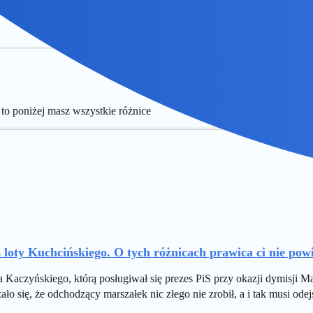
odatkowy 11%
 to poniżej masz wszystkie różnice
 loty Kuchcińskiego. O tych różnicach prawica ci nie pow
 Kaczyńskiego, którą posługiwał się prezes PiS przy okazji dymisji Mar
ało się, że odchodzący marszałek nic złego nie zrobił, a i tak musi odej