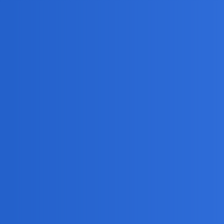
cha i beznadziejnego, mściwego i wyniosłego marszałka. Terlecki zaś
 o tym ile latał Tusk…a o tym że Kancelaria Sejmu okłamuje dziennika
partii nic nie zrobił złego? Odszedł bo jak podkreśla PIS: Partia słu
ogoś “niewinnego” to partia go poświęci w imię słupków? Ciebie, mn