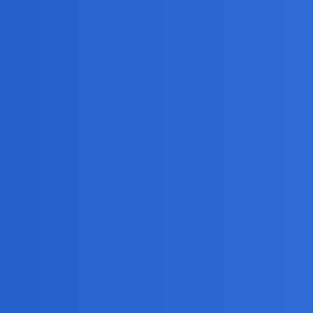
pikniki na wioskach, spotykają się z szarakami.
sować? Nikt nie zastanawia się co będzie dalej. Ekonomia się kłania.
yzsze kwoty.
ich obywateli?