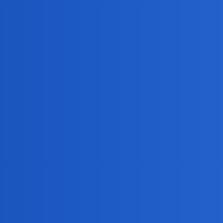
Devil
8
12 Sierpień 2019 08:16
PiS bardzo wysoko ustawił socjalną poprzeczkę. Robią 
Poza tym dali ludziom kupę kasy. Jak na takich nie gło
Leone_Marco
9
12 Sierpień 2019 08:48
Dodatek rodzinny jest wlasciwie w calej europie i to w
Coz takieyo wiecej dali,co by moglo dotyczyc wszystk
Devil
10
12 Sierpień 2019 08:52