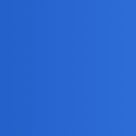
aka buta i pogarda wobec innych… gorszych.