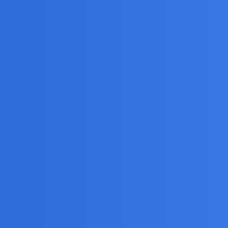
, niczym tresowany ogar, popisywał się przed prezesem
rzy, słyszeć nie będziemy.
cha narodu
ie, każdego…