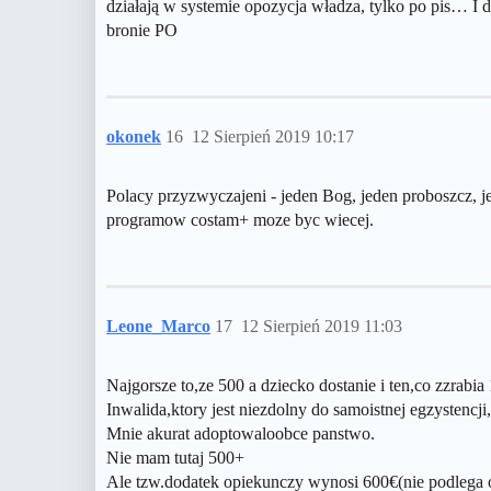
działają w systemie opozycja władza, tylko po pis… I 
bronie PO
okonek
16
12 Sierpień 2019 10:17
Polacy przyzwyczajeni - jeden Bog, jeden proboszcz, je
programow costam+ moze byc wiecej.
Leone_Marco
17
12 Sierpień 2019 11:03
Najgorsze to,ze 500 a dziecko dostanie i ten,co zzrabia
Inwalida,ktory jest niezdolny do samoistnej egzystenc
Mnie akurat adoptowaloobce panstwo.
Nie mam tutaj 500+
Ale tzw.dodatek opiekunczy wynosi 600€(nie podlega