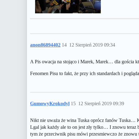
anon86894402
14
12 Sierpień 2019 09:34
A Pis owacja na stojąco i Marek, Marek… dla gościa k
Fenomen Pisu to fakt, że przy ich standardach i pogl
GumowyKrokodyl
15
12 Sierpień 2019 09:39
Nikt nie uważa że wina Tuska oprócz fanów Tuska… Któr
Lgal jak każdy ale to on jest zły tylko… I znowu ter
tym że przeciwnik pisu mówi przesmiewczo że znowu ta w