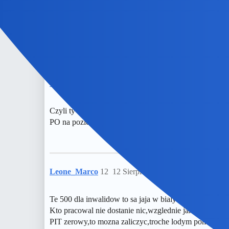
13-tki dla emerytów, 500+ dla inwalidów, obniżka pit 
GumowyKrokodyl
11
12 Sierpień 2019 08:54
Czyli ty do Tuska nic nie masz że LATAŁ? Bo chodzi tyl
PO na poziomie gimnazjum… I oni się maja za lepszy
Leone_Marco
12
12 Sierpień 2019 08:59
Te 500 dla inwalidow to sa jaja w bialy dzien.
Kto pracowal nie dostanie nic,wzglednie jakies marne g
PIT zerowy,to mozna zaliczyc,troche lodym pomoze,tyl