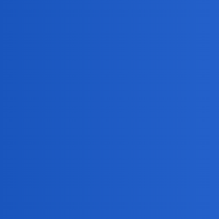
Leone_Marco
5
12 Sierpień 2019 07:44
Czasem sie zastanawiam,czy nie lepiej bylo za Gierka.
Czy ci przebrzydli komunisci,nie byli bardziej uczciwi.
Czy aby Kowalski,nie mial wiecej swobody.
elsie
6
12 Sierpień 2019 08:05
Czasem tez tak sobie mysle…
Leone_Marco
7
12 Sierpień 2019 08:09
To znaczy,ze cos jest na rzeczy.