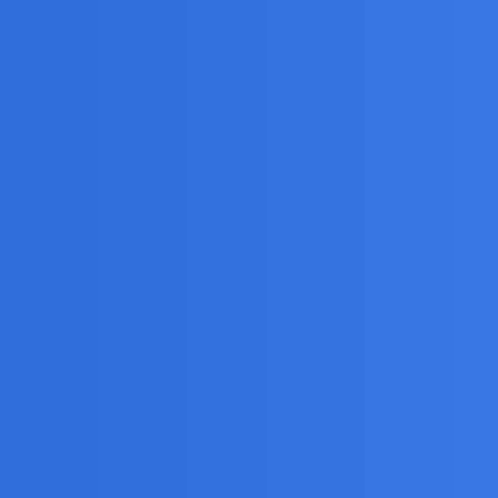
i, wyprawka szkolna. A i za krowy i świnie chcą dawac.
 PO o loty za ich kadencji, i te pyskowki oze strony
y… Każdy już sobie chyba odpuścił