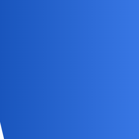
Andi
6
9 Kwiecień 2020 17:23
A przede wszystkim my. Z reguły wybieramy przetarte szlaki i
pakujemy się w toksyczną relacje albo… wybieramy komfort dla
bezpieczeństwa ale nie daje on nam spełnienia.
okonek
7
9 Kwiecień 2020 17:27
To jest tak jak pisalam
Do tego nie podchodzic zbyt naukowo, zawsze moze sie trafic ten
trzeci.
A pozorrny ekstraweretyk i dusza towarzystwa w domu moze sie
okazac nudny jak flaki z olejem. A gracz komputerowy to gorzej
niz palacz w chalupie. No moze alkoholik bywa gorszy