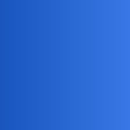
Madre glowy maja racje
okonek
4
9 Kwiecień 2020 17:18
I jest trzeci w ktorym dziewczynka zakocha sie z wzajemnoscia. Ty
swatka czy biuro matrymonialne
Andi
5
9 Kwiecień 2020 17:22
Nie. ja bym pewnie się zabujała w tym pierwszym bo taki mam
model myślenia. Ale to by się skończyło toksycznym związkiem.
To takie bardziej życiowe pytanie do rozkminy jak mamy więcej
czasu na to teraz.