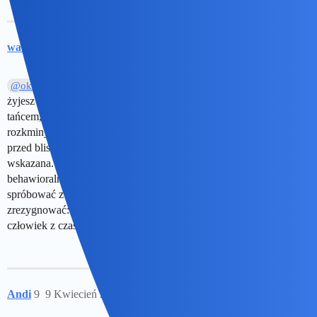
waranzkomodo
8
9 Kwiecień 2020 17:39
Tak. To może wyjść “w praniu”. Jak z kimś dłużej
@okonek
żyjesz to go lepiej poznajesz. Z miłością i związkami trochę jak z
tańcem, trzeba praktykować a nie gadać i analizować. Wszelkie
rozkminy trwające w nieskończoność są dla mnie objawem lęku
przed bliskością i autosabotażem. Konsultacja z fachowcem
wskazana. Może to jest dobry moment żeby rozpocząć terapię
behawioralną przez Skype? Jest też druga opcja: po prostu
spróbować związku. Jak się okaże że to nie to zwyczajnie
zrezygnować: w tej materii także ćwiczenie czyni mistrza i
człowiek z czasem już wie czego chce.
Andi
9
9 Kwiecień 2020 18:11