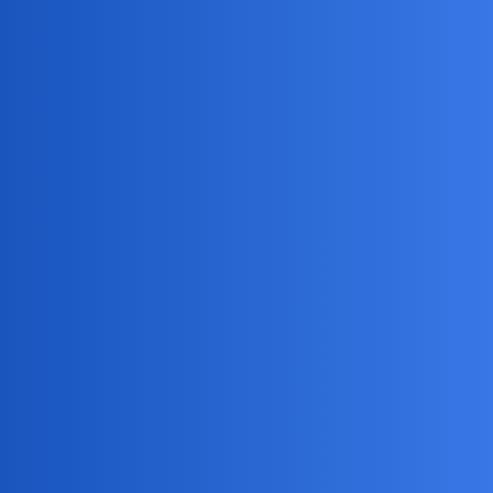
Kiedy to miłość i kiedy to jest dobre dopasowanie?
Wyzwanie czy komfort?
Przeciwieństwo czy podobieństwo?
Chęć ulepszania siebie czy poczucie zrozumienia?
Uczucie, że mamy kogoś silnego przy sobie czy kogoś kto nas
potrzebuje i rozumie?
waranzkomodo
2
9 Kwiecień 2020 16:53
Mądre głowy mówią: nie ważne kim oni są: ważne jak ona się
czuję w ich towarzystwie.
ata-ata
3
9 Kwiecień 2020 17:10
@waranzkomodo