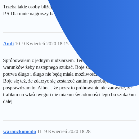
Trzeba takie osoby bliżej poznać. Czemu gracz gorszy?
P.S Dla mnie najgorszy babiarz jednak.
Andi
10
9 Kwiecień 2020 18:15
Spróbowałam z jednym nudziarzem. Teraz jak widać nie ma
warunków żeby następnego szukać. Boje się, że ta pandemia
potrwa długo i długo nie będę miała możliwości kontaktu z kimś.
Boje się też, że zdarzyc się zestarzeć zanim poprobuje i
posprawdzam to. Albo… że przez to próbowanie nie zauważe, że
trafiłam na właściwego i nie miałam świadomości tego bo szukałam
dalej.
waranzkomodo
11
9 Kwiecień 2020 18:28