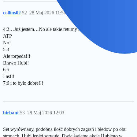
collins02
52
28 Maj 2026 11:56
4:2…Już jestem…No ale takie returny to na turnieje za 30 tysiecy
ATP
No!
5:3
Ale torpeda!!!
Brawo Hubi!
6:5
I as!!!
7:6 i to było dobre!!!
birbant
53
28 Maj 2026 12:03
Set wyrównany, podobna ilość dobrych zagrań i błedow po obu
stronach. Hubi lepiej serwuje. Dwie świetne akcje Hubiego w