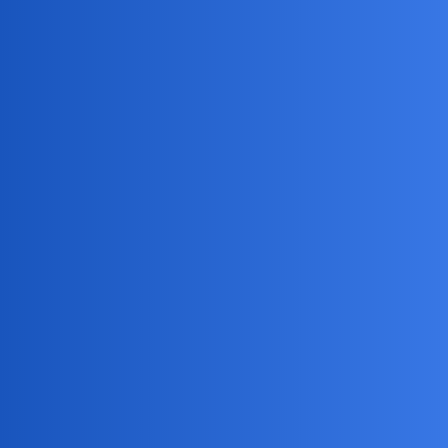
1:2.
collins02
43
28 Maj 2026 11:20
2:3 i gem z 3 asami robi wrażenie…
birbant
44
28 Maj 2026 11:27
Hubi odrobił stratę przełamania 3;3
collins02
45
28 Maj 2026 11:27