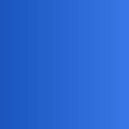
Pytamy Online
Roland Garros
Sport
collins02
41
28 Maj 2026 11:06
U mnie to TNT Sports…Paragwajczyk z czarnym Francuzem…O
obu nawet nie słyszałem.Powoli tracę złudzenia co do dzisiajszych
transmisji…
Na drugim kanale Sinner…
birbant
42
28 Maj 2026 11:15