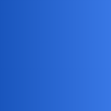
Mam transmisje jedynie z Sinnera i paru anonimowych graczy…
Tien,Diaz-Acosta…No troche szkoda…
birbant
46
28 Maj 2026 11:27
Masz wyzej
collins02
47
28 Maj 2026 11:29
Wiem.Widzę.Mam jeszcze 4 transmisje online…Ale po 20 latach
aktywnego obserwowania tenisa,sam mogę sobie lepiej
komentować niż te dzieciaki na portalach…
Cóż…Czekam na Majkę.