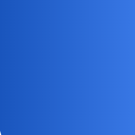
birbant
48
28 Maj 2026 11:31
4:3
collins02
49
28 Maj 2026 11:32
Jeeest!!! Mam przerywnik
No i koniec przerywnika…
Z całym szacunkiem ale ani Cerundolo ani Gaston,ani Kouame,ani
Vallejo trochę marką odstają od Huberta…
collins02
50
28 Maj 2026 11:39