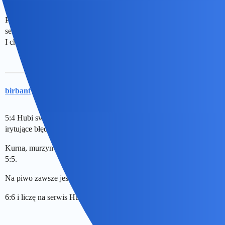
Podoba mi się ten Paragwajczyk…Ale chyba tylko przy swoim
serwie…Trudno mi się na tym skupić bo czekam na Maję…
I chyba czas na piwo.
birbant
51
28 Maj 2026 11:41
5:4 Hubi swe podanie wygrał na przewagi a mógł na czysto. Robi
irytujące błędy w dobrych sytuacjach.
Kurna, murzyn zrobił aut i wykłóca się z sędziną.
5:5.
Na piwo zawsze jest czas.
6:6 i liczę na serwis Hurkacza.