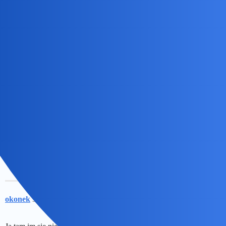
sobotę odbył się po raz ostatni. Powodem jest... brak młodych
i krzepkich mężczyzn.
Devil
2
21 Luty 2024 14:25
Kapłani muszą być zawiedzeni. Tam chłopaka szło znaleźć i se
popatrzeć
okonek
3
21 Luty 2024 14:28