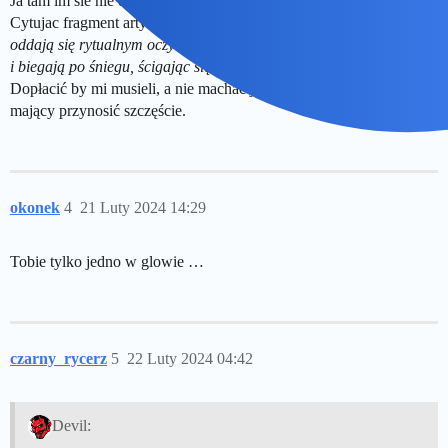
Ja tam im sie nie dziwie, ze nie chcą.
Cytujac fragment artykułu?
oddają się rytualnym oczyszczającym kąpielom w lodowatej wodzie
i biegają po śniegu, ścigając się o talizman
Dopłacić by mi musieli, a nie machac jakimś kawalkiem drewna
mający przynosić szczęście.
okonek
4
21 Luty 2024 14:29
Tobie tylko jedno w glowie …
czarny_rycerz
5
22 Luty 2024 04:42
Devil: