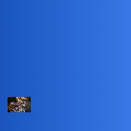
Pytamy Online
To już koniec!
Podróże
czarny_rycerz
1
21 Luty 2024 13:23
Świat już nie będzie taki sam …
turystyka.wp.pl – 20 Feb 24
To koniec japońskiego festiwalu
golasów. Somin-sai nie przetrwał
próby czasu
Somin-sai to ponad tysiącletni japoński festiwal, nazywany
również "festiwalem nagich mężczyzn". Niestety, w minioną