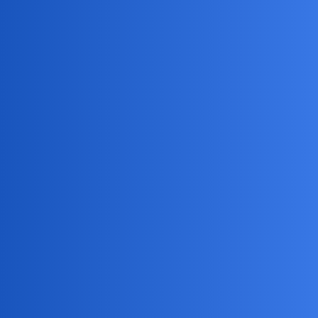
Pytamy Online
VNL 2026 cd
Sport
birbant
21
9 Lipiec 2026 09:50
Wiem o tym. Ale nie paskudźmy tego tematu.
collins02
22
10 Lipiec 2026 05:53
Starałem się śledzić online ale to trochę zadanie utrudnione bo
niektórych zawodniczek chyba jeszcze nie widziałem…
Cieszy że aż taka mobilizacja w tie breaku…A końcowa seria