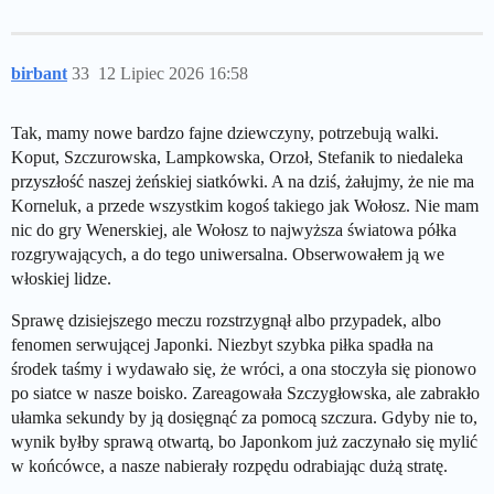
birbant
33
12 Lipiec 2026 16:58
Tak, mamy nowe bardzo fajne dziewczyny, potrzebują walki.
Koput, Szczurowska, Lampkowska, Orzoł, Stefanik to niedaleka
przyszłość naszej żeńskiej siatkówki. A na dziś, żałujmy, że nie ma
Korneluk, a przede wszystkim kogoś takiego jak Wołosz. Nie mam
nic do gry Wenerskiej, ale Wołosz to najwyższa światowa półka
rozgrywających, a do tego uniwersalna. Obserwowałem ją we
włoskiej lidze.
Sprawę dzisiejszego meczu rozstrzygnął albo przypadek, albo
fenomen serwującej Japonki. Niezbyt szybka piłka spadła na
środek taśmy i wydawało się, że wróci, a ona stoczyła się pionowo
po siatce w nasze boisko. Zareagowała Szczygłowska, ale zabrakło
ułamka sekundy by ją dosięgnąć za pomocą szczura. Gdyby nie to,
wynik byłby sprawą otwartą, bo Japonkom już zaczynało się mylić
w końcówce, a nasze nabierały rozpędu odrabiając dużą stratę.