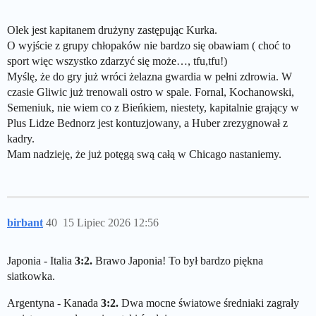
Olek jest kapitanem drużyny zastępując Kurka.
O wyjście z grupy chłopaków nie bardzo się obawiam ( choć to
sport więc wszystko zdarzyć się może…, tfu,tfu!)
Myślę, że do gry już wróci żelazna gwardia w pełni zdrowia. W
czasie Gliwic już trenowali ostro w spale. Fornal, Kochanowski,
Semeniuk, nie wiem co z Bieńkiem, niestety, kapitalnie grający w
Plus Lidze Bednorz jest kontuzjowany, a Huber zrezygnował z
kadry.
Mam nadzieję, że już potęgą swą całą w Chicago nastaniemy.
birbant
40
15 Lipiec 2026 12:56
Japonia - Italia
3:2.
Brawo Japonia! To był bardzo piękna
siatkowka.
Argentyna - Kanada
3:2.
Dwa mocne światowe średniaki zagrały