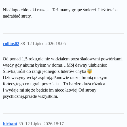
Niedługo chłopaki ruszają. Też mamy grupę śmierci. I też trzeba
nadrabiać straty.
collins02
38
12 Lipiec 2026 18:05
Od ponad 1,5 roku,nic nie widziałem poza śladowymi powtórkami
wtedy gdy akurat byłem w domu…Mój dawny ulubieniec
Śliwka,urósł do rangi jednego z liderów chyba
Dziewczyny wciąż aspirują.Panowie raczej bronią niczym
fortecy,tego co ugrali przez lata…To bardzo duża różnica.
I wydaje mi się że będzie im nieco łatwiej.Od strony
psychicznej,przede wszystkim.
birbant
39
12 Lipiec 2026 18:17