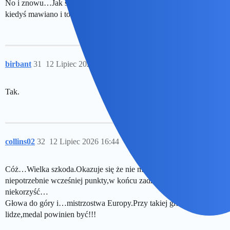
No i znowu…Jak się nie wygrywa 3:0 to się przegrywa 2:3…Tak
kiedyś mawiano i to jak koszmar,lubi czasem wracać…
birbant
31
12 Lipiec 2026 15:31
Tak.
collins02
32
12 Lipiec 2026 16:44
Cóż…Wielka szkoda.Okazuje się że nie miałem racji i potracone
niepotrzebnie wcześniej punkty,w końcu zadziałały na naszą
niekorzyść…
Głowa do góry i…mistrzostwa Europy.Przy takiej grze jak w
lidze,medal powinien być!!!