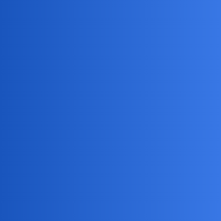
birbant
24
10 Lipiec 2026 16:10
Polska - Brazylia -
1:3.
Meczu nie oglądałem.
Brazylia przegrała z Tajlandią
3:0!
Byłoby to gigasensacją gdyby
nie to, że będąc pewne awansu, Brazylijki zagrały całkowicie
rezerwowym składem.
birbant
25
12 Lipiec 2026 08:59
Dziś Brazylia zagrała najlepszym składem i wygrała z USA
3:0.
Turcja - Tajlandia -
3:0.
Musimy
dziś wygrać z Japonią, by być pewnym awansu,