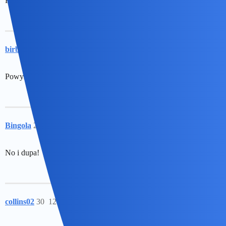
Roznosimy Japonki. 2-0!
birbant
28
12 Lipiec 2026 11:15
Powyżej staram się coś przekazać. Ale nasze bronią…!!!.
Bingola
29
12 Lipiec 2026 12:43
No i dupa!
collins02
30
12 Lipiec 2026 15:31