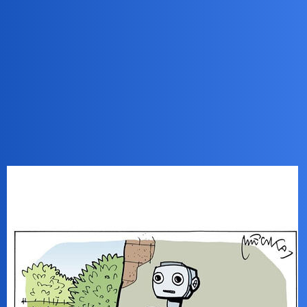
Pytamy Online
Wieczorową porą
Zdrowie
waranzkomodo
1
7 Maj 2026 20:44