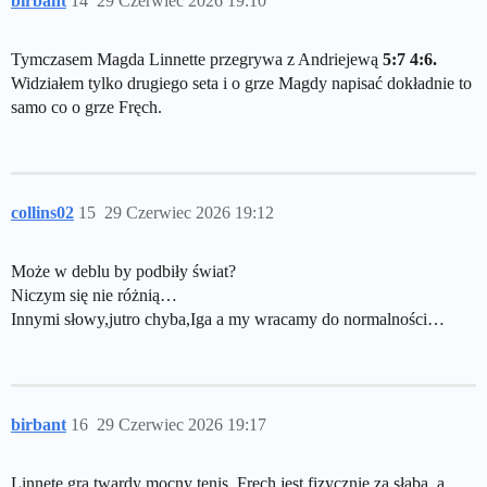
birbant
14
29 Czerwiec 2026 19:10
Tymczasem Magda Linnette przegrywa z Andriejewą
5:7 4:6.
Widziałem tylko drugiego seta i o grze Magdy napisać dokładnie to
samo co o grze Fręch.
collins02
15
29 Czerwiec 2026 19:12
Może w deblu by podbiły świat?
Niczym się nie różnią…
Innymi słowy,jutro chyba,Iga a my wracamy do normalności…
birbant
16
29 Czerwiec 2026 19:17
Linnete gra twardy mocny tenis. Fręch jest fizycznie za słaba, a