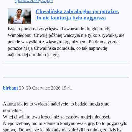
sportowefakty.wp.pl
Chwalińska zabrała głos po porażce.
To nie kontuzja była najgorsza
Była o punkt od zwycięstwa i awansu do drugiej rundy
Wimbledonu. Chwilę później walczyła nie tylko z rywalką, ale
przede wszystkim z własnym organizmem. Po dramatycznej
porażce Maja Chwalińska zdradziła, co tak naprawdę
najbardziej utrudniło jej grę.
birbant
20
29 Czerwiec 2026 19:41
Akurat jak jej to wyleczą należycie, to będzie mogła grać
normalnie.
W tej chwili to trwa krócej niż za czasów mojej młodości.
Niepotrzebnie, moim zdaniem kontynuowała grę, bo to pogorszyło
sprawę. Dobrze, że jej blokady nie założyli bo mimo, że dziś by