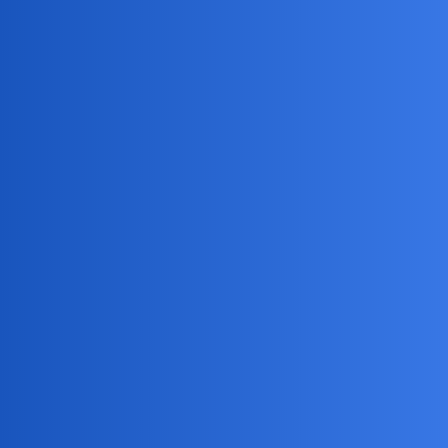
jacyś tajscy nieokrzesańcy wykonują tańce radości. To zwyczajne,
prymitywne chamstwo.
Przerzucam kanał by oglądać Hubiego z Ruudem. Podam tylko, że
I set wygrał Polak
6:4.
Dalej komentować nie będę bo tutaj nie ma
sensu. Podam tylko końcowy wynik i może rzucę parę uwag.
Devil
3
29 Czerwiec 2026 13:21
Liczę na Maję
Tylko ją uznaję
birbant
4
29 Czerwiec 2026 14:26
Czytaj czasem co się pisze. Maja przegrała przez kontuzję.