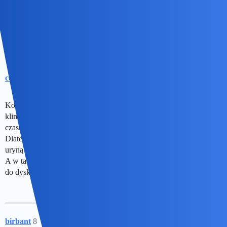
Aha
collins02
7
29 Czerwiec 2026 18:02
Kolega wybaczy ale mam po dziurki w nosie obecnych tutaj
klimatów jak i zionących nienawiścią bufonów.Żal mi
czasu,pogody,muzyki i transmisji by tutaj pisać niemal dla nikogo.
Dlatego nie obiecuję że w ogóle coś napiszę.Pub w którym cuchnie
uryną mi nie służy.
A w tak smutnym dniu jak dzisiaj,byłbym po prostu złym partnerem
do dyskusji…
birbant
8
29 Czerwiec 2026 18:08