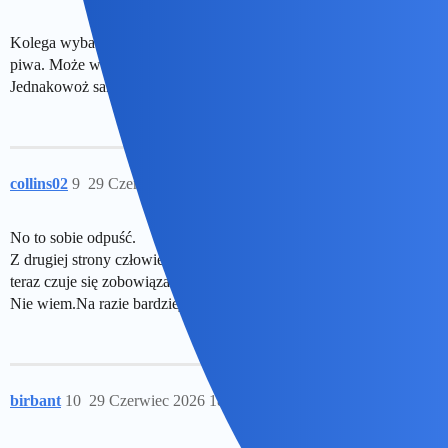
Kolega wybacza i mówi, że trudno ale kocha się dalej tę pijalnię
piwa. Może węch na starość mi stępiał bo moczu tu nie czuję.
Jednakowoż samemu tego ciągnąć mi się nie chce.
collins02
9
29 Czerwiec 2026 18:13
No to sobie odpuść.
Z drugiej strony człowiek na ten swój mikroskopijny sposób,już
teraz czuje się zobowiązany wobec walecznego Huberta…
Nie wiem.Na razie bardziej mnie interesuje waleczna Japonia!
birbant
10
29 Czerwiec 2026 18:30