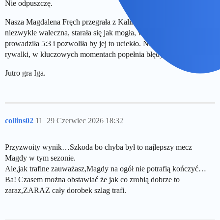
Nie odpuszczę.
Nasza Magdalena Fręch przegrała z Kalińską
6:7 4:6.
Była
niezwykle waleczna, starała się jak mogła, w pierwszej partii
prowadziła 5:3 i pozwoliła by jej to uciekło. Nie potrafi dobić
rywalki, w kluczowych momentach popełnia błędy tracąc punkty.
Jutro gra Iga.
collins02
11
29 Czerwiec 2026 18:32
Przyzwoity wynik…Szkoda bo chyba był to najlepszy mecz
Magdy w tym sezonie.
Ale,jak trafine zauważasz,Magdy na ogół nie potrafią kończyć…
Ba! Czasem można obstawiać że jak co zrobią dobrze to
zaraz,ZARAZ cały dorobek szlag trafi.