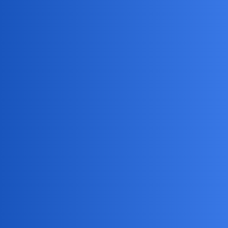
Pytamy Online
Wimbledon 2026
Sport
birbant
1
29 Czerwiec 2026 10:13
Zaczynam od Meczu Mai Chwalińskiej, która dostała się do
drabinki głównej dzięki dzikiej karcie. Organizatorzy docenili
sukces Polki w Roland Garros.
Zobaczymy czy nasza misterna polska pszczółka Maja nadal będzie
żądlić.
Koledzy
i
wzywam…
@collins02
@ciekawie