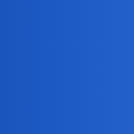
Tak, na nowego Bonda. Ponoc niezły.
waranzkomodo
6
2 Październik 2021 13:49
Też słyszałam że jeden z lepszych filmów 
@Bingola
okonek
7
2 Październik 2021 13:57
Kino pewnie tak
Gudbaj Bond
Bingola
8
2 Październik 2021 14:02