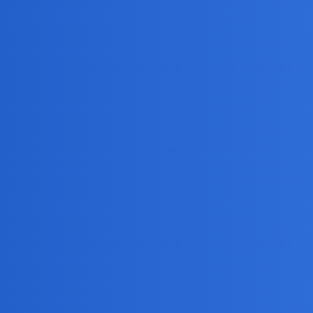
a w najbliższym czasie?
ing Connection,13.10 w Poznaniu ale z kinem muszę"odświeżyć" kontak