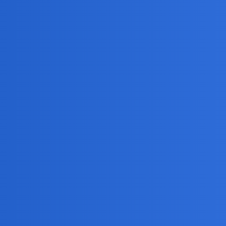
epna ma być w tej roli kobieta. Obstawiam Katarzynę Bondę!
gratis … Chyba, że z jakąś panią która również za tymi bajkami nie 
czarny charakter.