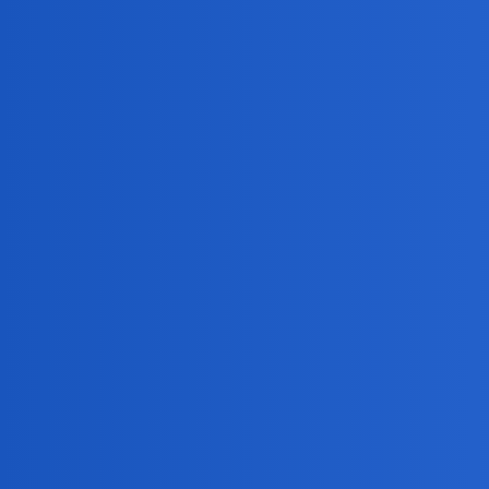
Devil
3
2 Październik 2021 13:15
Nie planuję.
Planuję Netflixa
waranzkomodo
4
2 Październik 2021 13:37
Mam Netflixa i HBO. Teraz Amazon. Przewag
@Devil
Bingola
5
2 Październik 2021 13:40