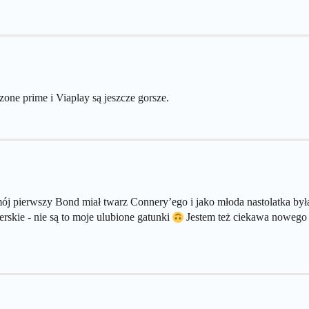
one prime i Viaplay są jeszcze gorsze.
ż mój pierwszy Bond miał twarz Connery’ego i jako młoda nastolatka b
rskie - nie są to moje ulubione gatunki
Jestem też ciekawa nowego 