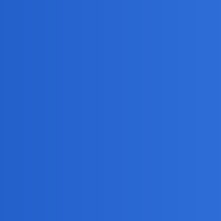
a seriali mało filmów…