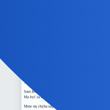
To ostatnia rola Craiga jako agenta 007, podobno nast
benasek
9
2 Październik 2021 14:22
Nie wiem, czy bym poszedł, gdybym nawet dostał bilet 
Devil
10
2 Październik 2021 15:07
To musi być czarna kobieta.
Sam Bond podobno średni. 6/10.
Ma być za długi i momentami zbyt zawiły. Zawodzi też 
Mnie się chyba najbardziej podobał Skyfall.