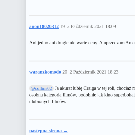
anon18020312
19
2 Październik 2021 18:09
Ani jedno ani drugie nie warte ceny. A uprzedzam Amaz
waranzkomodo
20
2 Październik 2021 18:23
Ja akurat lubię Craiga w tej roli, chocia
@collins02
osobna kategoria filmów, podobnie jak kino superbohate
ulubionych filmów.
następna strona →