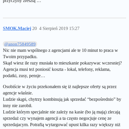
przyczyny zresztą …
SMOK.Maciej
20
4 Sierpień 2019 15:27
@anon75849589
Nic nie mam wspólnego z agencjami ale te 10 minut to praca w
Twoim przypadku.
Skąd wiesz ile razy musiała to mieszkanie pokazywac wczesniej?
Agencja musi też poniosić koszta - lokal, telefony, reklama,
podatki, zusy, pensje…
Osobiście w życiu przekonałem się iż najlepsze oferty są przez
agencje właśnie.
Ludzie skąpi, chytrzy kombinują jak sprzedać “bezpośrednio” by
inny nie zarobił.
Ludzie którym specjalnie nie zależy na kasie (bo ją mają) zlecają
sprzedaż czy wynajem agencji a ta często negocjuje cenę ze
sprzedajacym. Potrafią wytargować upust kilka razy większy niż