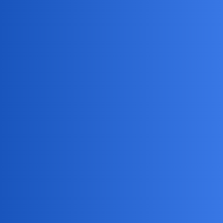
To zależy od bardzo wielu czynników…
Właściwie nic nie podałeś n/t…
Ja bym nawet nie zadzwoniła na taką ofertę, po prostu bym ją
ominęła i leciała dalej…
Dobrze zrobiona oferta, to połowa sukcesu
Devil
8
4 Sierpień 2019 14:52
Pytam ogólnie. To nie ja sprzedaję.
Dom o którym mowa jest wystawiony za 290 000. Nie za dużo?
Wielu ludzi przyjeżdża, ogląda ale na tym się kończy.
Aszka_J
9
4 Sierpień 2019 14:59
A lokalizacja, media, infrastruktura, koszty utrzymania itd ? . … to