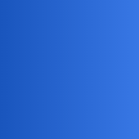
Pytamy Online
Za ile wystawić dom piętrowy 150
m2 ?
Kupno / Sprzedaż
Devil
1
4 Sierpień 2019 14:30
Dom jest przedwojenny. Parter do remontu. Piętro
wyremonotowane
Z działką jakieś 450 m2.
anon75849589
2
4 Sierpień 2019 14:32