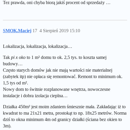
Tez prawda, oni chyba biorą jakiś procent od sprzedaży …
SMOK.Maciej
17
4 Sierpień 2019 15:10
Lokalizacja, lokalizacja, lokalizacja…
Tak
pi x oko
to 1 m² domu to ok. 2,5 tys. to koszta samej
budowy…
Często starych domów jak nie mają wartości nie materialnej
(zabytek itp) nie opłaca się remontować. Remont to minimum ok.
1,5 tys od m².
Nowy dom to świtnie rozplanowane wnętrza, nowoczesne
instalacje i dobra izolacja cieplna…
Działka 450m² jest moim zdaniem śmiesznie mała. Zakładając iż to
kwadrat to ma 21x21 metra, prostokąt to np. 18x25 metrów. Norma
dziś to okna minimum 4m od granicy działki (ściana bez okien to
3m).