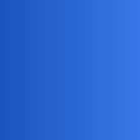
anon75849589
5
4 Sierpień 2019 14:40
Na olx jest największa oglądalność , możesz też wywiesic
ogłoszenie na plocie domu , nie polecam biura nieruchomosci ,
biora prowizje od sprzedajacego i kupujacego.
Ja za mieszkanie dałam 2 tyś prowizji , sprzedający też , koszty
notariusza osobno i cena mieszkania też.
anon75849589
6
4 Sierpień 2019 14:48
Czekaj
,
coś skrobie , może przebije cenę
@Devil
@Aszka_J
Aszka_J
7
4 Sierpień 2019 14:48