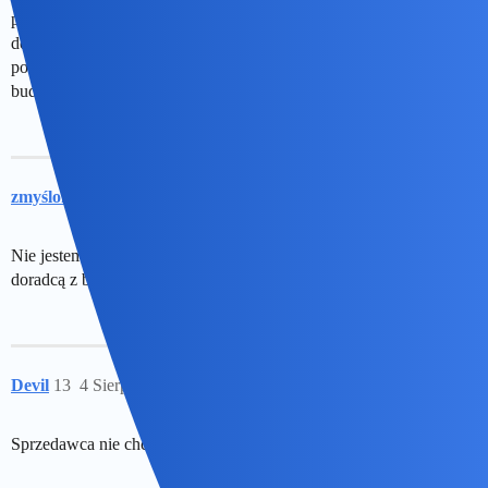
podłączonych mediów itp. Bez tych imformacji wycieniłbym taki
dom od 1000 złotych do 2500 złotych za metr kawadratowy
powierzchni użytkowej.Wiele zależy od stanu technicznego
budynku (ścian, piwnicy, dachu).
zmyślona
12
4 Sierpień 2019 15:05
Nie jestem pewna, ale chyba jest możliwość umówienia się z
doradcą z biura nieruchomości, który wycenił by posesję.
Devil
13
4 Sierpień 2019 15:05
Sprzedawca nie chce pośredników