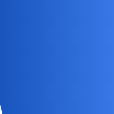
tylko podstawy.
Ludziom się nie chce dzwonić. Ewentualnie pytają o szczegóły.
No i dobre zdjęcia są ważne w każdej ofercie.
Nawet nie wiesz o co klienci pytają !
Devil
10
4 Sierpień 2019 15:02
Jest centralne ogrzewanie (węgiel). Spokojna okolica. Blisko do
centrum, przychodni, szkoły. Koszty utrzymania to wg. obliczeń
sprzedawcy ok. 750 zł miesięcznie.
Z tym że remont partery może wynieść nawet 80 000
Grand
11
4 Sierpień 2019 15:04
Zależy od wielu innych czynników m.in. położenia (atrakcyjności),