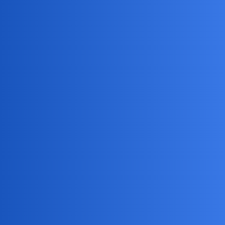
U nas takie wystawiają za 250 tyś
anon75849589
3
4 Sierpień 2019 14:34
Bardzo często oglądam takie ogłoszenia , chyba taniej mnie
wyniesie domek niż mieszkanie w bloku.
Devil
4
4 Sierpień 2019 14:35
A gdzie dac ogłoszenie poza OLX ?