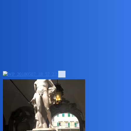
Pytamy Online
Zakątki Florencji
Podróże
collins02
1
27 Październik 2023 20:07