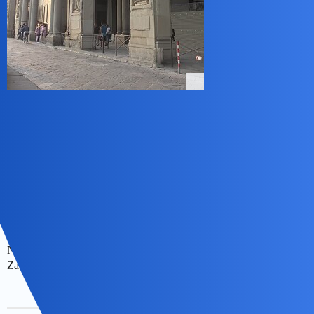
Bez historycznego wykładu.Po prostu,dla piękna.
collins02
2
28 Październik 2023 03:58
To pierwsze [pojawia sie i znika] to moje ulubione z którego jestem
dumny.
Nie gorsze niż fotografie Barcelony zawarte w powiesciach
Zafona.