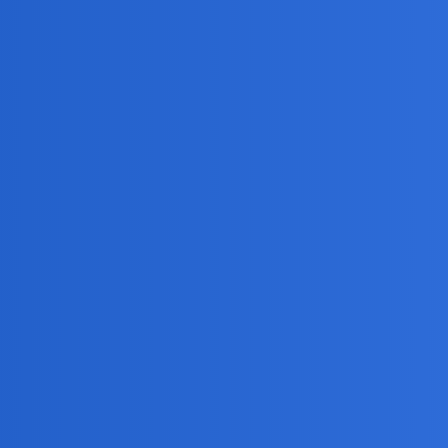
lantyku ratownicy szukają pięciu osób w zaginionej łodzi podwodnej. 
wiedział dowódca amerykańskiej...
h znajdą to wydobycie łodzi z tej głębokości (jeśli ta się nie wynurzy
liarder? Kupil i dostal towar. A kto wie? Moze ten jakiego oczekiwa
 do usranej smierci