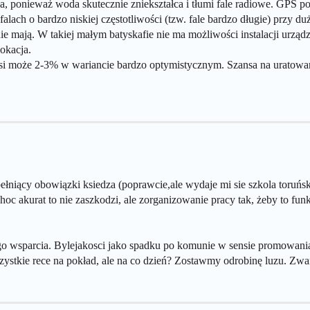
, ponieważ woda skutecznie zniekształca i tłumi fale radiowe. GPS po
alach o bardzo niskiej częstotliwości (tzw. fale bardzo długie) przy du
 mają. W takiej małym batyskafie nie ma możliwości instalacji urządz
lokacja.
si może 2-3% w wariancie bardzo optymistycznym. Szansa na uratowan
ełniący obowiązki ksiedza (poprawcie,ale wydaje mi sie szkola toruńs
choc akurat to nie zaszkodzi, ale zorganizowanie pracy tak, żeby to fu
go wsparcia. Bylejakosci jako spadku po komunie w sensie promowani
ystkie rece na pokład, ale na co dzień? Zostawmy odrobinę luzu. Zwa