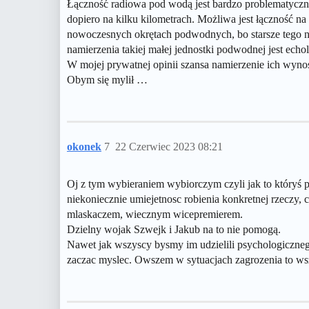
Łączność radiowa pod wodą jest bardzo problematyczna
dopiero na kilku kilometrach. Możliwa jest łączność na f
nowoczesnych okrętach podwodnych, bo starsze tego nie
namierzenia takiej małej jednostki podwodnej jest echo
W mojej prywatnej opinii szansa namierzenie ich wyno
Obym się mylił …
okonek
7
22 Czerwiec 2023 08:21
Oj z tym wybieraniem wybiorczym czyli jak to któryś p
niekoniecznie umiejetnosc robienia konkretnej rzeczy, 
mlaskaczem, wiecznym wicepremierem.
Dzielny wojak Szwejk i Jakub na to nie pomogą.
Nawet jak wszyscy bysmy im udzielili psychologiczne
zaczac myslec. Owszem w sytuacjach zagrozenia to wsz