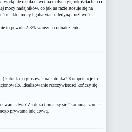
d wodą nie działa nawet na małych głębokościach, a co
żej mocy nadajników, co jak na razie stosuje się na
eń o takiej mocy i gabarytach. Jedyną możliwością
ie to pewnie 2-3% szansy na odnalezienie.
ka) katolik ma glosowac na katolika? Kompetencje to
nkcjonowalo. idealizowanie rzeczywistosci kończy się
a cwaniactwa? Za duzo tlumaczy sie “komuną” zamiast
nego prywatna inicjatywą.