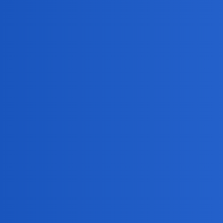
Pytamy Online
Znajdą ich? A może to był z
Podróże
waranzkomodo
1
20 Czerwiec 2023 17:15
Onet Podróże – 20 Jun 23