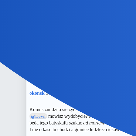
To wyścig z czasem: w pobliżu wraku Titanica na At
skończy się prawdopodobnie w czwartek rano" – po
Devil
2
20 Czerwiec 2023 18:00
Czytałem i słyszałem. Niewiele czasu mają. Nawet jak ic
okonek
3
21 Czerwiec 2023 04:53
Komus znudzilo sie zycie?
mowisz wydobycie? Po co? Na pokładzie byl mi
@Devil
beda tego batyskafu szukac
ad mortem defecatam
czyli
I nie o kase tu chodzi a granice ludzkec ciekawosci.