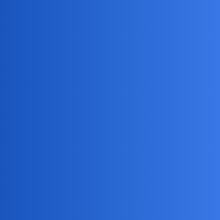
Pytamy Online
Gdyby zaproponowali Ci lot w
kosmos
Podróże
Jedenon
1
18 Maj 2024 08:36
Dostajesz telefon z Nasa że zostałeś wytypowany na osiedlenie
sięna nowej planecie identyczna jak ziemia jednak leży poza
naszym ukladem słonecznym… lecisz?
joko
2
18 Maj 2024 08:39