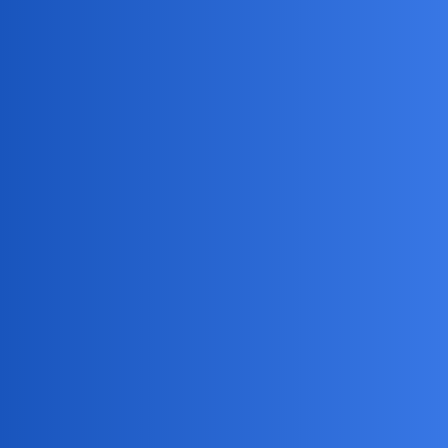
Poleciałbym w lot dookoła Ziemi i z powrotem, ale w jedną stronę?
Nieeeee.
joko
5
18 Maj 2024 08:45
Nikt nie lubi “narzekadeł i marud” więc musimy uważać, by temat
nie zmienił się na pisanie o tym, jakie te marudy marudne są.
joko
6
18 Maj 2024 08:47
Jeśli o to chodzi, to nawet na wakacje bym poleciała, ale nie na
zawsze.