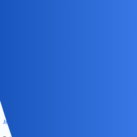
Jedenon
7
18 Maj 2024 08:48
I dobrze bo stracilibysmy na Pytamy Bingolę.
okonek
8
18 Maj 2024 09:16
To zależy od wielkosci kontnera na “rozne przyda się na nowym”
czyli przydasie. Lecę, choć może juz za stara jestem? Lepiej kapcie,
grzane wino i kot na dywaniku przed kominkiem?
Jedenon
9
18 Maj 2024 09:18