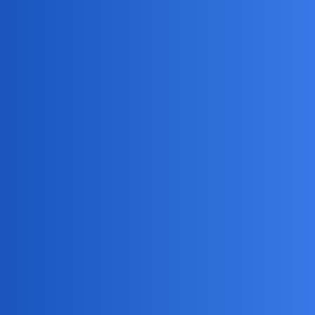
Nie. Dobrze mi tu, gdzie jestem. Niech lecą ci, którzy ciągle tu na
wszystko narzekają i niech stworzą taki świat, jaki im się podoba.
Taki, w którym nikt nic nie musi robić, a pieniądze magicznie się
mnożą same.
Jedenon
3
18 Maj 2024 08:41
Marudy nie polecą bo maruda bedzie .arudzic ze trzeba sie
pakować i ze moze tam piździ i ze nie ma tam Peło czy Pis i nie
bedzie na kogo narzekać. Wiec to chyba sie nie uda.
Ale brawo Ty znaczy ze Jesteś na swoim miejscu
Bingola
4
18 Maj 2024 08:45