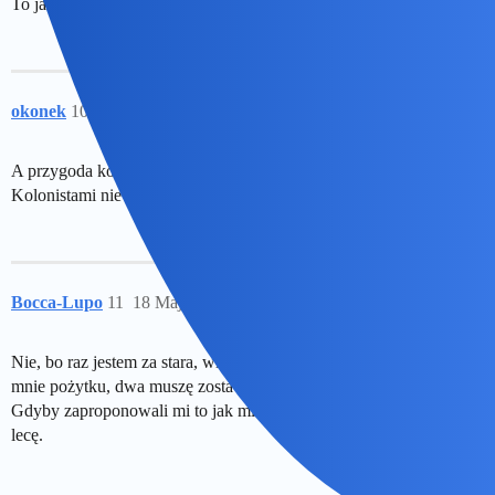
To jak duzy kontenr na przydasie musi byc?
okonek
10
18 Maj 2024 09:19
A przygoda kolezanko? Tego na pieniądze nie przeliczysz…
Kolonistami nie zostawali konterstatorzy i malkontenci.
Bocca-Lupo
11
18 Maj 2024 09:22
Nie, bo raz jestem za stara, więc nieproduktywna i nie będą mieli ze
mnie pożytku, dwa muszę zostawić rodzinę, a tego nie przeżyję.
Gdyby zaproponowali mi to jak miałam 20 lat…bez zastanowienia
lecę.