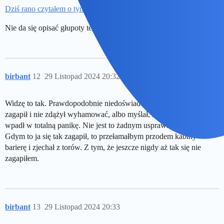
Dziś rano czytałem o tym tu na niemieckim msn
.
Nie da się opisać głupoty tego osobnika …
birbant
12
29 Listopad 2024 20:32
Widzę to tak. Prawdopodobnie niedoświadczony kierowca albo się
zagapił i nie zdążył wyhamować, albo myślał, że zdąży, a później
wpadł w totalną panikę. Nie jest to żadnym usprawiedliwieniem.
Gdym to ja się tak zagapił, to przełamałbym przodem kabiny
barierę i zjechał z torów. Z tym, że jeszcze nigdy aż tak się nie
zagapiłem.
birbant
13
29 Listopad 2024 20:33