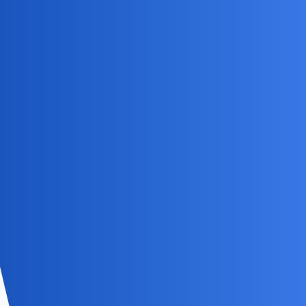
Takie są moje.Cegieł nie dzwigałem ale wszystko inne mielismy
takie same.
Bez sensu,gadanina…
Bye!
Devil
8
29 Listopad 2024 20:25
Nawet będąc pod wpływem działania alkoholu nie jestem w stanie
zrozumieć jego zachowania
Nunu
29 Listopad 2024 20:26
9