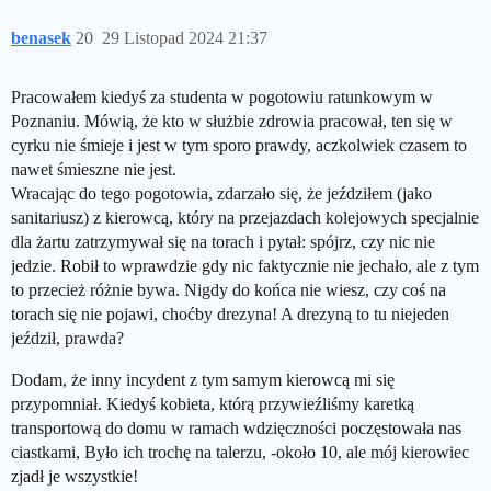
benasek
20
29 Listopad 2024 21:37
Pracowałem kiedyś za studenta w pogotowiu ratunkowym w
Poznaniu. Mówią, że kto w służbie zdrowia pracował, ten się w
cyrku nie śmieje i jest w tym sporo prawdy, aczkolwiek czasem to
nawet śmieszne nie jest.
Wracając do tego pogotowia, zdarzało się, że jeździłem (jako
sanitariusz) z kierowcą, który na przejazdach kolejowych specjalnie
dla żartu zatrzymywał się na torach i pytał: spójrz, czy nic nie
jedzie. Robił to wprawdzie gdy nic faktycznie nie jechało, ale z tym
to przecież różnie bywa. Nigdy do końca nie wiesz, czy coś na
torach się nie pojawi, choćby drezyna! A drezyną to tu niejeden
jeździł, prawda?
Dodam, że inny incydent z tym samym kierowcą mi się
przypomniał. Kiedyś kobieta, którą przywieźliśmy karetką
transportową do domu w ramach wdzięczności poczęstowała nas
ciastkami, Było ich trochę na talerzu, -około 10, ale mój kierowiec
zjadł je wszystkie!