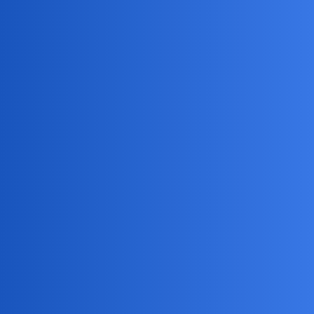
Bulgarii.
Polacy mimo wszystko mieli wiecej instynktu
samozachowawczego. Ale niewiele.
A budowa gigant, upilnować graniczyło z cudem.
Nunu
6
29 Listopad 2024 20:14
Najgorzej, że jak się coś stanie to kogo nie stać na dobrego papugę
tego bęc
collins02
7
29 Listopad 2024 20:15
A jak tam Twoje doświadczenia z pracy na budowie?
Z ruskimi [Watford] czy Rumunami [Milton Keynes].