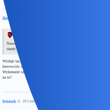
Bingola
10
29 Listopad 2024 20:29
Devil:
Nawet będąc pod wpływem działania alkoholu nie jestem w
stanie zrozumieć jego zachowania
Wydaje się, ze gościu wpadł w panikę. Nie rozumiem, czy
kierowców ciężarówek nie szkolą co w takim wypadku zrobić?
Wyłamanie szlabanu to koszt kilku tys. zł. Ciekawe co
@birbant
na to?
benasek
11
29 Listopad 2024 20:29