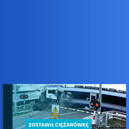
Pytamy Online
Jakim epitetem określicie tego
debila za kierownicą? Jak dla mnie
to ameba umysłowa!
Podróże
Bingola
1
29 Listopad 2024 19:49