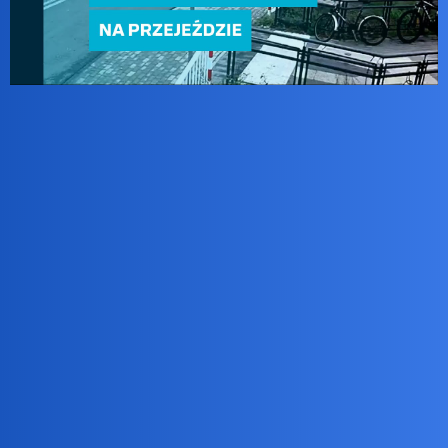
okonek
2
29 Listopad 2024 19:52
Nie wiem czy ameba nie poczuje się urażona?
Nunu
3
29 Listopad 2024 19:55
O, to w Polsce niedaleko metropolii stołecznej. Może to
pocowidowe zamroczenie…mi się na mózg rzuciły różne rzeczy, to
może temu też, tylko ja mam chyba więcej istoty szarej w mózgu.