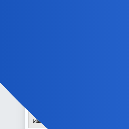
https://pl.m.wikipedia.
@okonek
@elsie1
@nunu
Aekimt
9
7 Sierpień 2025 15:37
Zależy jaką odporność masz na myśli - jeżeli chodzi o og
słaba.
okonek
10
7 Sierpień 2025 16:11
Nunu:
Mama mu pokazywała od małego,że jest boski