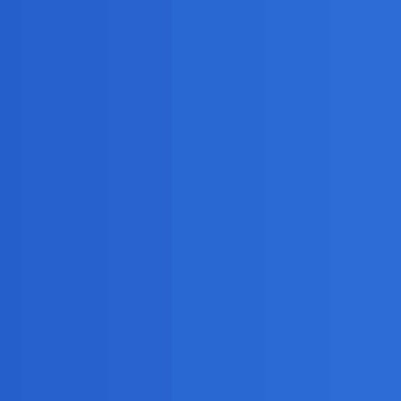
 nie daj Boże straciłbym kogoś bliskiego to pewnie się sypnę. Nie da 
iejs metody usuniecia części skumulowanego stresu?