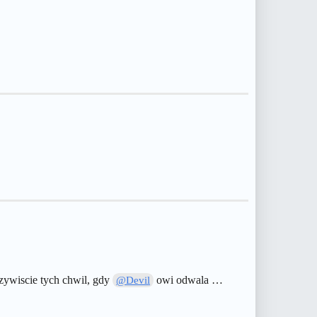
czywiscie tych chwil, gdy
owi odwala …
@Devil