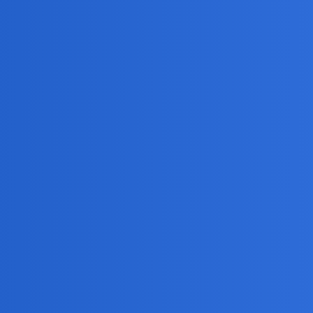
org/wiki/Rezyliencja_(psychologia)
lądanie filmów i różnych scen w Internecie lub telewizji to tak, ale je