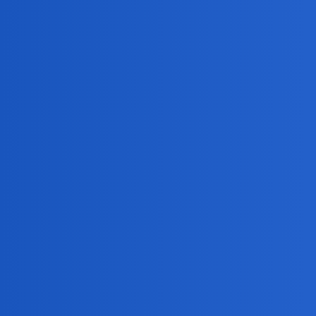
Mama mu pokazywała od małego,że jest boski i tak mu 
elsie1
6
7 Sierpień 2025 14:55
Na pewno warto budować Niestety ja nie dałam rady.
waranzkomodo
7
7 Sierpień 2025 15:24
Zazdroszczę.
@Bingola
waranzkomodo
8
7 Sierpień 2025 15:26