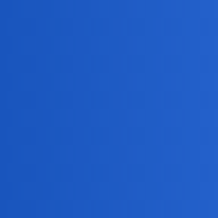
Devil
3
7 Sierpień 2025 13:22
Nie wiem. Staram się być na co dzień odporny ale jeśli
okonek
4
7 Sierpień 2025 13:37
Ni wiem o co chodzi z tym budowaniem?
Tyle o ile jestem odporna.
może chodzi o to, żeby dopracowac sie jak
@Bingola
Nunu
5
7 Sierpień 2025 14:44