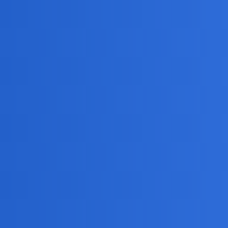
?
ść budować i czy warto?
 tak mam od zawsze..