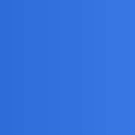
się uodpornić na wszystko. W końcu jesteśmy ludźmi