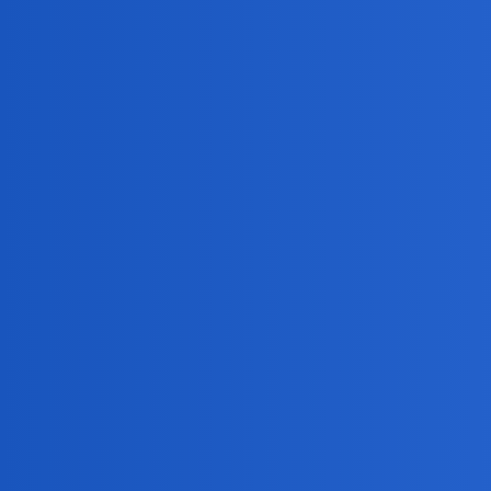
Pytamy Online
Jesteście odporni psychicznie
Zdrowie
odporność-psychiczna
waranzkomodo
1
7 Sierpień 2025 12:35
I jak taką odporność zbudowaliście? Jak taką odporno
Bingola
2
7 Sierpień 2025 12:51
Tak jestem i niczego nie musiałem budować, po prostu