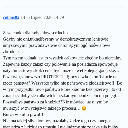
collins02
14
6 Lipiec 2026 14:29
Z szacunku dla radykałów,serducho…
Gdyby nie oni,utknęlibyśmy w demokratycznym lenistwie
umysłowym i prawodawstwie chroniącym ogólnoświatowe
zbrodnie…
Tym razem jednak,jest to wysiłek całkowicie zbędny bo nierealny.
Zapewne każdy zakaz czy polowanie na posiadacza spowoduje
natychmiastowy skok cen a być może nawet kolejną gorączkę…
Poza tym,stanowczo PROTESTUJĘ przeciwko"konfiskacie na
rzecz państwa".Wszystko tylko nie państwowe złodziejstwo!!! Bo
w tym przypadku owo państwo które kradnie bez przerwy i to od
zarania,stałoby sie całkowicie bezkarnym złodziejem do potęgi…
Pozwałbyś państwo za kradzież?Nie mówiąc już o tym,by
uwierzyć w zwycięstwo takiego procesu…
Burza w kuflu piwa!!!
Nie ma takiej siły która wymazałaby żądzę tego czy innego
pieniądza,z ludzkiego umysłu.I nie łudzmy się że taką siłą byłby