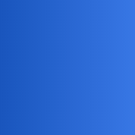
Daniel86
5
1 Lipiec 2026 18:02
Nie mam przeczytanego artykułu z linku, ale ponoć czekolada też
jest nieetyczna. Niedawno też oglądałem film o tym, że w dawnych
wiekach podobnie było z cukrem.
Nie, nie mam niczego złotego. Ewentualnie w urządzeniach
elektronicznych mogą być jakiechś śladowe ilości złota.
birbant
6
1 Lipiec 2026 18:40
W pierwszych latach naszego wieku nieetyczne było kupowanie
czegokolwiek z Chin. Nieetyczna jest gra w tenisa bądź na