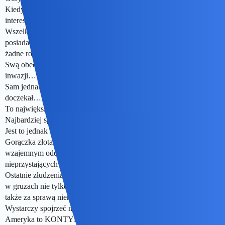
Kiedy jednak tylko odkryto złoto,traktaty nikogo nie
interesowały…
Wszelka czerń ruszyła,czasem sprzedając wszystko co tylko
posiadała…Do tego łapy maczał w tym…gen.Custer,do którego
żadne rozkazy ani opinie nie docierały…
Swą obecnością"uprawomocniał" niejako poczynania białej
inwazji…
Sam jednak liczył na innego rodzaju konfrontację i się jej
doczekał…Nad Little Big Horn,w 1876 roku.
To największy triumf Indian od czasu powstania Pontiaka…
Najbardziej spektakularny i…legendotwórczy.
Jest to jednak osobny temat.
Gorączka złota z Black Hills była punktem zwrotnym we
wzajemnym oddziaływaniu dwóch,w najmniejszym stopniu
nieprzystających do siebie światów.
Ostatnie złudzenia co do uczciwości postępującej cywilizacji,legły
w gruzach nie tylko za sprawą wszelkich"custerów"tego świata ale
także za sprawą niemocy technologicznej.
Wystarczy spojrzeć na mapę.
Ameryka to KONTYNENT a nie jakaś Wielkopolska,Mazowsze