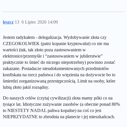
leszcz
13
6 Lipiec 2026 14:09
Jestem radykałem - delegalizacja. Wydobywanie złota czy
CZEGOKOLWIEK (patrz kopanie kryptowalut) co nie ma
wartości (tak, tak złoto poza zastosowaniem w
elektronice/przemyśle i “zastosowaniem w jubilerstwie”
praktycznie to śmieć do niczego niepotrzebny) powinno zostać
zakazane. Posiadacze nieudokumentowanych przedmiotów
konfiskata na rzecz państwa i do więzienia na dożywocie bo to
śmierdzi zorganizowaną przestępczością. Limit na osoby, które
lubią złoto jakiś rozsądny.
Do naszych celów (czytaj cywilizacji) złota mamy póki co na
tysiące lat. Idiotyczne zużywanie zasobów (a obecnie ponad 80%
to NIESTETY NADAL paliwa kopalne) na coś co jest
NIEPRZYDATNE to zbrodnia na planecie i jej mieszkańcach.