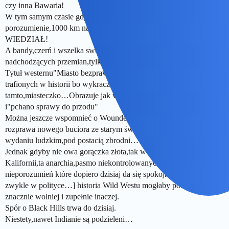
czy inna Bawaria!
W tym samym czasie gdy gdzieś docierał rozkaz,idea czy
porozumienie,1000 km na pólnoć czy Zachód,nikt o tym NIE
WIEDZIAŁ!
A bandy,czerń i wszelka swołocz która zawsze jest zwiastunem
nadchodzących przemian,tylko na tym korzystali…
Tytuł westernu"Miasto bezprawia"jest jednym z najbardziej
trafionych w historii bo wykracza daleko poza to czy
tamto,miasteczko…Obrazuje jak wówczas rozstrzygano spory
i"pchano sprawy do przodu"
Można jeszcze wspomnieć o Wounded Knee bo to symboliczna
rozprawa nowego buciora ze starym światem…Jak zwykle w
wydaniu ludzkim,pod postacią zbrodni…
Jednak gdyby nie owa gorączka złota,tak w Black Hills jak i w
Kalifornii,ta anarchia,pasmo niekontrolowanych zbrodni,pasmo
nieporozumień które dopiero dzisiaj da się spokojnie opisać [jak to
zwykle w polityce…] historia Wild Westu mogłaby potoczyć sie
znacznie wolniej i zupełnie inaczej.
Spór o Black Hills trwa do dzisiaj.
Niestety,nawet Indianie są podzieleni…