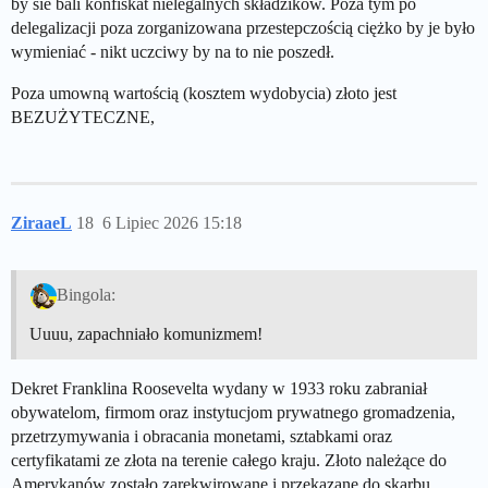
by sie bali konfiskat nielegalnych składzików. Poza tym po
delegalizacji poza zorganizowana przestepczością ciężko by je było
wymieniać - nikt uczciwy by na to nie poszedł.
Poza umowną wartością (kosztem wydobycia) złoto jest
BEZUŻYTECZNE,
ZiraaeL
18
6 Lipiec 2026 15:18
Bingola:
Uuuu, zapachniało komunizmem!
Dekret Franklina Roosevelta wydany w 1933 roku zabraniał
obywatelom, firmom oraz instytucjom prywatnego gromadzenia,
przetrzymywania i obracania monetami, sztabkami oraz
certyfikatami ze złota na terenie całego kraju. Złoto należące do
Amerykanów zostało zarekwirowane i przekazane do skarbu