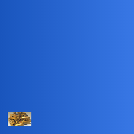
Pytamy Online
Krwawe Złoto?
Społeczeństwo, Problemy Społeczne
666
1
1 Lipiec 2026 16:35
Jaki macie stosunek do złota?
Ja od dawna pozbyłem się wszystkiego ze złota i nie kupuję nic
złotego.
infosecurity24.pl – 28 Jun 26
Złoto bez pamięci. Jak kruszec stał się
walutą przestępczości, sankcji i wojny
Na końcu tej drogi stoi zwykle idealnie oznakowana sztaba