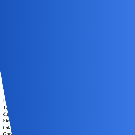
Devil
11
4 Lipiec 2026 11:48
Do grobu nic nie weźmiesz
collins02
12
4 Lipiec 2026 15:46
Zły chyba ten tytuł…
Złoto to historia.Historia ludzkiej żądzy…
Nie ma takiej siły by o tym zapomnieć…
Historia która trwa od czasów najdawniejszych.
Ja wybieram połowę XIX wieku i szaleństwo jakie ogarnęło min
Dakote Południową w rejonie Black Hills..
Tereny należące do Dakotów,potocznie zwanych Siouxami,były
dla nich rejonem świętym.Nietykalnym niczym cmentarzyska…
Sioux jak i ich pobratymcy Cheyenne oraz Arapaho ,posiadali tzw.
traktaty zawarte z rządem US,teoretycznie oddającym im Czarne
Góry w dozgonną własność…