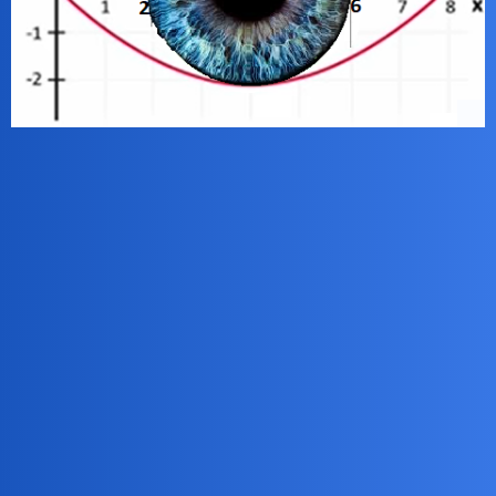
Do obliczenia jest pole powierzchni białych obszarów twardówki.
Czas na odpowiedzi: do Wielkanocy 2028
.czy te oko może kłamać
benasek
2
10 Grudzień 2025 22:51