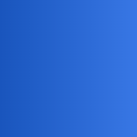
Nie uważasz, że należy się jeszcze informacja odnośnie
zewnętrznych odcinków oka, tzn kwestia, czy to częsci okręgu,
paraboli lub innej krzywej?
czarny_rycerz
5
11 Grudzień 2025 07:30
ZiraaeL:
optymista
Okulista …
benasek
6
11 Grudzień 2025 07:50