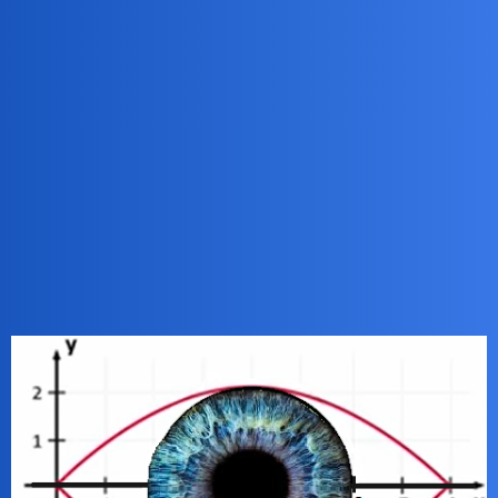
Pytamy Online
Okulistyka
Gry
ZiraaeL
1
10 Grudzień 2025 20:14
Zadanie z kategorii nierozwiązywalnych.
Od kącika do kącika 8. Błękitnooka tęczówka to 4.