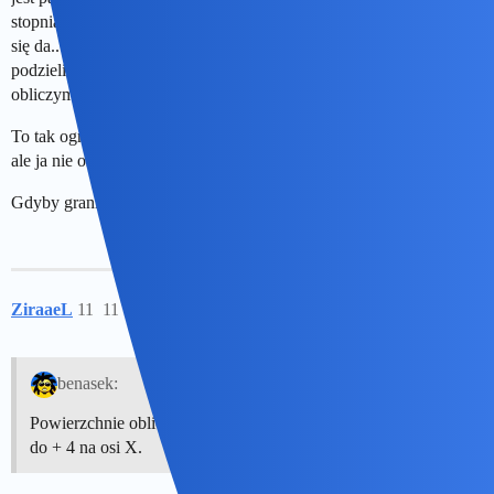
stopnia obrazującą szukaną parabolę. Tu mamy trzy punkty, więc
się da.. Zauwazamy, ze w tym oku są dwie parabole, więc oko
podzielimy na dwie rowne częsci, gorna i dolną. Powierzchnie
obliczymy przez rachunek rózniczkowy od - 4 do + 4 na osi X.
To tak ogromnym skrocie. Okulisci maja pewnie lepsze sposoby,
ale ja nie okulista…
Gdyby granicami były częsci okręgow, to byłaby bułka z masłem.
ZiraaeL
11
11 Grudzień 2025 10:18
benasek:
Powierzchnie obliczymy przez rachunek rózniczkowy od - 4
do + 4 na osi X.