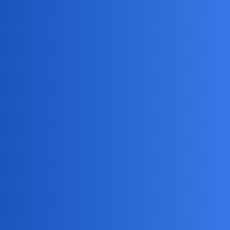
Poczekam jakis czas, niech się i inni pobawią. Dopiero co
przyjechałem do chalupy.
Da się spokojnie zrobic, ale juz sobie dziś odpuszczę.
ZiraaeL
3
10 Grudzień 2025 23:32
benasek:
Da się spokojnie zrobic,
optymista
benasek
4
11 Grudzień 2025 07:24