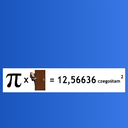
Też o okuliscie pomyślałem, pisząc, ze jest do zrobienia.
Pójdzie się do jakiegoś okulisty i się takiego zapyta. Przeciez oni
muszą wiedzieć, jak się to pole oblcza.
czarny_rycerz
7
11 Grudzień 2025 07:59
ZiraaeL
9
11 Grudzień 2025 09:17