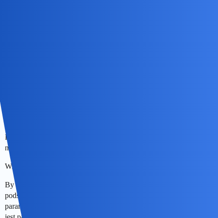
benasek
10
11 Grudzień 2025 09:54
Szukanie w sieci i przedstawienie tego jako swoje to tez pewien
sposób na podratowanie własnego ego, ale chyba nie sądzisz by
mnie to bawilo.
Ale, jak to kogoś bawi, niech sobie szuka. Tylko, że po dyskusji
bardzo szybko widać, ze autor rozwiązania coś nie bardzo…
Po moich bazgrołach bylo widać, żem sam… Znajdowalem chyba
najdłuższe i najgorsze rozwiazania.
Wracajac do oka wyglada mi ono na ograniczone parabolami.
By znaleźć wzór paraboli, trzeba miec co najmniej trzy punkty,
podstawic je do ukladu trzech rownan, obliczyc w ten sposób
parametry a, b, c w ogólnym wzorze na funkcję, której wykresem
jest parabola. Znajdziemy w ten sposób wzor na postać funkcji 2