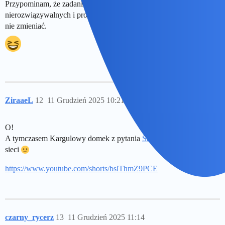
Przypominam, że zadanie jest w kategorii zadań
nierozwiązywalnych i proszę tego samowolnie i bez pozwolenia
nie zmieniać.
ZiraaeL
12
11 Grudzień 2025 10:21
O!
A tymczasem Kargulowy domek z pytania
Sami Swoi
też już jest w
sieci
https://www.youtube.com/shorts/bslThmZ9PCE
czarny_rycerz
13
11 Grudzień 2025 11:14