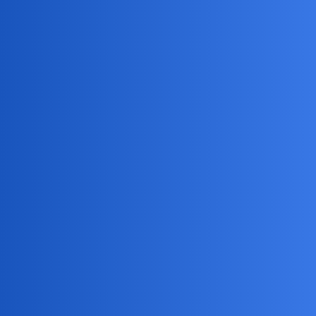
okonek
7
3 Sierpień 2024 10:42
Nie wiem kiedy mialam wakacje w sensie plaza i proba
samobojstwa z nudów.
Serio? Juz jestem
seniora europejski emeryt. Wiec teoretycznie nie musze?
Jest takie powiedzenie, hiszpanskie
W SIERPNIU BÓG TEŻ JEDZIE NA WQKACJE!!!
ot to?
Devil
8
3 Sierpień 2024 11:42
W Polsce trudno o stabilność w pogodzie. Jacy ludzie taka pogoda