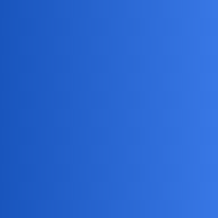
Pytamy Online
Wakacje
Podróże
janusmakroniusz
1
2 Sierpień 2024 19:21
sezon urlopowy w pełni. Choć wyraźnie rysuje się czas na ten z
idealną pogodą no i teraz (czyli deszcz). Moje wczasy były
kalejdoskopem pogodowym. I przyznać muszę, że jeszcze tak
zimnego wiatru ( w pogodny dzień) jeszcze nie trafiłem.
Jeżeli jesteście już “po”, to trafiliście z pogodą?
collins02
2
2 Sierpień 2024 19:28