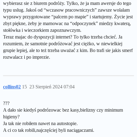
wybierasz sie z biurem podróży. Tylko, że ja mam awersje do tego
typu uslug. Jakoś od “wczasow pracowniczych” zawsze wolalam
wyprawy przygotowane “palcem po mapie” i startujemy. Życie jest
zbyt piękne, żeby je marnowac na “odpoczynek” miedzy kwaterą,
stołówka i wieczorkiem zapoznawczym.
Teraz majac do dyspozycji internet? To tylko trzeba chcieć. Ja
rozumiem, że samotnie podróżować jest ciężko, w niewielkiej
grupie lepiej, ale to też trzeba uważać z kim. Bo trafi sie jakis smerf
rozwalacz i po imprezie.
collins02
15
23 Sierpień 2024 07:04
???
A dało sie kiedyś podrózowac bez kasy,bielizny czy minimum
higieny?
Ja tak nie robiłem nawet na autostopie.
A ci co tak robili,najczęściej byli naciągaczami.