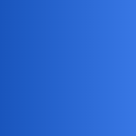
Akurat zaczynam urlop po koniec sierpnia i w bezpiecznej strefie
[ok. 36-38 stopni]
Na razie Anglia zdaje egzamin i juz trzeci dzien mam 28-30 stopni.
I w ogóle o tym nie myślę.Myślę igrzyskami
janusmakroniusz
3
2 Sierpień 2024 19:37
jak “siedziałem” w pracy, fala upałów jedna po drugiej. Chyba
przyszło roczne wakacje też zaplanuję w jakiejś bezpiecznej strefie
ihtiel
4
2 Sierpień 2024 19:38