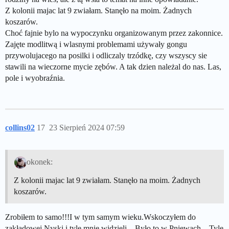
Z kolonii majac lat 9 zwiałam. Stanęło na moim. Żadnych
koszarów.
Choć fajnie bylo na wypoczynku organizowanym przez zakonnice.
Zajęte modlitwą i wlasnymi problemami używały gongu
przywolujacego na posilki i odliczaly trzódkę, czy wszyscy sie
stawili na wieczorne mycie zębów. A tak dzien należal do nas. Las,
pole i wyobraźnia.
collins02
17
23 Sierpień 2024 07:59
okonek:
Z kolonii majac lat 9 zwiałam. Stanęło na moim. Żadnych
koszarów.
Zrobiłem to samo!!!I w tym samym wieku.Wskoczyłem do
zakładowej Nyski i tyle mnie widzieli…Było to w Pniewach…Tyle