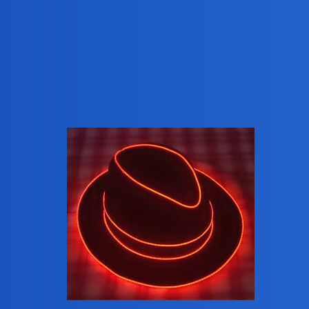
Kto bogatemu zabroni?
Niech
owi na zdr
@Devil
ZiraaeL
3
26 Styczeń 2025 11:29
Mój siostrzeniec Albert poszedł dziś na uliczną ‘wspi