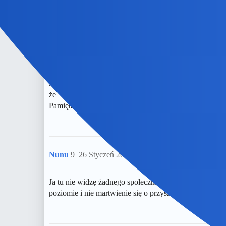
1234567
8
26 Styczeń 2025 14:51
Nie wspieram ale tylko dlatego że dla mnie żadna funda
zarządu nie brał pieniędzy co jest nieprawdą. W począt
że “nikt,nigdy.”
Pamiętajmy również pomagać można ale nie jest to ob
Nunu
9
26 Styczeń 2025 15:19
Ja tu nie widzę żadnego społecznikostwa, tylko inicjat
poziomie i nie martwienie się o przyszłość.