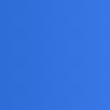
, a bardziej o pieniądzach, Owsiaku i brudnej polityce.
y, żaden rząd nic z tym nie zrobił i każdy grosz
 ja mu pomagam. Właśnie wróciliśmy z kwesty, hojność
karbonce.
 kościołów, nawet na świętą dla każdego Polaka Jasną
m leczenie - teraz jest dumnym posłem z ramienia