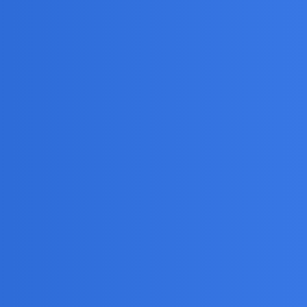
 pomaganie akcję, straciłam dawny entuzjazm.
wi, ale ani złotówka ze zbiórki, czy z fundacji
. Akcja jest na tyle wspaniała, że nie powinna budzić
. Był entuzjazm, była szczera chęć pomagania. Każdy
ry gest i intencja budowały charyzmę tej akcji, a teraz