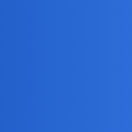
owie wyjdzie…
órkę’ w takim opakowaniu głowicy.