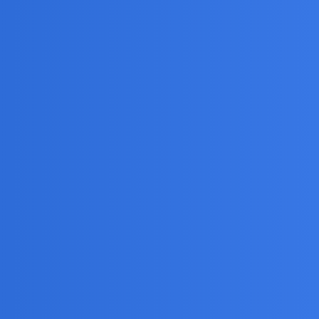
 i to duże. Od kilku lat twierdzi że nigdy nikt z
 pensje bo dla mnie jest to oki. Złe jest że twierdzi
aństwa a przy okazji inicjatorom pozwala na życie na