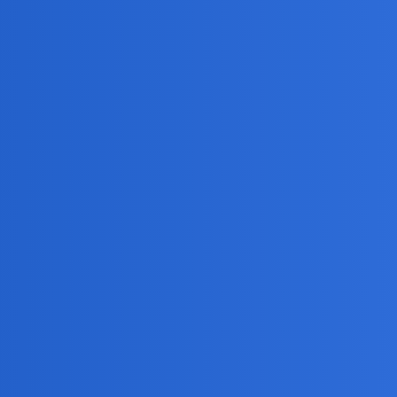
cja nie jest dokładnie zawsze uczciwa. Do Owsiaka też mam zastrzeżenie
kach WOŚP pensje zarządu były pokaźne. I nie chodzi o to że otrzymywali
owiązkiem.
ywę, która z korzyścią dla tłumów chorych zapełnia lukę w zadaniach p