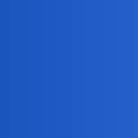
Pytamy Online
Wspierasz WOŚP?
Zdrowie
Devil
1
26 Styczeń 2025 11:14
Bo ja wspieram od lat.
Nunu
2
26 Styczeń 2025 11:18