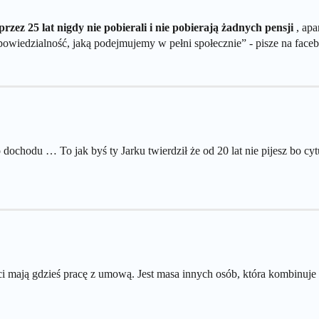
ez 25 lat nigdy nie pobierali i nie pobierają żadnych pensji
, apa
 odpowiedzialność, jaką podejmujemy w pełni społecznie” - pisze na fac
 dochodu … To jak byś ty Jarku twierdził że od 20 lat nie pijesz bo c
 mają gdzieś pracę z umową. Jest masa innych osób, która kombinuje i 