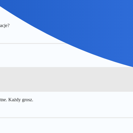
acje?
ntne. Każdy grosz.