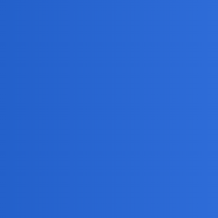
nie politycznych wpływów przez tę początkowo czystą i nastawioną na
ockowego jako podziękowanie za WOŚP. Nie mam nic przeciwko koncerto
zbiera kasę dla dzieciaków, czy szpitali nie oczekuje na podziękowania
 reklam i rozgłosu jeśli płynie prosto z serca. Tak było na początku
ani wrzucająca swoje skromne oszczędności, żeby pomagać, każdy szcze