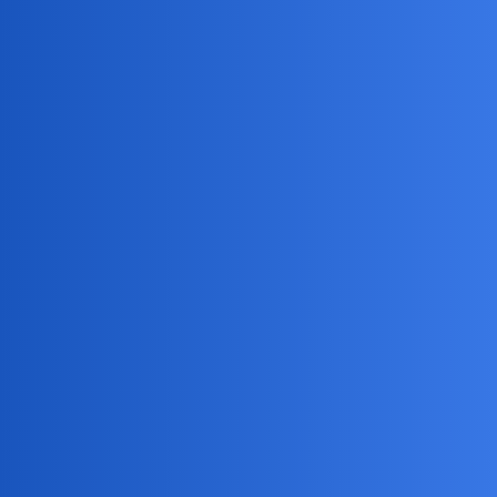
Jedenon
5
12 Marzec 2026 19:48
Zapierdziela jak mały samochodzik. Coraz szybciej.
collins02
6
13 Marzec 2026 02:12
Czego bym nie napisał,wyjdzie banał…
Staram się o tym nie myśleć ale…Nie da się
Bingola
7
18 Marzec 2026 14:12
Święta, święta i po świętach!