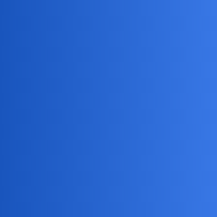
Pytamy Online
Za 5 tygodni mój najmłodszy brat
kończy szkołę
Społeczeństwo, Problemy Społeczne
Rodriguez
1
12 Marzec 2026 11:59
Wam też czas tak szybko ucieka?
Aekimt
2
12 Marzec 2026 14:37
Tak, szybko leci. Zdecydowanie za szybko, doba jest za krótka.