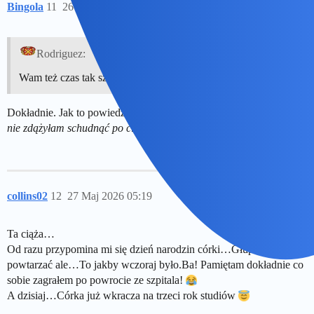
Bingola
11
26 Maj 2026 13:36
Rodriguez:
Wam też czas tak szybko ucieka?
Dokładnie. Jak to powiedziała kiedyś Kasia Nosowska:
“Jeszcze
nie zdążyłam schudnąć po ciąży, a mój syn juz kończy 18 lat”
collins02
12
27 Maj 2026 05:19
Ta ciąża…
Od razu przypomina mi się dzień narodzin córki…Głupio to ciągle
powtarzać ale…To jakby wczoraj było.Ba! Pamiętam dokładnie co
sobie zagrałem po powrocie ze szpitala!
A dzisiaj…Córka już wkracza na trzeci rok studiów