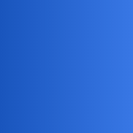
Ale powiem Ci, że tak mija całe życie, niestety.
Devil
3
12 Marzec 2026 16:49
Życie zapier*a
Daniel86
4
12 Marzec 2026 18:25
Zeszłego roku uświadomiłem sobie, że przez 2 lata spotkało mnie
więcej dobrego niż przez 16 następnych lat