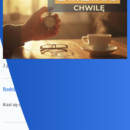
2 polubienia
Rodriguez
10
25 Maj 2026 17:20
Ktoś się orientuję kiedy są poprawki maturalne bo nie wiem kiedy?