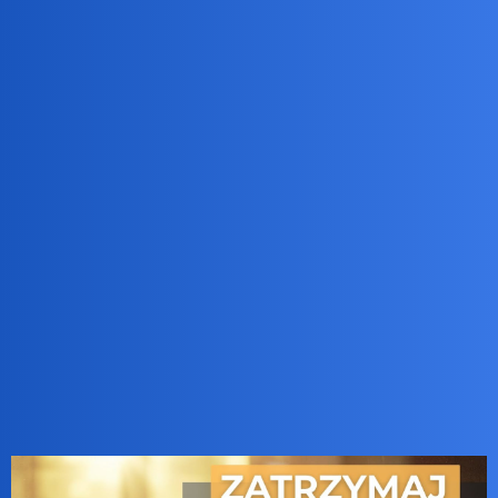
collins02
8
23 Marzec 2026 18:54
Ciekawe.
Zazwyczaj standartowi pier.olce od komunałów wyuczonych w
czasach gdy piastowali stanowiska prymusa,powtarzają z pasją że
nic się na to nie poradzi,kończąc tym samym,wszelkie dyskusje w
zarodku..
A tu…
Niespodzianka!
Udało Ci się!
ZiraaeL
23 Marzec 2026 19:50
9