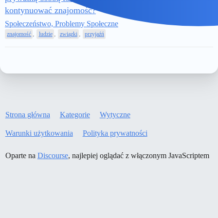
16 Kwiecień
kontynuować znajomość?
24
348
2020
Społeczeństwo, Problemy Społeczne
,
,
,
znajomość
ludzie
związki
przyjaźń
Strona główna
Kategorie
Wytyczne
Warunki użytkowania
Polityka prywatności
Oparte na
Discourse
, najlepiej oglądać z włączonym JavaScriptem