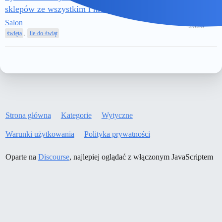
10
sklepów ze wszystkim i niczym
29
424
Październik
Salon
2020
,
święta
ile-do-świąt
Strona główna
Kategorie
Wytyczne
Warunki użytkowania
Polityka prywatności
Oparte na
Discourse
, najlepiej oglądać z włączonym JavaScriptem