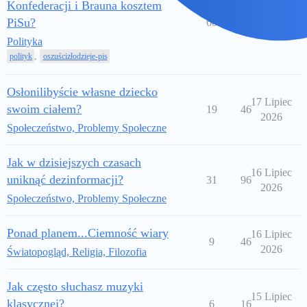
Konfederacji i Brauna kosztem
20 Lipiec
PiSu?
60
100
2026
Polityka
,
polityk
oszuścizłodzieje-pis
Osłonilibyście własne dziecko
17 Lipiec
swoim ciałem?
19
46
2026
Społeczeństwo, Problemy Społeczne
Jak w dzisiejszych czasach
16 Lipiec
uniknąć dezinformacji?
31
96
2026
Społeczeństwo, Problemy Społeczne
Ponad planem...Ciemność wiary
16 Lipiec
9
46
2026
Światopogląd, Religia, Filozofia
Jak często słuchasz muzyki
15 Lipiec
klasycznej?
6
16