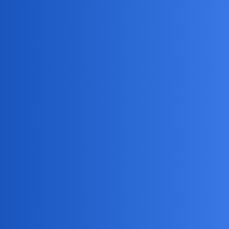
22 lipca...Ciekaw jestem ale
22 Lipiec
boję się spytać
7
20
2026
Historia
Też tak odpowiedzielibyście na
22 Lipiec
pytanie o sens
6
20
2026
Światopogląd, Religia, Filozofia
Ktoś się orientuję kiedy wybory
parlamentarne w Polsce?
22 Lipiec
19
86
2026
Polityka
polityk
Wam też Facebook nie działa?
21 Lipiec
26
49
2026
Komputery i Internet
A po mundialu