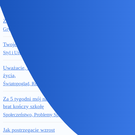
141
102
2026
Sport
Zagadki 343
20 Lipiec
15
35
2026
Gry
Twoje marzenie?
20 Lipiec
25
76
2026
Styl i Uroda
Uważacie, że 100 lat ludzkiego
20 Lipiec
życia,
12
46
2026
Światopogląd, Religia, Filozofia
Za 5 tygodni mój najmłodszy
20 Lipiec
brat kończy szkołę
67
251
2026
Społeczeństwo, Problemy Społeczne
Jak postrzegacie wzrost