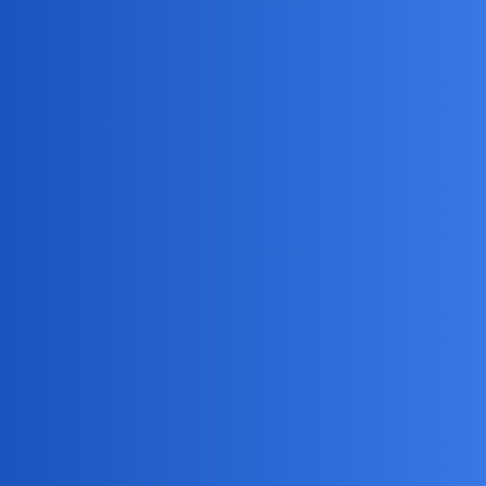
21 Lipiec
0
9
2026
Sport
Mundial 2026
21 Lipiec
443
551
2026
Sport
Zmarł Kevin Keegan
21 Lipiec
4
18
2026
Sport
Dalibyście sobie głowę uciąć za
21 Lipiec
nieprawdziwość
8
15
2026
Światopogląd, Religia, Filozofia
Wierzycie mniej lub bardziej
21 Lipiec
uczonym medykom,
3
17
2026
Zdrowie
Wimbledon 2026
20 Lipiec