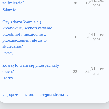
14 Lipiec
ze śmiercią?
38
129
2026
Zdrowie
Czy zdarza Wam się (
kreatywnie) wykorzystywac
przedmioty niezgodnie z
14 Lipiec
16
54
przeznaczeniem ale za to
2026
skutecznie?
Porady
Zdarzyło wam się przespać cały
13 Lipiec
dzień?
22
325
2026
Hobby
← poprzednia strona
następna strona →