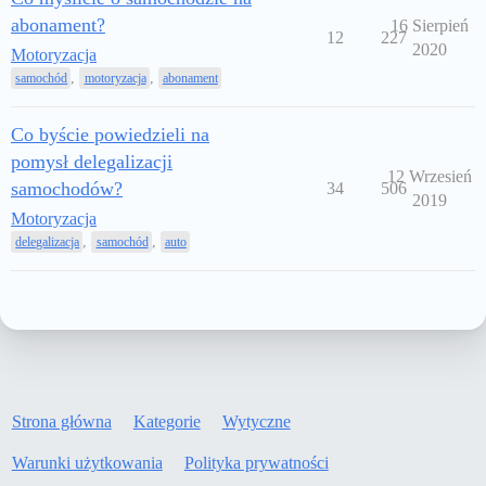
abonament?
16 Sierpień
12
227
2020
Motoryzacja
,
,
samochód
motoryzacja
abonament
Co byście powiedzieli na
pomysł delegalizacji
12 Wrzesień
samochodów?
34
506
2019
Motoryzacja
,
,
delegalizacja
samochód
auto
Strona główna
Kategorie
Wytyczne
Warunki użytkowania
Polityka prywatności