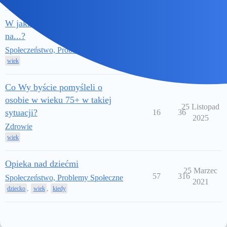
W jakim wieku jest za późno
na...?
3 Kwiecień
5
31
2026
Społeczeństwo, Problemy Społeczne
wiek
Co Wy byście pomyśleli o
osobie w wieku 75+ w takiej
25 Listopad
sytuacji?
16
36
2025
Zdrowie
wiek
Opieka nad dziećmi
25 Marzec
57
316
Społeczeństwo, Problemy Społeczne
2021
,
,
dziecko
wiek
kiedy